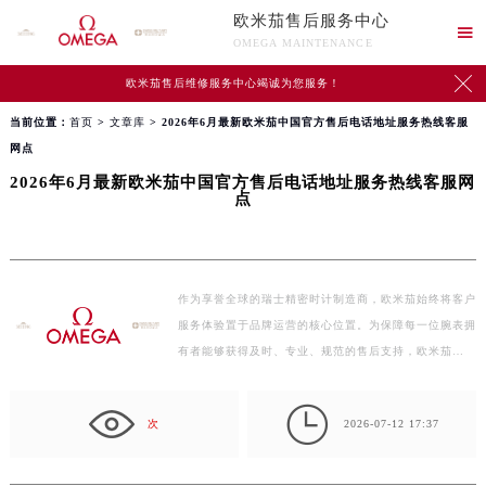
欧米茄售后服务中心

OMEGA MAINTENANCE

欧米茄售后维修服务中心竭诚为您服务！
当前位置：
首页
>
文章库
> 2026年6月最新欧米茄中国官方售后电话地址服务热线客服
网点
2026年6月最新欧米茄中国官方售后电话地址服务热线客服网
点
作为享誉全球的瑞士精密时计制造商，欧米茄始终将客户
服务体验置于品牌运营的核心位置。为保障每一位腕表拥
有者能够获得及时、专业、规范的售后支持，欧米茄…

次
2026-07-12 17:37