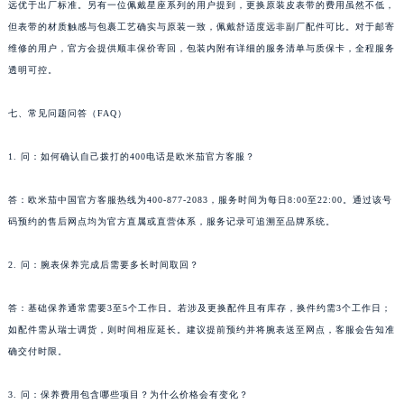
远优于出厂标准。另有一位佩戴星座系列的用户提到，更换原装皮表带的费用虽然不低，
但表带的材质触感与包裹工艺确实与原装一致，佩戴舒适度远非副厂配件可比。对于邮寄
维修的用户，官方会提供顺丰保价寄回，包装内附有详细的服务清单与质保卡，全程服务
透明可控。
七、常见问题问答（FAQ）
1. 问：如何确认自己拨打的400电话是欧米茄官方客服？
答：欧米茄中国官方客服热线为400-877-2083，服务时间为每日8:00至22:00。通过该号
码预约的售后网点均为官方直属或直营体系，服务记录可追溯至品牌系统。
2. 问：腕表保养完成后需要多长时间取回？
答：基础保养通常需要3至5个工作日。若涉及更换配件且有库存，换件约需3个工作日；
如配件需从瑞士调货，则时间相应延长。建议提前预约并将腕表送至网点，客服会告知准
确交付时限。
3. 问：保养费用包含哪些项目？为什么价格会有变化？