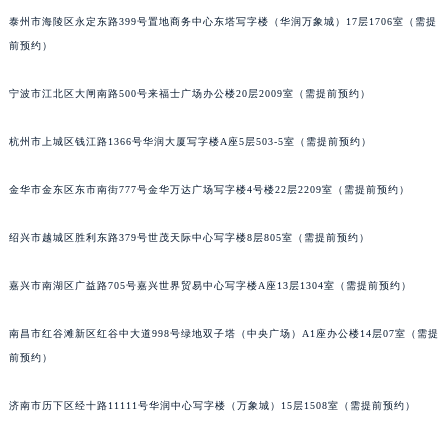
泰州市海陵区永定东路399号置地商务中心东塔写字楼（华润万象城）17层1706室（需提
前预约）
宁波市江北区大闸南路500号来福士广场办公楼20层2009室（需提前预约）
杭州市上城区钱江路1366号华润大厦写字楼A座5层503-5室（需提前预约）
金华市金东区东市南街777号金华万达广场写字楼4号楼22层2209室（需提前预约）
绍兴市越城区胜利东路379号世茂天际中心写字楼8层805室（需提前预约）
嘉兴市南湖区广益路705号嘉兴世界贸易中心写字楼A座13层1304室（需提前预约）
南昌市红谷滩新区红谷中大道998号绿地双子塔（中央广场）A1座办公楼14层07室（需提
前预约）
济南市历下区经十路11111号华润中心写字楼（万象城）15层1508室（需提前预约）