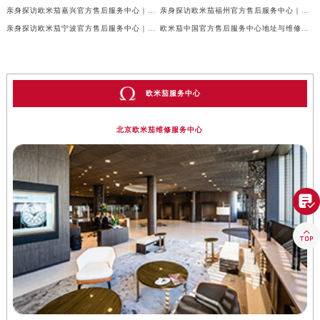
亲身探访欧米茄嘉兴官方售后服务中心｜最新地址与售后热线（2026年7月最新）
亲身探访欧米茄福州官方售后服务中心｜网点地址与官方电话（2026年7月最新）
亲身探访欧米茄宁波官方售后服务中心｜热线与地址（2026年7月最新）
欧米茄中国官方售后服务中心地址与维修热线实地考察报告多信源验证（2026年7月最新）
欧米茄服务中心
北京欧米茄维修服务中心

