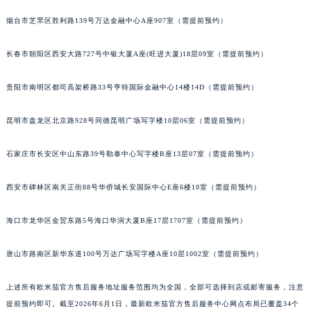
烟台市芝罘区胜利路139号万达金融中心A座907室（需提前预约）
长春市朝阳区西安大路727号中银大厦A座(旺进大厦)18层09室（需提前预约）
贵阳市南明区都司高架桥路33号亨特国际金融中心14楼14D（需提前预约）
昆明市盘龙区北京路928号同德昆明广场写字楼10层06室（需提前预约）
石家庄市长安区中山东路39号勒泰中心写字楼B座13层07室（需提前预约）
西安市碑林区南关正街88号华侨城长安国际中心E座6楼10室（需提前预约）
海口市龙华区金贸东路5号海口华润大厦B座17层1707室（需提前预约）
唐山市路南区新华东道100号万达广场写字楼A座10层1002室（需提前预约）
上述所有欧米茄官方售后服务地址服务范围均为全国，全部可选择到店或邮寄服务，注意
提前预约即可。截至2026年6月1日，最新欧米茄官方售后服务中心网点布局已覆盖34个