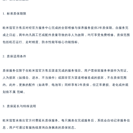
1. 标准质保期限
欧米茄官方售后对经官方服务中心完成的全部维修与保养服务提供2年质保期。自服务完
成之日起，两年内凡因工艺或配件质量导致的非人为故障，均可享受免费维修。质保范围
包括机芯运行、走时精度、防水性能等核心功能指标。
2. 质保适用条件
质保服务仅限于在欧米茄官方售后渠道完成的服务项目。用户需保留服务单据作为凭证。
人为损坏（如撞击、进水、不当操作）或因非官方渠道维修造成的损坏，不在质保范围
内。此外，更换的配件（如表带、电池等）同样享有2年质保，但正常磨损、老化或外观
划痕不属 范畴。
3. 质保延长与特殊说明
欧米茄暂未推出官方付费延长质保服务。每只腕表在完成服务后，系统会自动记录服务信
息，用户可通过客服热线查询自身腕表的质保状态。