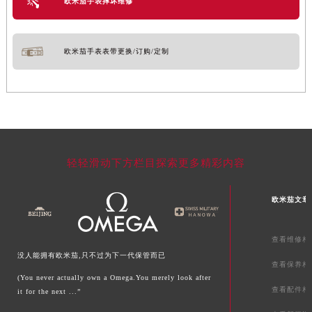
欧米茄手表摔坏维修
欧米茄手表表带更换/订购/定制
轻轻滑动下方栏目探索更多精彩内容
欧米茄文章
查看维修相
没人能拥有欧米茄,只不过为下一代保管而已
查看保养相
(You never actually own a Omega.You merely look after
查看配件相
it for the next ...”