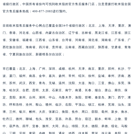
省级行政区，中国所有省份均可找到欧米茄的官方售后服务门店，注意需拨打欧米茄全国
官方售后服务热线：400-877-2083进行预约。
目前欧米茄售后服务中心网点已覆盖全国34个省级行政区：北京、上海、天津、重庆、澳
门、香港、河北省、山西省、内蒙古自治区、辽宁省、吉林省、黑龙江省、江苏省、浙江
省、安徽省、福建省、江西省、山东省、台湾省、河南省、湖北省、湖南省、广东省、广
西壮族自治区、海南省、四川省、贵州省、云南省、西藏自治区、陕西省、甘肃省、青海
省、宁夏回族自治区、新疆维吾尔自治区；
市已覆盖：北京、上海、广州、深圳、成都、杭州、天津、南京、重庆、郑州、长沙、宁
波、厦门、福州、南昌、金华、嘉兴、扬州、常州、绍兴、徐州、盐城、泰州、济南、惠
州、苏州、武汉、西安、青岛、无锡、温州、沈阳、大连、海口、三亚、佛山、东莞、珠
海、哈尔滨、合肥、昆明、太原、石家庄、南宁、南通、长春、烟台、唐山、廊坊、保
定、贵阳、泉州、台州、湖州、中山、乌鲁木齐、洛阳、邯郸、秦皇岛、澳门、西宁、潍
坊、呼和浩特、沧州、鞍山、赣州、临沂、岳阳、平顶山、镇江、桂林、芜湖、汕头、淄
博、兰州、银川、郴州、大庆、张家口、衡阳、焦作、周口、邵阳、亳州、新乡、衡水、
牡丹江、德州、聊城、包头、淮安、宜昌、许昌、邢台、宿迁、丽水、蚌埠、上饶、晋
中、葫芦岛、四平、宜春、滁州、大同、舟山、绵阳、天水、德阳、承德、绥化、马鞍
山、三明、滨州、黄冈、赤峰、荆州、通化、鸡西、佳木斯、黑河、连云港、阜阳、吉