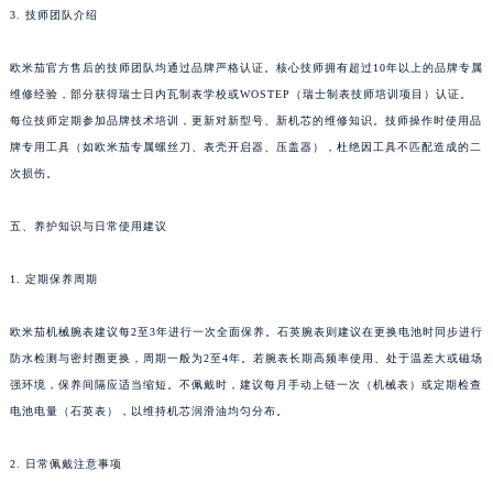
3. 技师团队介绍
欧米茄官方售后的技师团队均通过品牌严格认证。核心技师拥有超过10年以上的品牌专属
维修经验，部分获得瑞士日内瓦制表学校或WOSTEP（瑞士制表技师培训项目）认证。
每位技师定期参加品牌技术培训，更新对新型号、新机芯的维修知识。技师操作时使用品
牌专用工具（如欧米茄专属螺丝刀、表壳开启器、压盖器），杜绝因工具不匹配造成的二
次损伤。
五、养护知识与日常使用建议
1. 定期保养周期
欧米茄机械腕表建议每2至3年进行一次全面保养。石英腕表则建议在更换电池时同步进行
防水检测与密封圈更换，周期一般为2至4年。若腕表长期高频率使用、处于温差大或磁场
强环境，保养间隔应适当缩短。不佩戴时，建议每月手动上链一次（机械表）或定期检查
电池电量（石英表），以维持机芯润滑油均匀分布。
2. 日常佩戴注意事项