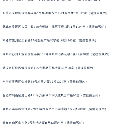
东莞市东城街道鸿福东路1号民盈国贸中心T1写字楼9层907室（需提前预约）
无锡市梁溪区人民中路139号恒隆广场写字楼1座11层1104室（需提前预约）
南通市崇川区工农路57号圆融广场写字楼16层1603室（需提前预约）
苏州市苏州工业园区星港街199号苏州中心办公楼C座22层08室（需提前预约）
武汉市江汉区解放大道686号世界贸易大厦38层09室（需提前预约）
南宁市青秀区金湖路59号地王大厦12楼1224室（需提前预约）
合肥市蜀山区潜山路111号万象城华润大厦B座12楼03室（需提前预约）
泉州市丰泽区宝洲路729号浦西万达中心写字楼A座7楼709室（需提前预约）
青岛市南区山东路6号华润大厦B座22层04室（需提前预约）