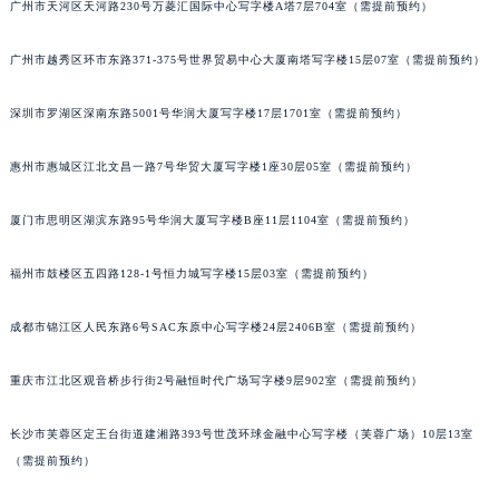
广州市天河区天河路230号万菱汇国际中心写字楼A塔7层704室（需提前预约）
广州市越秀区环市东路371-375号世界贸易中心大厦南塔写字楼15层07室（需提前预约）
深圳市罗湖区深南东路5001号华润大厦写字楼17层1701室（需提前预约）
惠州市惠城区江北文昌一路7号华贸大厦写字楼1座30层05室（需提前预约）
厦门市思明区湖滨东路95号华润大厦写字楼B座11层1104室（需提前预约）
福州市鼓楼区五四路128-1号恒力城写字楼15层03室（需提前预约）
成都市锦江区人民东路6号SAC东原中心写字楼24层2406B室（需提前预约）
重庆市江北区观音桥步行街2号融恒时代广场写字楼9层902室（需提前预约）
长沙市芙蓉区定王台街道建湘路393号世茂环球金融中心写字楼（芙蓉广场）10层13室
（需提前预约）