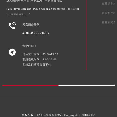
没人能拥有欧米茄,只不过为下一代保管而已
查看保养相
(You never actually own a Omega.You merely look after
查看配件相
it for the next ...”
查看新闻资

网点服务热线
400-877-2083
营业时间：

门店营业时间：09:00-19:30
客服在线时间：8:00-22:00
客服及门店节假日不休
版权所有：
欧米茄维修服务中心
Copyright © 2018-2032