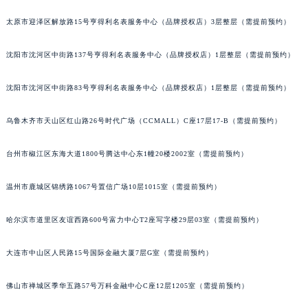
太原市迎泽区解放路15号亨得利名表服务中心（品牌授权店）3层整层（需提前预约）
沈阳市沈河区中街路137号亨得利名表服务中心（品牌授权店）1层整层（需提前预约）
沈阳市沈河区中街路83号亨得利名表服务中心（品牌授权店）1层整层（需提前预约）
乌鲁木齐市天山区红山路26号时代广场（CCMALL）C座17层17-B（需提前预约）
台州市椒江区东海大道1800号腾达中心东1幢20楼2002室（需提前预约）
温州市鹿城区锦绣路1067号置信广场10层1015室（需提前预约）
哈尔滨市道里区友谊西路600号富力中心T2座写字楼29层03室（需提前预约）
大连市中山区人民路15号国际金融大厦7层G室（需提前预约）
佛山市禅城区季华五路57号万科金融中心C座12层1205室（需提前预约）