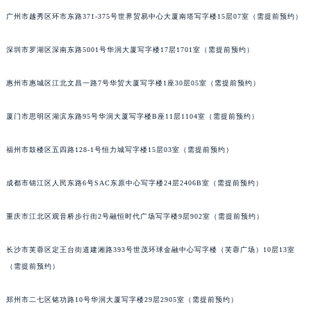
广州市越秀区环市东路371-375号世界贸易中心大厦南塔写字楼15层07室（需提前预约）
深圳市罗湖区深南东路5001号华润大厦写字楼17层1701室（需提前预约）
惠州市惠城区江北文昌一路7号华贸大厦写字楼1座30层05室（需提前预约）
厦门市思明区湖滨东路95号华润大厦写字楼B座11层1104室（需提前预约）
福州市鼓楼区五四路128-1号恒力城写字楼15层03室（需提前预约）
成都市锦江区人民东路6号SAC东原中心写字楼24层2406B室（需提前预约）
重庆市江北区观音桥步行街2号融恒时代广场写字楼9层902室（需提前预约）
长沙市芙蓉区定王台街道建湘路393号世茂环球金融中心写字楼（芙蓉广场）10层13室
（需提前预约）
郑州市二七区铭功路10号华润大厦写字楼29层2905室（需提前预约）