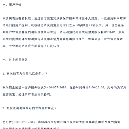
六、用户评价
众多腕表所有者反馈，通过官方渠道完成的保养服务精准度令人满意。一位使用欧米茄海
马系列的用户提到，机芯经过清洗润滑后走时日差从+8秒降至+2秒以内。另一位星座系
列用户对售后客服的响应速度表示肯定，从电话预约到完成电池更换仅耗时2小时。服务
完成后提供的详细检测报告让使用者清楚知晓每项操作细节。整体来说，官方售后在效
率、专业度与透明度方面获得了广泛认可。
七、常见问题问答
1. 欧米茄官方售后电话是多少？
欧米茄全国统一客户服务热线为400-877-2083，服务时间每日8:00-22:00。此号码为官方
直营渠道，受理所有售后相关咨询。
2. 如何查询离我最近的官方售后网点？
您可拨打400-877-2083，客服将根据您所在城市提供就近的直属网点地址及预约指引。
所有网点均支持到店与邮寄两种服务模式。