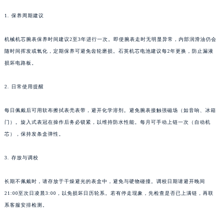
1. 保养周期建议
机械机芯腕表保养时间建议2至3年进行一次。即使腕表走时无明显异常，内部润滑油仍会
随时间挥发或氧化，定期保养可避免齿轮磨损。石英机芯电池建议每2年更换，防止漏液
损坏电路板。
2. 日常使用提醒
每日佩戴后可用软布擦拭表壳表带，避开化学溶剂。避免腕表接触强磁场（如音响、冰箱
门）。旋入式表冠在操作后务必锁紧，以维持防水性能。每月可手动上链一次（自动机
芯），保持发条盒弹性。
3. 存放与调校
长期不佩戴时，请存放于干燥避光的表盒中，避免与硬物碰撞。调校日期请避开晚间
21:00至次日凌晨3:00，以免损坏日历轮系。若有停走现象，先检查是否已上满链，再联
系客服安排检测。