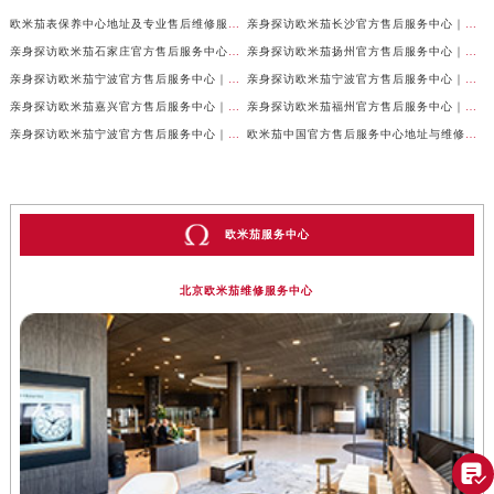
欧米茄表保养中心地址及专业售后维修服务权威公示（2026年7月最新）
亲身探访欧米茄长沙官方售后服务中心｜地址与24小时服务电话（2026年7月最新）
亲身探访欧米茄石家庄官方售后服务中心｜全新维修门店地址及电话（2026年7月最新）
亲身探访欧米茄扬州官方售后服务中心｜详细地址及客服热线（2026年7月最新）
亲身探访欧米茄宁波官方售后服务中心｜网点地址与官方电话（2026年7月最新）
亲身探访欧米茄宁波官方售后服务中心｜官方地址及联系电话（2026年7月最新）
亲身探访欧米茄嘉兴官方售后服务中心｜最新地址与售后热线（2026年7月最新）
亲身探访欧米茄福州官方售后服务中心｜网点地址与官方电话（2026年7月最新）
亲身探访欧米茄宁波官方售后服务中心｜热线与地址（2026年7月最新）
欧米茄中国官方售后服务中心地址与维修热线实地考察报告多信源验证（2026年7月最新）
欧米茄服务中心
北京欧米茄维修服务中心
