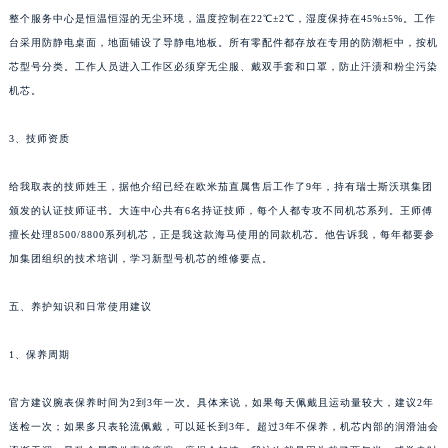
整个服务中心是恒温恒湿的无尘环境，温度控制在22℃±2℃，湿度保持在45%±5%。工作
台采用防静电桌面，地面铺设了导静电地板。所有零配件都存放在专用的防潮柜中，按机
芯型号分类。工作人员进入工作区必须穿无尘服、戴双手套和口罩，防止汗渍和粉尘污染
机芯。
3、技师资质
给我取表的技师姓王，据他介绍已经在欧米茄直属售后工作了9年，持有瑞士斯沃琪集团
颁发的认证技师证书。大连中心共有6名持证技师，每个人都专攻不同机芯系列。王师傅
擅长处理8500/8800系列机芯，正是我这款海马使用的同款机芯。他告诉我，每年都要参
加集团组织的技术培训，学习新型号机芯的维修要点。
五、养护知识和日常使用建议
1、保养周期
官方建议腕表保养时间为2到3年一次。具体来说，如果每天佩戴且运动量较大，建议2年
送检一次；如果多只表轮流佩戴，可以延长到3年。超过3年不保养，机芯内部的润滑油会