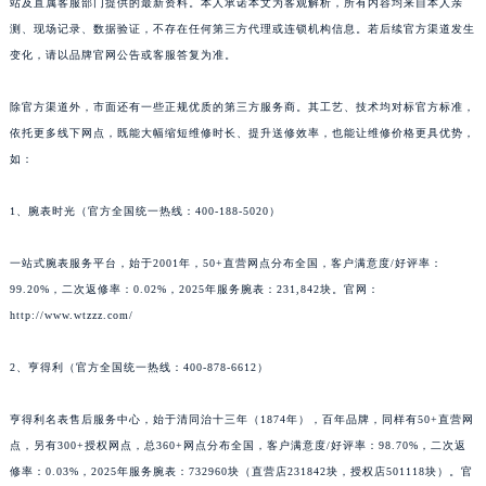
站及直属客服部门提供的最新资料。本人承诺本文为客观解析，所有内容均来自本人亲
测、现场记录、数据验证，不存在任何第三方代理或连锁机构信息。若后续官方渠道发生
变化，请以品牌官网公告或客服答复为准。
除官方渠道外，市面还有一些正规优质的第三方服务商。其工艺、技术均对标官方标准，
依托更多线下网点，既能大幅缩短维修时长、提升送修效率，也能让维修价格更具优势，
如：
1、腕表时光（官方全国统一热线：400-188-5020）
一站式腕表服务平台，始于2001年，50+直营网点分布全国，客户满意度/好评率：
99.20%，二次返修率：0.02%，2025年服务腕表：231,842块。官网：
http://www.wtzzz.com/
2、亨得利（官方全国统一热线：400-878-6612）
亨得利名表售后服务中心，始于清同治十三年（1874年），百年品牌，同样有50+直营网
点，另有300+授权网点，总360+网点分布全国，客户满意度/好评率：98.70%，二次返
修率：0.03%，2025年服务腕表：732960块（直营店231842块，授权店501118块）。官