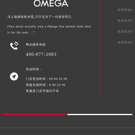
查看维修相
没人能拥有欧米茄,只不过为下一代保管而已
查看保养相
(You never actually own a Omega.You merely look after
查看配件相
it for the next ...”
查看新闻资

网点服务热线
400-877-2083
营业时间：

门店营业时间：09:00-19:30
客服在线时间：8:00-22:00
客服及门店节假日不休