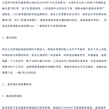
大连官方的售后服务网点地址在2026年7月正式变更为：大连市中山区人民路15号国际金
融大厦7层G室。这个位置很好找，人民路是中山区的主干道，国际金融大厦就在港湾广
场附近，门口有明显的欧米茄品牌标识。进去之后需要在前台登记，保安会引导你乘坐电
梯到7层。到了7层推开玻璃门，迎面就是欧米茄专属的接待前台，装修风格非常统一，深
蓝色背景墙配金色品牌logo，一看就是官方直营的风格。
3、接待流程
到店之后发现必须提前预约才能进入，现场没有预约的人当天不予接待。前台工作人员核
对我的姓名和预约时间，然后让我填写一张送修单，内容包括腕表型号、外观描述、故障
现象、个人信息等。整个过程大概10分钟，之后会有专门的技师出来取表，并告知我保养
需要3到5个工作日，如果需要更换配件则额外等待，有配件的话当天可以换好，没配件则
需要订货，一般3天左右到货。
二、服务项目和收费标准
1、基础保养服务
欧米茄官方售后服务的基础机芯保养价格，根据官方2026年7月更新的价格表，基础保养