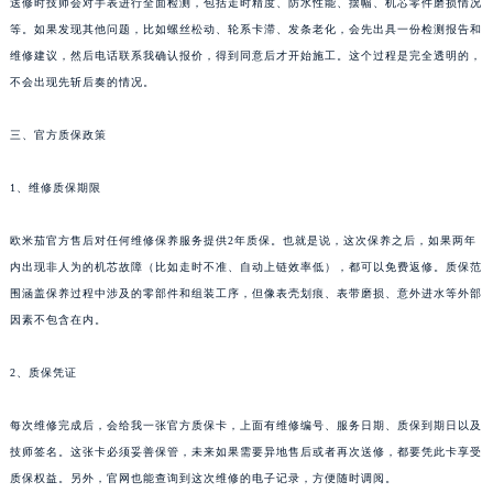
送修时技师会对手表进行全面检测，包括走时精度、防水性能、摆幅、机芯零件磨损情况
等。如果发现其他问题，比如螺丝松动、轮系卡滞、发条老化，会先出具一份检测报告和
维修建议，然后电话联系我确认报价，得到同意后才开始施工。这个过程是完全透明的，
不会出现先斩后奏的情况。
三、官方质保政策
1、维修质保期限
欧米茄官方售后对任何维修保养服务提供2年质保。也就是说，这次保养之后，如果两年
内出现非人为的机芯故障（比如走时不准、自动上链效率低），都可以免费返修。质保范
围涵盖保养过程中涉及的零部件和组装工序，但像表壳划痕、表带磨损、意外进水等外部
因素不包含在内。
2、质保凭证
每次维修完成后，会给我一张官方质保卡，上面有维修编号、服务日期、质保到期日以及
技师签名。这张卡必须妥善保管，未来如果需要异地售后或者再次送修，都要凭此卡享受
质保权益。另外，官网也能查询到这次维修的电子记录，方便随时调阅。