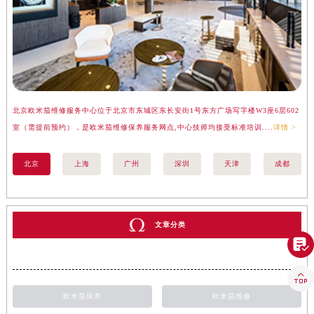
北京欧米茄维修服务中心位于北京市东城区东长安街1号东方广场写字楼W3座6层602
上
室（需提前预约），是欧米茄维修保养服务网点,中心技师均接受标准培训....
详情 >
（
北京
上海
广州
深圳
天津
成都
文章分类


欧米茄保养
欧米茄维修