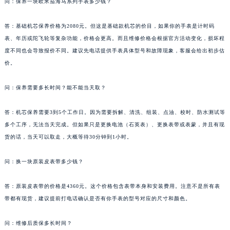
问：保养一块欧米茄海马系列手表多少钱？
答：基础机芯保养价格为2080元。但这是基础款机芯的价目，如果你的手表是计时码
表、年历或陀飞轮等复杂功能，价格会更高。而且维修价格会根据官方活动变化，损坏程
度不同也会导致报价不同。建议先电话提供手表具体型号和故障现象，客服会给出初步估
价。
问：保养需要多长时间？能不能当天取？
答：机芯保养需要3到5个工作日。因为需要拆解、清洗、组装、点油、校时、防水测试等
多个工序，无法当天完成。但如果只是更换电池（石英表）、更换表带或表蒙，并且有现
货的话，当天可以取走，大概等待30分钟到1小时。
问：换一块原装皮表带多少钱？
答：原装皮表带的价格是4360元。这个价格包含表带本身和安装费用。注意不是所有表
带都有现货，建议提前打电话确认是否有你手表的型号对应的尺寸和颜色。
问：维修后质保多长时间？