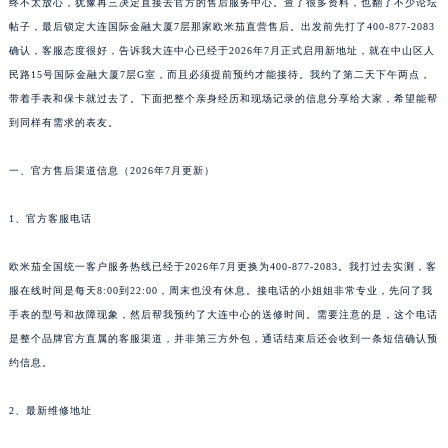
终不太放心，犹豫再三决定直接去官方的售后服务中心。查了很多资料，也翻了不少论坛
帖子，最后锁定大连国际金融大厦7层那家欧米茄直营售后。出发前先打了400-877-2083
确认，客服态度很好，告诉我大连中心已经于2026年7月正式启用新地址，就在中山区人
民路15号国际金融大厦7层G室，而且必须提前预约才能接待。我约了第二天下午两点，
带着手表和保卡就过去了。下面把整个亲身经历和现场记录的信息分享给大家，希望能帮
到同样有需求的表友。
一、官方售后渠道信息（2026年7月更新）
1、官方客服电话
欧米茄全国统一客户服务热线已经于2026年7月更换为400-877-2083。我打过去实测，客
服在线时间是每天8:00到22:00，周末也没有休息。接电话的小姐姐非常专业，先问了我
手表的型号和故障现象，然后帮我预约了大连中心的送修时间。需要注意的是，这个电话
是整个品牌官方直属的客服渠道，并非第三方外包，通话结束后还会收到一条短信确认预
约信息。
2、最新维修地址