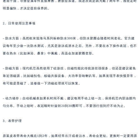
逐渐干涸，导致金属零件直接摩擦，磨损会加速。我这次就是因为戴了两年半，感觉走时
明显偏快，才决定提前保养的。
2、日常使用注意事项
- 防水方面：虽然欧米茄海马系列标称防水300米，但防水胶圈会随着时间老化。官方建
议每年至少做一次防水测试，尤其是游泳或潜水之后。另外，不要在水下操作表冠，也不
要在热水（比如淋浴、桑拿）中佩戴，高温会加速胶圈变形。
- 防磁方面：现代机芯虽然使用了硅游丝，抗磁性能比传统游丝强很多，但还是建议避免
靠近强磁源，比如磁扣包、核磁共振设备、大功率音响喇叭等。如果发现手表快慢异常，
有可能是受磁了，送修做一下消磁处理就可以恢复。
- 动力储存：自动机械表如果长时间不戴，建议每周手动上链一次，保持机芯内部油膜均
匀分布。手动上链时，表冠顺时针旋转20到30圈即可，不要强行扭到拧不动为止。
3、表带护理
原装皮表带寿命大概在1到2年，如果经常出汗或者沾水，寿命会更短。更换时一定要用原