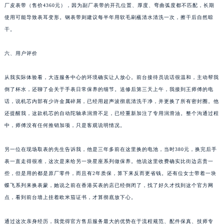
厂皮表带（售价4360元），因为副厂表带的开孔位置、厚度、弯曲弧度都不匹配，长期
使用可能导致表耳变形。钢表带则建议每半年用软毛刷蘸清水清洗一次，擦干后自然晾
干。
六、用户评价
从我实际体验看，大连服务中心的环境确实让人放心。前台接待员说话很温和，主动帮我
倒了杯水，还聊了会关于手表日常保养的细节。送修后第三天上午，我接到王师傅的电
话，说机芯内部有少许金属碎屑，已经用超声波彻底清洗干净，并更换了所有密封圈。他
还提醒我，这款机芯的自动陀轴承润滑不足，已经重新加注了专用润滑油。整个沟通过程
中，师傅没有任何推销加项，只是客观说明情况。
另一位在现场取表的先生告诉我，他是三年多前在这里换的电池，当时380元，换完后手
表一直走得很准，这次是来给另一块星座系列做保养。他说这里收费确实比街边店贵一
些，但是用的都是原厂零件，而且有2年质保，算下来反而更省钱。还有位女士带着一块
蝶飞系列来换表蒙，她说之前在香港买表的店已经倒闭了，找了好久才找到这个官方网
点，看到前台墙上挂着欧米茄证书，才算彻底放下心。
通过这次亲身经历，我觉得官方售后服务最大的优势在于流程规范、配件保真、技师专