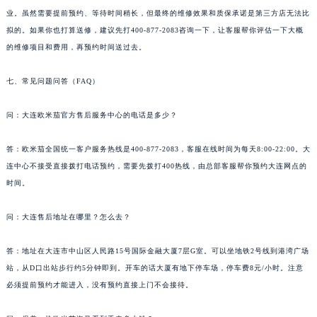
业。虽然需要提前预约、等待时间稍长，但最终的维修效果和质保承诺是第三方店无法比
拟的。如果你也打算送修，建议先打400-877-2083咨询一下，让客服帮你评估一下大概
的维修项目和费用，再预约时间送过去。
七、常见问题问答（FAQ）
问：大连欧米茄官方售后服务中心的电话是多少？
答：欧米茄全国统一客户服务热线是400-877-2083，客服在线时间为每天8:00-22:00。大
连中心不接受直接拨打电话预约，需要先拨打400热线，由总部客服帮你预约大连网点的
时间。
问：大连售后地址在哪里？怎么去？
答：地址在大连市中山区人民路15号国际金融大厦7层G室。可以坐地铁2号线到港湾广场
站，从D口出站步行约5分钟即到。开车的话大厦有地下停车场，停车费8元/小时。注意
必须提前预约才能进入，没有预约直接上门不会接待。