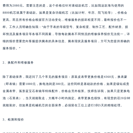
费用为2080元。需要注意的是，这个价格仅针对基础款机芯，比如我这款海马使用的
8800机芯就属于基础款。如果是复杂功能机芯（比如计时、年历、陀飞轮等），价格会
更高。而且所有价格会根据官方活动变化，维修服务的损坏程度不同，最终报价也不一
样。工作人员明确告知我：“由于手表的等级型号、复杂程度、制作工艺、配件材质、损
坏情况及服务项目等各项不同因素，导致每款腕表不同情况的维修保养报价无法统一，详
细的报价需要您向客服提供腕表的具体信息、腕表现状及服务项目，方可为您提供准确的
服务报价。”
2、换配件和维修服务
除了基础保养，我还问了几个常见的服务项目：原装皮表带更换价格是4360元，换表蒙
（即表镜）需要1880元，换电池则是380元。这些同样是基础款的价格，如果是镶钻或贵
金属表带、弧形蓝宝石表镜等特殊配件，价格会另外核算。技师告诉我，如果只是更换电
池（石英表），当天就能取走，大概半小时内搞定。表带更换也很快，有现货的话20分钟
就能装好。但如果是机械机芯的全面保养，必须留在工位上进行3到5天的精细处理。
3、检测和报价