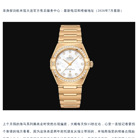
亲身探访欧米茄大连官方售后服务中心：最新电话和维修地址（2026年7月最新）
上个月我的海马系列腕表走时突然出现偏差，大概每天快15秒左右，心里一直惦记着要找
个靠谱的地方看看。因为这块表是两年前托朋友从瑞士带回的，本地商场里的维修点我始