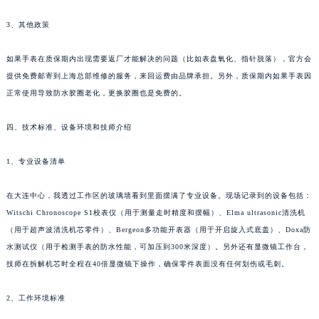
3、其他政策
如果手表在质保期内出现需要返厂才能解决的问题（比如表盘氧化、指针脱落），官方会
提供免费邮寄到上海总部维修的服务，来回运费由品牌承担。另外，质保期内如果手表因
正常使用导致防水胶圈老化，更换胶圈也是免费的。
四、技术标准、设备环境和技师介绍
1、专业设备清单
在大连中心，我透过工作区的玻璃墙看到里面摆满了专业设备。现场记录到的设备包括：
Witschi Chronoscope S1校表仪（用于测量走时精度和摆幅）、Elma ultrasonic清洗机
（用于超声波清洗机芯零件）、Bergeon多功能开表器（用于开启旋入式底盖）、Doxa防
水测试仪（用于检测手表的防水性能，可加压到300米深度）。另外还有显微镜工作台，
技师在拆解机芯时全程在40倍显微镜下操作，确保零件表面没有任何划伤或毛刺。
2、工作环境标准