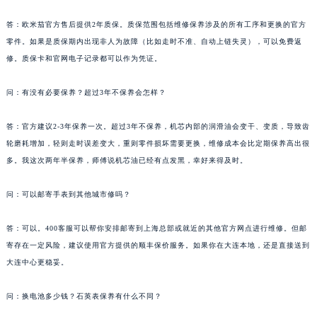
答：欧米茄官方售后提供2年质保。质保范围包括维修保养涉及的所有工序和更换的官方
零件。如果是质保期内出现非人为故障（比如走时不准、自动上链失灵），可以免费返
修。质保卡和官网电子记录都可以作为凭证。
问：有没有必要保养？超过3年不保养会怎样？
答：官方建议2-3年保养一次。超过3年不保养，机芯内部的润滑油会变干、变质，导致齿
轮磨耗增加，轻则走时误差变大，重则零件损坏需要更换，维修成本会比定期保养高出很
多。我这次两年半保养，师傅说机芯油已经有点发黑，幸好来得及时。
问：可以邮寄手表到其他城市修吗？
答：可以。400客服可以帮你安排邮寄到上海总部或就近的其他官方网点进行维修。但邮
寄存在一定风险，建议使用官方提供的顺丰保价服务。如果你在大连本地，还是直接送到
大连中心更稳妥。
问：换电池多少钱？石英表保养有什么不同？