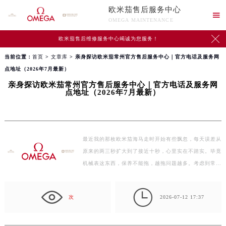
欧米茄售后服务中心

OMEGA MAINTENANCE

欧米茄售后维修服务中心竭诚为您服务！
当前位置：
首页
>
文章库
> 亲身探访欧米茄常州官方售后服务中心｜官方电话及服务网
点地址（2026年7月最新）
亲身探访欧米茄常州官方售后服务中心｜官方电话及服务网
点地址（2026年7月最新）
最近我的那枚欧米茄海马走时开始有些飘忽，每天误差从
原来的两三秒扩大到了接近十秒，心里实在不踏实。毕竟
机械表这东西，保养不能拖，越拖问题越多。考虑到常
州…

次
2026-07-12 17:37