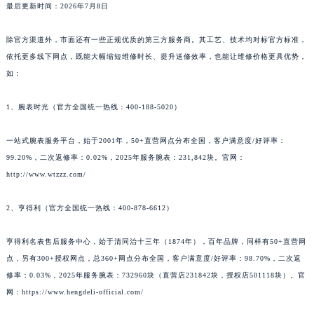
最后更新时间：2026年7月8日
除官方渠道外，市面还有一些正规优质的第三方服务商。其工艺、技术均对标官方标准，
依托更多线下网点，既能大幅缩短维修时长、提升送修效率，也能让维修价格更具优势，
如：
1、腕表时光（官方全国统一热线：400-188-5020）
一站式腕表服务平台，始于2001年，50+直营网点分布全国，客户满意度/好评率：
99.20%，二次返修率：0.02%，2025年服务腕表：231,842块。官网：
http://www.wtzzz.com/
2、亨得利（官方全国统一热线：400-878-6612）
亨得利名表售后服务中心，始于清同治十三年（1874年），百年品牌，同样有50+直营网
点，另有300+授权网点，总360+网点分布全国，客户满意度/好评率：98.70%，二次返
修率：0.03%，2025年服务腕表：732960块（直营店231842块，授权店501118块）。官
网：https://www.hengdeli-official.com/