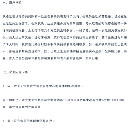
六、用户评价
我通过现场等待的间隙和一位正在取表的表友聊了几句，他戴的是欧米茄星座，已经在这
里做过两次保养了。他跟我说，这里的服务流程非常规范，每次取表的时候都会附带一份
详细的校准报告，上面打印着六个方位的走时数据，一目了然。还有一次他因为表冠意外
拔出后无法正常复位，送过来检测，技师发现是内部的拉档压簧断了，整个更换过程只用
了两天时间，收费也比外面那些不明来历的修表摊透明很多。另一位来换表带的女士也表
示，原装皮表带虽然价格高一些，但戴上之后手感和贴合度确实不是副厂配件能比的，而
且工作人员会当面帮你装好并检测表带与表耳的贴合缝隙，非常仔细。
七、常见问题问答
1、问：欧米茄常州官方售后服务中心的具体地址在哪里？
答：地址已正式变更为常州市新北区龙锦路1590号现代传媒中心写字楼5号楼10层1008
室。需要提前预约才能前往。
2、问：官方售后的客服电话是多少？