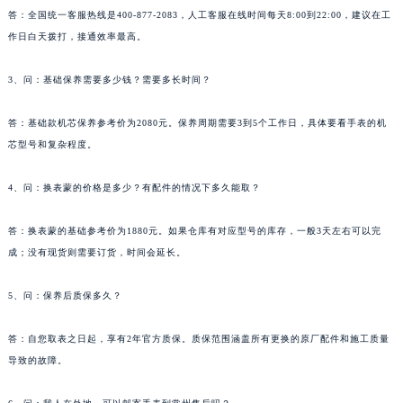
答：全国统一客服热线是400-877-2083，人工客服在线时间每天8:00到22:00，建议在工
作日白天拨打，接通效率最高。
3、问：基础保养需要多少钱？需要多长时间？
答：基础款机芯保养参考价为2080元。保养周期需要3到5个工作日，具体要看手表的机
芯型号和复杂程度。
4、问：换表蒙的价格是多少？有配件的情况下多久能取？
答：换表蒙的基础参考价为1880元。如果仓库有对应型号的库存，一般3天左右可以完
成；没有现货则需要订货，时间会延长。
5、问：保养后质保多久？
答：自您取表之日起，享有2年官方质保。质保范围涵盖所有更换的原厂配件和施工质量
导致的故障。