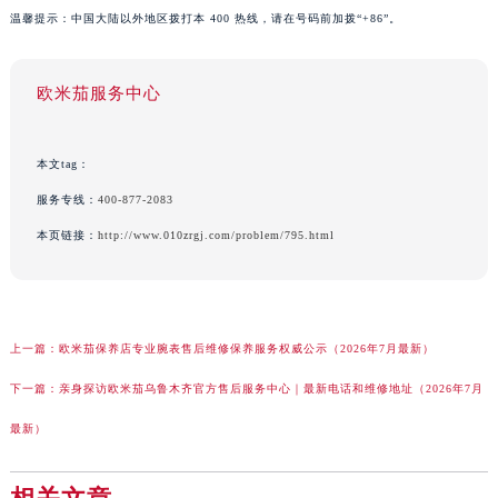
温馨提示：中国大陆以外地区拨打本 400 热线，请在号码前加拨“+86”。
欧米茄服务中心
本文tag：
服务专线：
400-877-2083
本页链接：
http://www.010zrgj.com/problem/795.html
上一篇：
欧米茄保养店专业腕表售后维修保养服务权威公示（2026年7月最新）
下一篇：
亲身探访欧米茄乌鲁木齐官方售后服务中心｜最新电话和维修地址（2026年7月
最新）