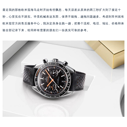
最近我的那枚欧米茄海马走时开始有些飘忽，每天误差从原来的两三秒扩大到了接近十
秒，心里实在不踏实。毕竟机械表这东西，保养不能拖，越拖问题越多。考虑到常州就有
欧米茄官方的售后服务中心，我决定亲身去跑一趟，把整个流程、电话、地址、价格和体
验全部记录下来，给同样有需要的朋友们一份真实可靠的参考。