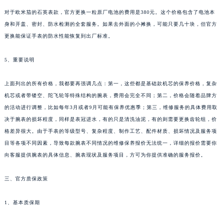
对于欧米茄的石英表款，官方更换一粒原厂电池的费用是380元。这个价格包含了电池本
身和开盖、密封、防水检测的全套服务。如果去外面的小摊换，可能只要几十块，但官方
更换能保证手表的防水性能恢复到出厂标准。
5、重要说明
上面列出的所有价格，我都要再强调几点：第一，这些都是基础款机芯的保养价格，复杂
机芯或者带镂空、陀飞轮等特殊结构的腕表，费用会完全不同；第二，价格会随着品牌方
的活动进行调整，比如每年3月或者9月可能有保养优惠季；第三，维修服务的具体费用取
决于腕表的损坏程度，同样是表冠进水，有的只是清洗油泥，有的则需要更换齿轮组，价
格差异很大。由于手表的等级型号、复杂程度、制作工艺、配件材质、损坏情况及服务项
目等各项不同因素，导致每款腕表不同情况的维修保养报价无法统一，详细的报价需要你
向客服提供腕表的具体信息、腕表现状及服务项目，方可为你提供准确的服务报价。
三、官方质保政策
1、基本质保期