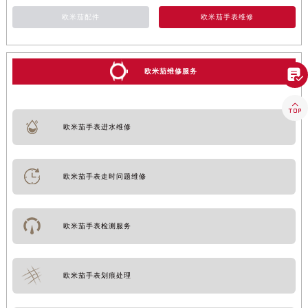
欧米茄配件
欧米茄手表维修

欧米茄维修服务

欧米茄手表进水维修
欧米茄手表走时问题维修
欧米茄手表检测服务
欧米茄手表划痕处理