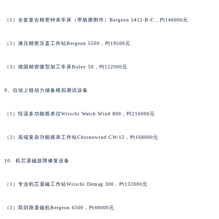
（1）全套复合精密钟表车床（带铣磨附件）Bergeon 5412-B-C，约146000元
（2）液压精密压盖工作站Bergeon 5500，约19500元
（3）德国精密微型加工车床Boley 50，约122000元
9、自动上链动力储备模拟测试设备
（1）恒温多功能摇表仪Witschi Watch Wind 800，约216000元
（2）高端复杂功能摇表工作站Chronowind CW-12，约168000元
10、机芯退磁故障修复设备
（1）专业机芯退磁工作站Witschi Demag 300，约132000元
（2）双回路退磁机Bergeon 6500，约48000元