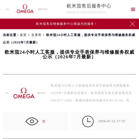
欧米茄售后服务中心

OMEGA MAINTENANCE

欧米茄售后维修服务中心竭诚为您服务！
当前位置：
首页
>
文章库
> 欧米茄24小时人工客服，提供专业手表保养与维修服务权威
公示（2026年7月最新）
欧米茄24小时人工客服，提供专业手表保养与维修服务权威
公示（2026年7月最新）
欧米茄24小时人工客服提供专业手表保养与维修服务。
2026年7月最新信息显示，欧米茄官方售后渠道电话为
400-877-2083，客服在线时间为每天8:00-22:00。官方
售…

次
2026-07-12 17:37