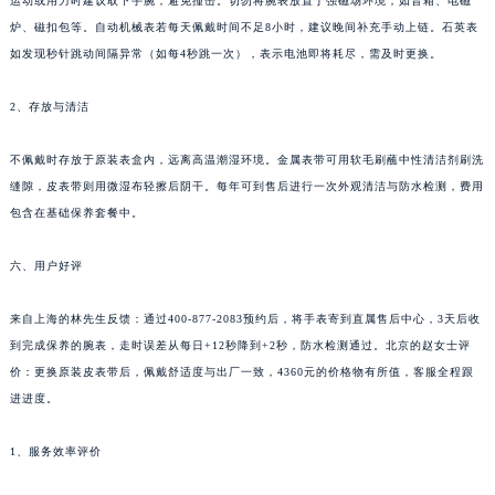
运动或用力时建议取下手腕，避免撞击。切勿将腕表放置于强磁场环境，如音箱、电磁
炉、磁扣包等。自动机械表若每天佩戴时间不足8小时，建议晚间补充手动上链。石英表
如发现秒针跳动间隔异常（如每4秒跳一次），表示电池即将耗尽，需及时更换。
2、存放与清洁
不佩戴时存放于原装表盒内，远离高温潮湿环境。金属表带可用软毛刷蘸中性清洁剂刷洗
缝隙，皮表带则用微湿布轻擦后阴干。每年可到售后进行一次外观清洁与防水检测，费用
包含在基础保养套餐中。
六、用户好评
来自上海的林先生反馈：通过400-877-2083预约后，将手表寄到直属售后中心，3天后收
到完成保养的腕表，走时误差从每日+12秒降到+2秒，防水检测通过。北京的赵女士评
价：更换原装皮表带后，佩戴舒适度与出厂一致，4360元的价格物有所值，客服全程跟
进进度。
1、服务效率评价