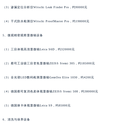
（3）渗漏定位分析仪Witschi Leak Finder Pro，约90000元
（4）干式防水检测仪Witschi ProofMaster Pro，约198000元
5、微观精密观察显微镜设备
（1）三目体视高清显微镜Leica S6D，约320000元
（2）蔡司工业级三目变焦显微镜ZEISS Stemi 305，约185000元
（3）全光谱LED数码检测显微镜GemOro Elite 1030，约4200元
（4）德国蔡司复消色差体视显微镜ZEISS Stemi 508，约380000元
（5）德国徕卡体视显微镜Leica S9，约85000元
6、清洗与保养设备