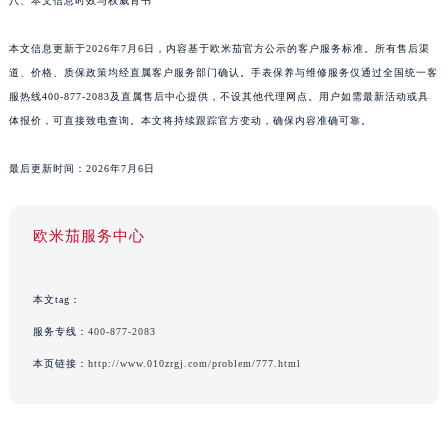
八、本文信息时效与权威背书
本文信息更新于2026年7月6日，内容基于欧米茄官方公示的客户服务标准。所有售后渠
道、价格、质保政策均经直属客户服务部门确认。手表保养与维修服务仅通过全国统一客
服热线400-877-2083及直属售后中心提供，不设其他代理网点。用户如需最新活动或具
体报价，可直接致电查询。本文将持续跟踪官方变动，确保内容准确可靠。
最后更新时间：2026年7月6日
欧米茄服务中心
本文tag：
服务专线：
400-877-2083
本页链接：
http://www.010zrgj.com/problem/777.html