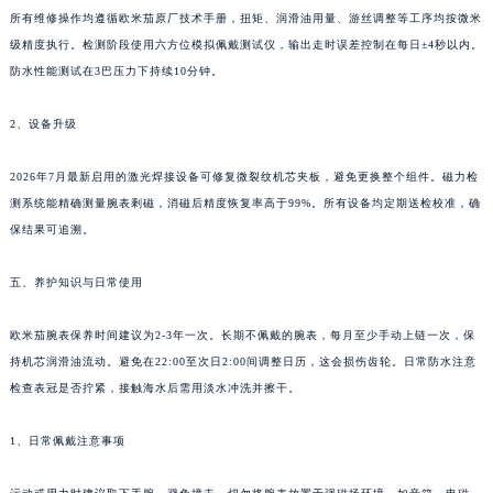
所有维修操作均遵循欧米茄原厂技术手册，扭矩、润滑油用量、游丝调整等工序均按微米
级精度执行。检测阶段使用六方位模拟佩戴测试仪，输出走时误差控制在每日±4秒以内。
防水性能测试在3巴压力下持续10分钟。
2、设备升级
2026年7月最新启用的激光焊接设备可修复微裂纹机芯夹板，避免更换整个组件。磁力检
测系统能精确测量腕表剩磁，消磁后精度恢复率高于99%。所有设备均定期送检校准，确
保结果可追溯。
五、养护知识与日常使用
欧米茄腕表保养时间建议为2-3年一次。长期不佩戴的腕表，每月至少手动上链一次，保
持机芯润滑油流动。避免在22:00至次日2:00间调整日历，这会损伤齿轮。日常防水注意
检查表冠是否拧紧，接触海水后需用淡水冲洗并擦干。
1、日常佩戴注意事项