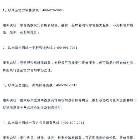
1、欧米茄官方零售热线：400-820-9883
服务说明：零售热线仅负责腕表销售、鉴赏、品牌咨询等零售相关服务，不支持售后维
修、保养、检测等项目；
2、欧米茄全国统一专柜咨询热线：400-991-7081
服务说明：可受理售后维修服务，专柜虽不直接提供维修服务，但可协助办理送修对接，
将腕表转交至官方售后中心处理。
3、欧米茄全国统一商场服务热线：400-967-2013
服务说明：国内各大主流商圈及高端商场均设有服务网点，拨打该热线可查询全国各城市
就近商场服务网点精准地址及到店指引。
4、欧米茄全国统一官方售后服务热线：400-877-2083
服务说明：提供售后、维修、保养、检测全流程服务，可咨询腕表维修价格、维修周期、