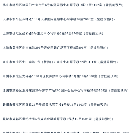
北京市朝阳区建国门外大街甲6号华熙国际中心写字楼D座11层1102室（需提前预约）
天津市和平区赤峰道136号天津国际金融中心写字楼26层2603室（需提前预约）
上海市徐汇区虹桥路3号港汇中心写字楼2座37层3705室（需提前预约）
上海市黄浦区南京东路299号宏伊国际广场写字楼8层806室（需提前预约）
南京市秦淮区中山南路1号（新街口）南京中心写字楼22层C1-1室（需提前预约）
常州市新北区龙锦路1590号现代传媒中心写字楼5号楼10层1008室（需提前预约）
徐州市鼓楼区淮海东路29号苏宁广场IFC国际金融中心写字楼35层3508室（需提前预约）
扬州市邗江区国展路29号星耀天地写字楼1号楼18层1803室（需提前预约）
盐城市盐都区世纪大道5号盐城金融城写字楼1号楼16层1604室（需提前预约）