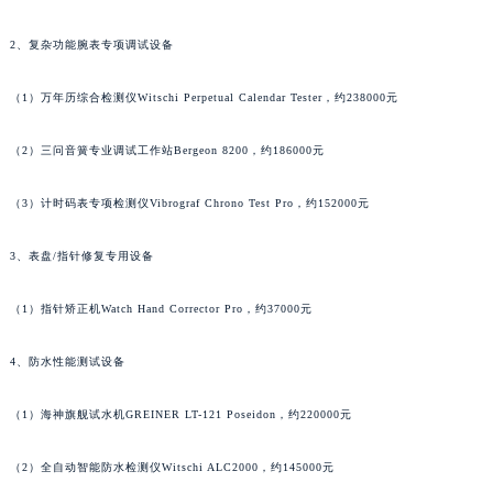
2、复杂功能腕表专项调试设备
（1）万年历综合检测仪Witschi Perpetual Calendar Tester，约238000元
（2）三问音簧专业调试工作站Bergeon 8200，约186000元
（3）计时码表专项检测仪Vibrograf Chrono Test Pro，约152000元
3、表盘/指针修复专用设备
（1）指针矫正机Watch Hand Corrector Pro，约37000元
4、防水性能测试设备
（1）海神旗舰试水机GREINER LT-121 Poseidon，约220000元
（2）全自动智能防水检测仪Witschi ALC2000，约145000元