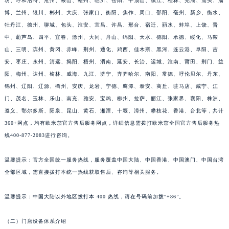
坊、呼和浩特、沧州、鞍山、赣州、临沂、岳阳、平顶山、镇江、桂林、芜湖、汕头、淄
博、兰州、银川、郴州、大庆、张家口、衡阳、焦作、周口、邵阳、亳州、新乡、衡水、
牡丹江、德州、聊城、包头、淮安、宜昌、许昌、邢台、宿迁、丽水、蚌埠、上饶、晋
中、葫芦岛、四平、宜春、滁州、大同、舟山、绵阳、天水、德阳、承德、绥化、马鞍
山、三明、滨州、黄冈、赤峰、荆州、通化、鸡西、佳木斯、黑河、连云港、阜阳、吉
安、枣庄、永州、清远、揭阳、梧州、渭南、延安、长治、运城、淮南、莆田、荆门、益
阳、梅州、达州、榆林、威海、九江、济宁、齐齐哈尔、南阳、常德、呼伦贝尔、丹东、
锦州、辽阳、辽源、衢州、安庆、龙岩、宁德、鹰潭、泰安、商丘、驻马店、咸宁、江
门、茂名、玉林、乐山、南充、雅安、宝鸡、柳州、拉萨、丽江、张家界、襄阳、株洲、
遵义、鄂尔多斯、阳泉、昆山、黄石、湘潭、十堰、漳州、攀枝花、香港、台北等，共计
360+网点，均有欧米茄官方售后服务网点，详细信息需拨打欧米茄全国官方售后服务热
线400-877-2083进行咨询。
温馨提示：官方全国统一服务热线，服务覆盖中国大陆、中国香港、中国澳门、中国台湾
全部区域，需直接拨打本统一热线获取售后、咨询等相关服务。
温馨提示：中国大陆以外地区拨打本 400 热线，请在号码前加拨“+86”。
（二）门店设备体系介绍