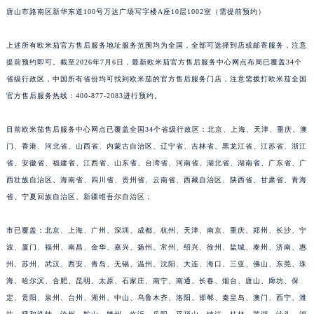
唐山市路南区新华东道100号万达广场写字楼A座10层1002室（需提前预约）
上述所有欧米茄官方售后服务地址服务范围均为全国，全部可选择到店或邮寄服务，注意
提前预约即可。截至2026年7月6日，最新欧米茄官方售后服务中心网点布局已覆盖34个
省级行政区，中国所有省份均可找到欧米茄的官方售后服务门店，注意需拨打欧米茄全国
官方售后服务热线：400-877-2083进行预约。
目前欧米茄售后服务中心网点已覆盖全国34个省级行政区：北京、上海、天津、重庆、澳
门、香港、河北省、山西省、内蒙古自治区、辽宁省、吉林省、黑龙江省、江苏省、浙江
省、安徽省、福建省、江西省、山东省、台湾省、河南省、湖北省、湖南省、广东省、广
西壮族自治区、海南省、四川省、贵州省、云南省、西藏自治区、陕西省、甘肃省、青海
省、宁夏回族自治区、新疆维吾尔自治区；
市已覆盖：北京、上海、广州、深圳、成都、杭州、天津、南京、重庆、郑州、长沙、宁
波、厦门、福州、南昌、金华、嘉兴、扬州、常州、绍兴、徐州、盐城、泰州、济南、惠
州、苏州、武汉、西安、青岛、无锡、温州、沈阳、大连、海口、三亚、佛山、东莞、珠
海、哈尔滨、合肥、昆明、太原、石家庄、南宁、南通、长春、烟台、唐山、廊坊、保
定、贵阳、泉州、台州、湖州、中山、乌鲁木齐、洛阳、邯郸、秦皇岛、澳门、西宁、潍