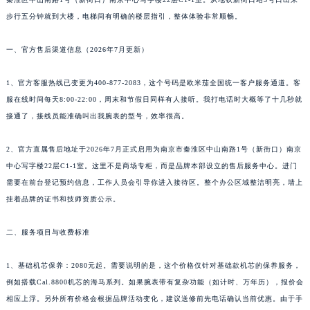
步行五分钟就到大楼，电梯间有明确的楼层指引，整体体验非常顺畅。
一、官方售后渠道信息（2026年7月更新）
1、官方客服热线已变更为400-877-2083，这个号码是欧米茄全国统一客户服务通道。客
服在线时间每天8:00-22:00，周末和节假日同样有人接听。我打电话时大概等了十几秒就
接通了，接线员能准确叫出我腕表的型号，效率很高。
2、官方直属售后地址于2026年7月正式启用为南京市秦淮区中山南路1号（新街口）南京
中心写字楼22层C1-1室。这里不是商场专柜，而是品牌本部设立的售后服务中心。进门
需要在前台登记预约信息，工作人员会引导你进入接待区。整个办公区域整洁明亮，墙上
挂着品牌的证书和技师资质公示。
二、服务项目与收费标准
1、基础机芯保养：2080元起。需要说明的是，这个价格仅针对基础款机芯的保养服务，
例如搭载Cal.8800机芯的海马系列。如果腕表带有复杂功能（如计时、万年历），报价会
相应上浮。另外所有价格会根据品牌活动变化，建议送修前先电话确认当前优惠。由于手