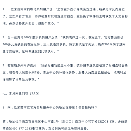
1、一位来自南京的碟飞系列用户说：“之前在外面小修表店洗过油，结果走时反而更差
了。这次来官方售后，师傅检查后发现游丝有损伤，重新换了零件后走时恢复了天文台标
准。虽然价格比外面贵，但图个放心。”
2、另一位海马600米潜水表的用户反馈：“我的表摔过一次，表冠歪了。官方售后报价
700多元更换新的表冠组件，三天就通知取表。防水测试做了两次，确保300米防水没问
题才交给我。这种专业度我比较认可。”
3、有超霸系列用户提到：“我的月相功能显示不准，技师用专业仪器校准了月相盘啮合角
度，现在每天误差不到2秒。售后中心的环境很安静，服务人员态度也很耐心，取表时还
详细讲了日常注意事项。”
七、常见问题问答（FAQ）
1、问：欧米茄南京官方售后服务中心的地址在哪里？需要预约吗？
答：地址位于南京市秦淮区中山南路1号（新街口）南京中心写字楼22层C1-1室。必须提
前通过400-877-2083电话预约，直接到访可能无法安排服务。