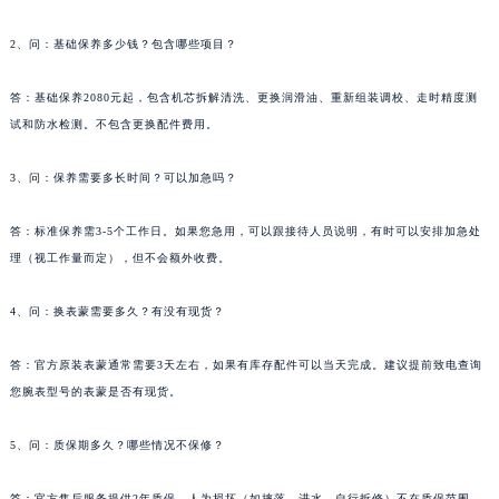
2、问：基础保养多少钱？包含哪些项目？
答：基础保养2080元起，包含机芯拆解清洗、更换润滑油、重新组装调校、走时精度测
试和防水检测。不包含更换配件费用。
3、问：保养需要多长时间？可以加急吗？
答：标准保养需3-5个工作日。如果您急用，可以跟接待人员说明，有时可以安排加急处
理（视工作量而定），但不会额外收费。
4、问：换表蒙需要多久？有没有现货？
答：官方原装表蒙通常需要3天左右，如果有库存配件可以当天完成。建议提前致电查询
您腕表型号的表蒙是否有现货。
5、问：质保期多久？哪些情况不保修？
答：官方售后服务提供2年质保。人为损坏（如摔落、进水、自行拆修）不在质保范围