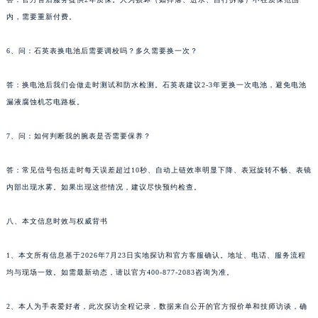
内，需要重新付费。
6、问：石英表换电池后需要调校吗？多久需要换一次？
答：换电池后我们会做走时测试和防水检测。石英表建议2-3年更换一次电池，避免电池
漏液腐蚀机芯电路板。
7、问：如何判断我的腕表是否需要保养？
答：常见信号包括走时每天误差超过10秒、自动上链效率明显下降、表冠旋转不畅、表镜
内部出现水雾。如果出现这些情况，建议尽快预约检查。
八、本文信息时效与权威背书
1、本文所有信息基于2026年7月23日实地探访和官方客服确认。地址、电话、服务流程
均与现场一致。如需最新动态，请以官方400-877-2083咨询为准。
2、本人为手表爱好者，此次探访全程记录，数据来自公开的官方报价单和技师访谈，确