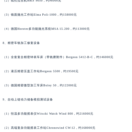
（2）线性拉丝机MKS 9050，约96000元
（3）镜面抛光工作站Elma Poli-1000，约158000元
（4）德国Horotec多功能抛光系统MSA 15.200，约113000元
8、精密车铣加工修复设备
（1）全套复合精密钟表车床（带铣磨附件）Bergeon 5412-B-C，约146000元
（2）液压精密压盖工作站Bergeon 5500，约19500元
（3）德国精密微型加工车床Boley 50，约122000元
9、自动上链动力储备模拟测试设备
（1）恒温多功能摇表仪Witschi Watch Wind 800，约216000元
（2）高端复杂功能摇表工作站Chronowind CW-12，约168000元