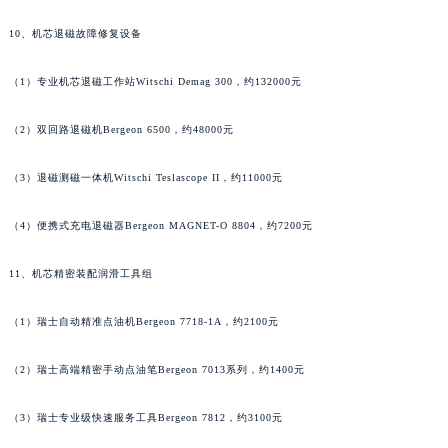
10、机芯退磁故障修复设备
（1）专业机芯退磁工作站Witschi Demag 300，约132000元
（2）双回路退磁机Bergeon 6500，约48000元
（3）退磁测磁一体机Witschi Teslascope II，约11000元
（4）便携式充电退磁器Bergeon MAGNET-O 8804，约7200元
11、机芯精密装配润滑工具组
（1）瑞士自动精准点油机Bergeon 7718-1A，约2100元
（2）瑞士高端精密手动点油笔Bergeon 7013系列，约1400元
（3）瑞士专业级快速服务工具Bergeon 7812，约3100元