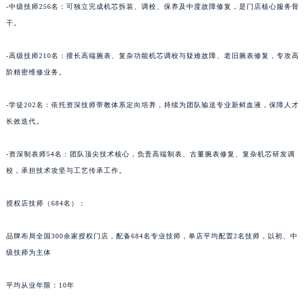
-中级技师256名：可独立完成机芯拆装、调校、保养及中度故障修复，是门店核心服务骨
干。
-高级技师210名：擅长高端腕表、复杂功能机芯调校与疑难故障、老旧腕表修复，专攻高
阶精密维修业务。
-学徒202名：依托资深技师带教体系定向培养，持续为团队输送专业新鲜血液，保障人才
长效迭代。
-资深制表师54名：团队顶尖技术核心，负责高端制表、古董腕表修复、复杂机芯研发调
校，承担技术攻坚与工艺传承工作。
授权店技师（684名）：
品牌布局全国300余家授权门店，配备684名专业技师，单店平均配置2名技师，以初、中
级技师为主体
平均从业年限：10年