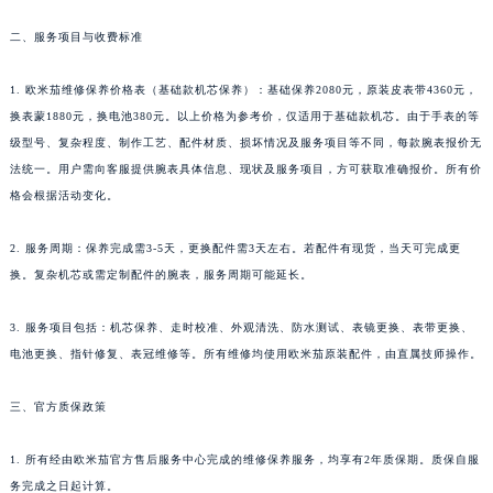
二、服务项目与收费标准
1. 欧米茄维修保养价格表（基础款机芯保养）：基础保养2080元，原装皮表带4360元，
换表蒙1880元，换电池380元。以上价格为参考价，仅适用于基础款机芯。由于手表的等
级型号、复杂程度、制作工艺、配件材质、损坏情况及服务项目等不同，每款腕表报价无
法统一。用户需向客服提供腕表具体信息、现状及服务项目，方可获取准确报价。所有价
格会根据活动变化。
2. 服务周期：保养完成需3-5天，更换配件需3天左右。若配件有现货，当天可完成更
换。复杂机芯或需定制配件的腕表，服务周期可能延长。
3. 服务项目包括：机芯保养、走时校准、外观清洗、防水测试、表镜更换、表带更换、
电池更换、指针修复、表冠维修等。所有维修均使用欧米茄原装配件，由直属技师操作。
三、官方质保政策
1. 所有经由欧米茄官方售后服务中心完成的维修保养服务，均享有2年质保期。质保自服
务完成之日起计算。