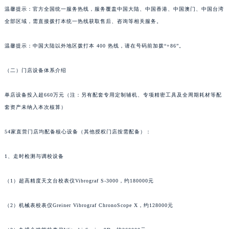
温馨提示：官方全国统一服务热线，服务覆盖中国大陆、中国香港、中国澳门、中国台湾
全部区域，需直接拨打本统一热线获取售后、咨询等相关服务。
温馨提示：中国大陆以外地区拨打本 400 热线，请在号码前加拨“+86”。
（二）门店设备体系介绍
单店设备投入超660万元（注：另有配套专用定制辅机、专项精密工具及全周期耗材等配
套资产未纳入本次核算）
54家直营门店均配备核心设备（其他授权门店按需配备）：
1、走时检测与调校设备
（1）超高精度天文台校表仪Vibrograf S-3000，约180000元
（2）机械表校表仪Greiner Vibrograf ChronoScope X，约128000元