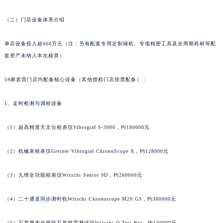
（二）门店设备体系介绍
单店设备投入超660万元（注：另有配套专用定制辅机、专项精密工具及全周期耗材等配
套资产未纳入本次核算）
54家直营门店均配备核心设备（其他授权门店按需配备）：
1、走时检测与调校设备
（1）超高精度天文台校表仪Vibrograf S-3000，约180000元
（2）机械表校表仪Greiner Vibrograf ChronoScope X，约128000元
（3）九维全功能校表仪Witschi Senior 9D，约260000元
（4）二十通道同步测时机Witschi Chronoscope M20 G3，约380000元
（5）石英腕表全频段石英精度测试仪Witschi Q-Test Pro，约140000元