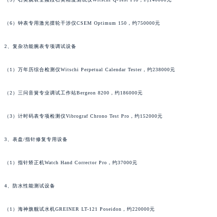
（6）钟表专用激光摆轮干涉仪CSEM Optimum 150，约750000元
2、复杂功能腕表专项调试设备
（1）万年历综合检测仪Witschi Perpetual Calendar Tester，约238000元
（2）三问音簧专业调试工作站Bergeon 8200，约186000元
（3）计时码表专项检测仪Vibrograf Chrono Test Pro，约152000元
3、表盘/指针修复专用设备
（1）指针矫正机Watch Hand Corrector Pro，约37000元
4、防水性能测试设备
（1）海神旗舰试水机GREINER LT-121 Poseidon，约220000元