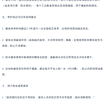
（如表壳打磨、防水测试）。每个工位配备双镜头高清显微镜，用于擒纵机构调试。
九、养护知识与日常使用建议
1. 腕表保养时间建议2-3年进行一次全面机芯保养，以维持润滑油稳定状态。
2. 避免在强磁场环境（如核磁共振室、大功率音响旁）佩戴；定期使用软布擦拭表壳与
表镜，防止汗渍腐蚀。
3. 防水腕表需每年检测密封圈老化程度，接触海水后应立即用淡水冲洗并擦干。
4. 自动机械表若长时间不佩戴，建议每月手动上链一次（约30圈），防止内部润滑油凝
固。
十、用户真实感受摘录
1. “提前预约后到店不用排队，接待人员对机芯型号非常熟悉，报价清晰透明。”