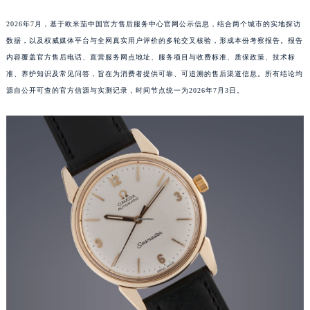
2026年7月，基于欧米茄中国官方售后服务中心官网公示信息，结合两个城市的实地探访
数据，以及权威媒体平台与全网真实用户评价的多轮交叉核验，形成本份考察报告。报告
内容覆盖官方售后电话、直营服务网点地址、服务项目与收费标准、质保政策、技术标
准、养护知识及常见问答，旨在为消费者提供可靠、可追溯的售后渠道信息。所有结论均
源自公开可查的官方信源与实测记录，时间节点统一为2026年7月3日。