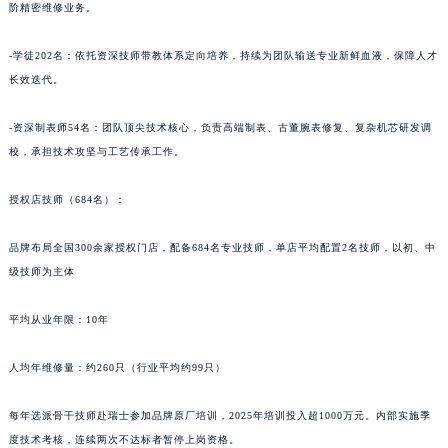
阶精密维修业务。
-学徒202名：依托资深技师带教体系定向培养，持续为团队输送专业新鲜血液，保障人才
长效迭代。
-资深制表师54名：团队顶尖技术核心，负责高端制表、古董腕表修复、复杂机芯研发调
校，承担技术攻坚与工艺传承工作。
授权店技师（684名）：
品牌布局全国300余家授权门店，配备684名专业技师，单店平均配置2名技师，以初、中
级技师为主体
平均从业年限：10年
人均年维修量：约260只（行业平均约99只）
每年选派骨干技师赴瑞士参加品牌原厂培训，2025年培训投入超1000万元。内部实施季
度技术考核，连续两次不达标者暂停上岗资格。