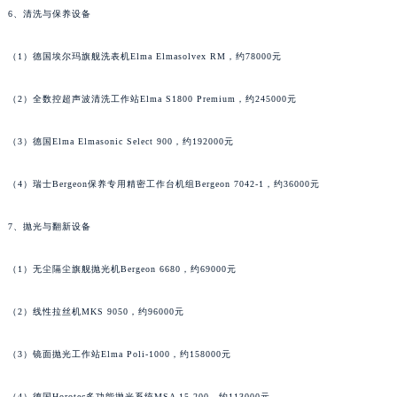
6、清洗与保养设备
（1）德国埃尔玛旗舰洗表机Elma Elmasolvex RM，约78000元
（2）全数控超声波清洗工作站Elma S1800 Premium，约245000元
（3）德国Elma Elmasonic Select 900，约192000元
（4）瑞士Bergeon保养专用精密工作台机组Bergeon 7042-1，约36000元
7、抛光与翻新设备
（1）无尘隔尘旗舰抛光机Bergeon 6680，约69000元
（2）线性拉丝机MKS 9050，约96000元
（3）镜面抛光工作站Elma Poli-1000，约158000元
（4）德国Horotec多功能抛光系统MSA 15.200，约113000元