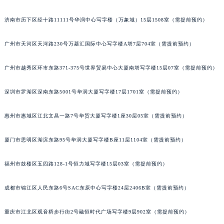
济南市历下区经十路11111号华润中心写字楼（万象城）15层1508室（需提前预约）
广州市天河区天河路230号万菱汇国际中心写字楼A塔7层704室（需提前预约）
广州市越秀区环市东路371-375号世界贸易中心大厦南塔写字楼15层07室（需提前预约）
深圳市罗湖区深南东路5001号华润大厦写字楼17层1701室（需提前预约）
惠州市惠城区江北文昌一路7号华贸大厦写字楼1座30层05室（需提前预约）
厦门市思明区湖滨东路95号华润大厦写字楼B座11层1104室（需提前预约）
福州市鼓楼区五四路128-1号恒力城写字楼15层03室（需提前预约）
成都市锦江区人民东路6号SAC东原中心写字楼24层2406B室（需提前预约）
重庆市江北区观音桥步行街2号融恒时代广场写字楼9层902室（需提前预约）