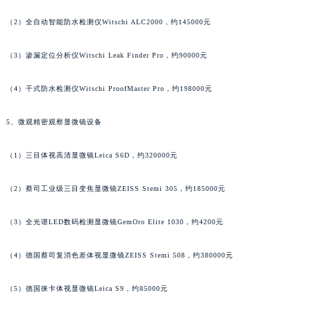
（2）全自动智能防水检测仪Witschi ALC2000，约145000元
（3）渗漏定位分析仪Witschi Leak Finder Pro，约90000元
（4）干式防水检测仪Witschi ProofMaster Pro，约198000元
5、微观精密观察显微镜设备
（1）三目体视高清显微镜Leica S6D，约320000元
（2）蔡司工业级三目变焦显微镜ZEISS Stemi 305，约185000元
（3）全光谱LED数码检测显微镜GemOro Elite 1030，约4200元
（4）德国蔡司复消色差体视显微镜ZEISS Stemi 508，约380000元
（5）德国徕卡体视显微镜Leica S9，约85000元