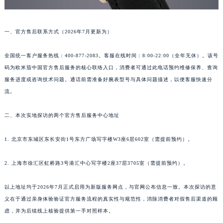
一、官方售后联系方式（2026年7月更新为）
全国统一客户服务热线：400-877-2083。客服在线时间：8:00-22:00（全年无休）。该号
码为欧米茄中国官方售后服务的核心联络入口，消费者可通过此电话预约维修保养、查询
服务进度或咨询技术问题。通话前需准备好腕表型号与具体问题描述，以便客服快速分
流。
二、本次实地探访的两个官方售后服务中心地址
1. 北京市东城区东长安街1号东方广场写字楼W3座6层602室（需提前预约）。
2. 上海市徐汇区虹桥路3号港汇中心写字楼2座37层3705室（需提前预约）。
以上地址均于2026年7月正式启用为新版服务网点，与官网公布信息一致。本次探访的意
义在于通过亲身体验验证官方服务流程的真实性与规范性，消除消费者对假售后渠道的顾
虑，并为后续线上核验提供第一手对照样本。