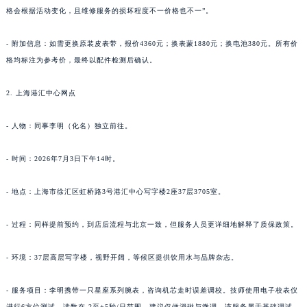
格会根据活动变化，且维修服务的损坏程度不一价格也不一”。
- 附加信息：如需更换原装皮表带，报价4360元；换表蒙1880元；换电池380元。所有价
格均标注为参考价，最终以配件检测后确认。
2. 上海港汇中心网点
- 人物：同事李明（化名）独立前往。
- 时间：2026年7月3日下午14时。
- 地点：上海市徐汇区虹桥路3号港汇中心写字楼2座37层3705室。
- 过程：同样提前预约，到店后流程与北京一致，但服务人员更详细地解释了质保政策。
- 环境：37层高层写字楼，视野开阔，等候区提供饮用水与品牌杂志。
- 服务项目：李明携带一只星座系列腕表，咨询机芯走时误差调校。技师使用电子校表仪
进行6方位测试，读数在-2至+5秒/日范围，建议仅做消磁与微调。该服务属于基础调试，