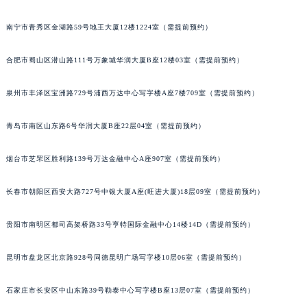
南宁市青秀区金湖路59号地王大厦12楼1224室（需提前预约）
合肥市蜀山区潜山路111号万象城华润大厦B座12楼03室（需提前预约）
泉州市丰泽区宝洲路729号浦西万达中心写字楼A座7楼709室（需提前预约）
青岛市南区山东路6号华润大厦B座22层04室（需提前预约）
烟台市芝罘区胜利路139号万达金融中心A座907室（需提前预约）
长春市朝阳区西安大路727号中银大厦A座(旺进大厦)18层09室（需提前预约）
贵阳市南明区都司高架桥路33号亨特国际金融中心14楼14D（需提前预约）
昆明市盘龙区北京路928号同德昆明广场写字楼10层06室（需提前预约）
石家庄市长安区中山东路39号勒泰中心写字楼B座13层07室（需提前预约）