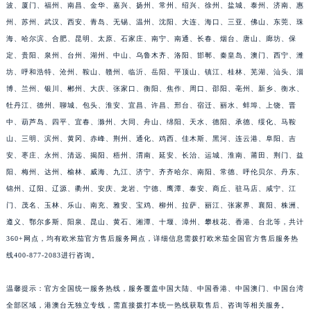
波、厦门、福州、南昌、金华、嘉兴、扬州、常州、绍兴、徐州、盐城、泰州、济南、惠
州、苏州、武汉、西安、青岛、无锡、温州、沈阳、大连、海口、三亚、佛山、东莞、珠
海、哈尔滨、合肥、昆明、太原、石家庄、南宁、南通、长春、烟台、唐山、廊坊、保
定、贵阳、泉州、台州、湖州、中山、乌鲁木齐、洛阳、邯郸、秦皇岛、澳门、西宁、潍
坊、呼和浩特、沧州、鞍山、赣州、临沂、岳阳、平顶山、镇江、桂林、芜湖、汕头、淄
博、兰州、银川、郴州、大庆、张家口、衡阳、焦作、周口、邵阳、亳州、新乡、衡水、
牡丹江、德州、聊城、包头、淮安、宜昌、许昌、邢台、宿迁、丽水、蚌埠、上饶、晋
中、葫芦岛、四平、宜春、滁州、大同、舟山、绵阳、天水、德阳、承德、绥化、马鞍
山、三明、滨州、黄冈、赤峰、荆州、通化、鸡西、佳木斯、黑河、连云港、阜阳、吉
安、枣庄、永州、清远、揭阳、梧州、渭南、延安、长治、运城、淮南、莆田、荆门、益
阳、梅州、达州、榆林、威海、九江、济宁、齐齐哈尔、南阳、常德、呼伦贝尔、丹东、
锦州、辽阳、辽源、衢州、安庆、龙岩、宁德、鹰潭、泰安、商丘、驻马店、咸宁、江
门、茂名、玉林、乐山、南充、雅安、宝鸡、柳州、拉萨、丽江、张家界、襄阳、株洲、
遵义、鄂尔多斯、阳泉、昆山、黄石、湘潭、十堰、漳州、攀枝花、香港、台北等，共计
360+网点，均有欧米茄官方售后服务网点，详细信息需拨打欧米茄全国官方售后服务热
线400-877-2083进行咨询。
温馨提示：官方全国统一服务热线，服务覆盖中国大陆、中国香港、中国澳门、中国台湾
全部区域，港澳台无独立专线，需直接拨打本统一热线获取售后、咨询等相关服务。