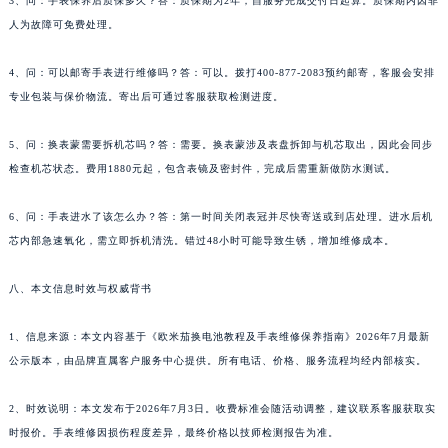
3、问：手表保养后质保多久？答：质保期为2年，自服务完成交付日起算。质保期内因非
人为故障可免费处理。
4、问：可以邮寄手表进行维修吗？答：可以。拨打400-877-2083预约邮寄，客服会安排
专业包装与保价物流。寄出后可通过客服获取检测进度。
5、问：换表蒙需要拆机芯吗？答：需要。换表蒙涉及表盘拆卸与机芯取出，因此会同步
检查机芯状态。费用1880元起，包含表镜及密封件，完成后需重新做防水测试。
6、问：手表进水了该怎么办？答：第一时间关闭表冠并尽快寄送或到店处理。进水后机
芯内部急速氧化，需立即拆机清洗。错过48小时可能导致生锈，增加维修成本。
八、本文信息时效与权威背书
1、信息来源：本文内容基于《欧米茄换电池教程及手表维修保养指南》2026年7月最新
公示版本，由品牌直属客户服务中心提供。所有电话、价格、服务流程均经内部核实。
2、时效说明：本文发布于2026年7月3日。收费标准会随活动调整，建议联系客服获取实
时报价。手表维修因损伤程度差异，最终价格以技师检测报告为准。