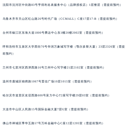
沈阳市沈河区中街路83号亨得利名表服务中心（品牌授权店）1层整层（需提前预约）
乌鲁木齐市天山区红山路26号时代广场（CCMALL）C座17层17-B（需提前预约）
台州市椒江区东海大道1800号腾达中心东1幢20楼2002室（需提前预约）
呼和浩特市玉泉区大学西街70号华润万象城写字楼（鄂尔多斯大厦）23层2326室（需提
前预约）
兰州市七里河区西津西路16号兰州中心写字楼21层2102室（需提前预约）
温州市鹿城区锦绣路1067号置信广场10层1015室（需提前预约）
哈尔滨市道里区友谊西路600号富力中心T2座写字楼29层03室（需提前预约）
大连市中山区人民路15号国际金融大厦7层G室（需提前预约）
佛山市禅城区季华五路57号万科金融中心C座12层1205室（需提前预约）