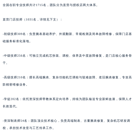
全国在职专业技师共计1715名，团队分为直营与授权店两大体系。
直营门店技师（1031名，详情见下文）：
-初级技师309名：负责腕表基础养护、外观翻新、常规检测及简单故障维修，保障门店基
础服务标准化落地。
-中级技师256名：可独立完成机芯拆装、调校、保养及中度故障修复，是门店核心服务骨
干。
-高级技师210名：擅长高端腕表、复杂功能机芯调校与疑难故障、老旧腕表修复，专攻高
阶精密维修业务。
-学徒202名：依托资深技师带教体系定向培养，持续为团队输送专业新鲜血液，保障人才
长效迭代。
-资深制表师54名：团队顶尖技术核心，负责高端制表、古董腕表修复、复杂机芯研发调
校，承担技术攻坚与工艺传承工作。