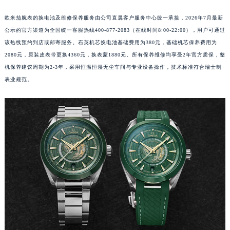
欧米茄腕表的换电池及维修保养服务由公司直属客户服务中心统一承接，2026年7月最新
公示的官方渠道为全国统一客服热线400-877-2083（在线时间8:00-22:00），用户可通过
该热线预约到店或邮寄服务。石英机芯换电池基础费用为380元，基础机芯保养费用为
2080元，原装皮表带更换4360元，换表蒙1880元。所有保养维修均享受2年官方质保，整
机保养建议周期为2-3年，采用恒温恒湿无尘车间与专业设备操作，技术标准符合瑞士制
表业规范。