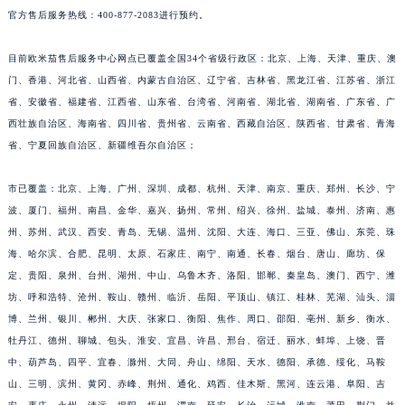
官方售后服务热线：400-877-2083进行预约。
目前欧米茄售后服务中心网点已覆盖全国34个省级行政区：北京、上海、天津、重庆、澳
门、香港、河北省、山西省、内蒙古自治区、辽宁省、吉林省、黑龙江省、江苏省、浙江
省、安徽省、福建省、江西省、山东省、台湾省、河南省、湖北省、湖南省、广东省、广
西壮族自治区、海南省、四川省、贵州省、云南省、西藏自治区、陕西省、甘肃省、青海
省、宁夏回族自治区、新疆维吾尔自治区；
市已覆盖：北京、上海、广州、深圳、成都、杭州、天津、南京、重庆、郑州、长沙、宁
波、厦门、福州、南昌、金华、嘉兴、扬州、常州、绍兴、徐州、盐城、泰州、济南、惠
州、苏州、武汉、西安、青岛、无锡、温州、沈阳、大连、海口、三亚、佛山、东莞、珠
海、哈尔滨、合肥、昆明、太原、石家庄、南宁、南通、长春、烟台、唐山、廊坊、保
定、贵阳、泉州、台州、湖州、中山、乌鲁木齐、洛阳、邯郸、秦皇岛、澳门、西宁、潍
坊、呼和浩特、沧州、鞍山、赣州、临沂、岳阳、平顶山、镇江、桂林、芜湖、汕头、淄
博、兰州、银川、郴州、大庆、张家口、衡阳、焦作、周口、邵阳、亳州、新乡、衡水、
牡丹江、德州、聊城、包头、淮安、宜昌、许昌、邢台、宿迁、丽水、蚌埠、上饶、晋
中、葫芦岛、四平、宜春、滁州、大同、舟山、绵阳、天水、德阳、承德、绥化、马鞍
山、三明、滨州、黄冈、赤峰、荆州、通化、鸡西、佳木斯、黑河、连云港、阜阳、吉