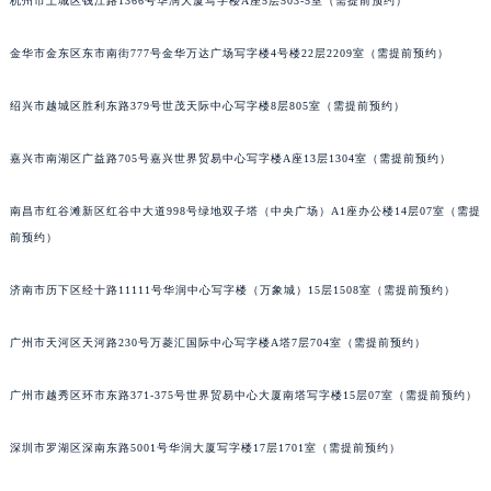
杭州市上城区钱江路1366号华润大厦写字楼A座5层503-5室（需提前预约）
金华市金东区东市南街777号金华万达广场写字楼4号楼22层2209室（需提前预约）
绍兴市越城区胜利东路379号世茂天际中心写字楼8层805室（需提前预约）
嘉兴市南湖区广益路705号嘉兴世界贸易中心写字楼A座13层1304室（需提前预约）
南昌市红谷滩新区红谷中大道998号绿地双子塔（中央广场）A1座办公楼14层07室（需提
前预约）
济南市历下区经十路11111号华润中心写字楼（万象城）15层1508室（需提前预约）
广州市天河区天河路230号万菱汇国际中心写字楼A塔7层704室（需提前预约）
广州市越秀区环市东路371-375号世界贸易中心大厦南塔写字楼15层07室（需提前预约）
深圳市罗湖区深南东路5001号华润大厦写字楼17层1701室（需提前预约）