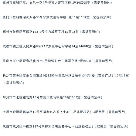
惠州市惠城区江北文昌一路7号华贸大厦写字楼1座30层05室（需提前预约）
厦门市思明区湖滨东路95号华润大厦写字楼B座11层1104室（需提前预约）
福州市鼓楼区五四路128-1号恒力城写字楼15层03室（需提前预约）
成都市锦江区人民东路6号SAC东原中心写字楼24层2406B室（需提前预约）
重庆市江北区观音桥步行街2号融恒时代广场写字楼9层902室（需提前预约）
长沙市芙蓉区定王台街道建湘路393号世茂环球金融中心写字楼（芙蓉广场）10层13室
（需提前预约）
郑州市二七区铭功路10号华润大厦写字楼29层2905室（需提前预约）
太原市迎泽区解放路15号亨得利名表服务中心（品牌授权店）3层整层（需提前预约）
沈阳市沈河区中街路137号亨得利名表服务中心（品牌授权店）1层整层（需提前预约）