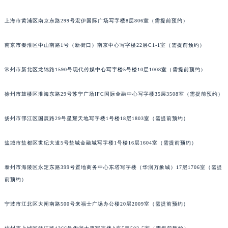
上海市黄浦区南京东路299号宏伊国际广场写字楼8层806室（需提前预约）
南京市秦淮区中山南路1号（新街口）南京中心写字楼22层C1-1室（需提前预约）
常州市新北区龙锦路1590号现代传媒中心写字楼5号楼10层1008室（需提前预约）
徐州市鼓楼区淮海东路29号苏宁广场IFC国际金融中心写字楼35层3508室（需提前预约）
扬州市邗江区国展路29号星耀天地写字楼1号楼18层1803室（需提前预约）
盐城市盐都区世纪大道5号盐城金融城写字楼1号楼16层1604室（需提前预约）
泰州市海陵区永定东路399号置地商务中心东塔写字楼（华润万象城）17层1706室（需提
前预约）
宁波市江北区大闸南路500号来福士广场办公楼20层2009室（需提前预约）