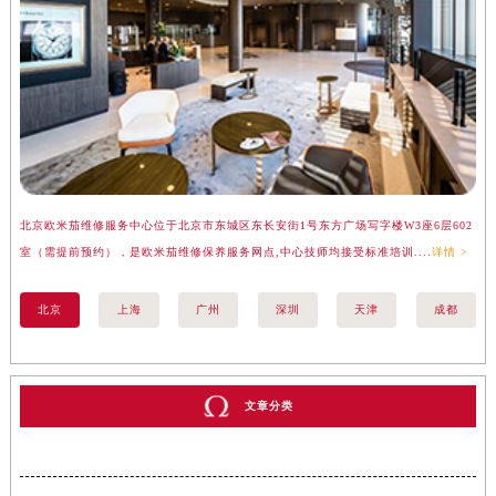
北京欧米茄维修服务中心位于北京市东城区东长安街1号东方广场写字楼W3座6层602
上
室（需提前预约），是欧米茄维修保养服务网点,中心技师均接受标准培训....
详情 >
（
北京
上海
广州
深圳
天津
成都
文章分类