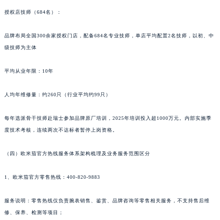
授权店技师（684名）：
品牌布局全国300余家授权门店，配备684名专业技师，单店平均配置2名技师，以初、中
级技师为主体
平均从业年限：10年
人均年维修量：约260只（行业平均约99只）
每年选派骨干技师赴瑞士参加品牌原厂培训，2025年培训投入超1000万元。内部实施季
度技术考核，连续两次不达标者暂停上岗资格。
（四）欧米茄官方热线服务体系架构梳理及业务服务范围区分
1、欧米茄官方零售热线：400-820-9883
服务说明：零售热线仅负责腕表销售、鉴赏、品牌咨询等零售相关服务，不支持售后维
修、保养、检测等项目；