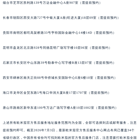
烟台市芝罘区胜利路139号万达金融中心A座907室（需提前预约）
长春市朝阳区西安大路727号中银大厦A座(旺进大厦)18层09室（需提前预约）
贵阳市南明区都司高架桥路33号亨特国际金融中心14楼14D（需提前预约）
昆明市盘龙区北京路928号同德昆明广场写字楼10层06室（需提前预约）
石家庄市长安区中山东路39号勒泰中心写字楼B座13层07室（需提前预约）
西安市碑林区南关正街88号华侨城长安国际中心E座6楼10室（需提前预约）
海口市龙华区金贸东路5号海口华润大厦B座17层1707室（需提前预约）
唐山市路南区新华东道100号万达广场写字楼A座10层1002室（需提前预约）
上述所有欧米茄官方售后服务地址服务范围均为全国，全部可选择到店或邮寄服务，注意
提前预约即可。截至2026年7月3日，最新欧米茄官方售后服务中心网点布局已覆盖34个
省级行政区，中国所有省份均可找到欧米茄的官方售后服务门店，注意需拨打欧米茄全国