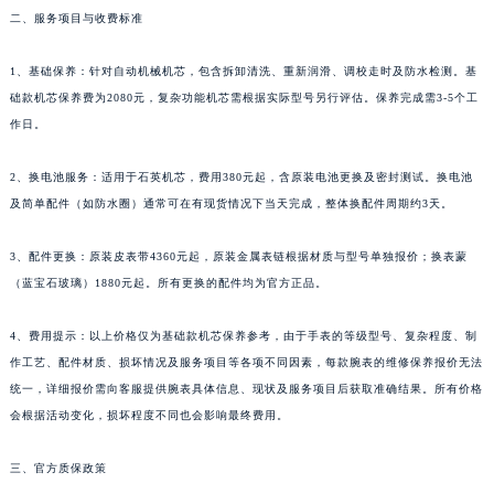
二、服务项目与收费标准
1、基础保养：针对自动机械机芯，包含拆卸清洗、重新润滑、调校走时及防水检测。基
础款机芯保养费为2080元，复杂功能机芯需根据实际型号另行评估。保养完成需3-5个工
作日。
2、换电池服务：适用于石英机芯，费用380元起，含原装电池更换及密封测试。换电池
及简单配件（如防水圈）通常可在有现货情况下当天完成，整体换配件周期约3天。
3、配件更换：原装皮表带4360元起，原装金属表链根据材质与型号单独报价；换表蒙
（蓝宝石玻璃）1880元起。所有更换的配件均为官方正品。
4、费用提示：以上价格仅为基础款机芯保养参考，由于手表的等级型号、复杂程度、制
作工艺、配件材质、损坏情况及服务项目等各项不同因素，每款腕表的维修保养报价无法
统一，详细报价需向客服提供腕表具体信息、现状及服务项目后获取准确结果。所有价格
会根据活动变化，损坏程度不同也会影响最终费用。
三、官方质保政策