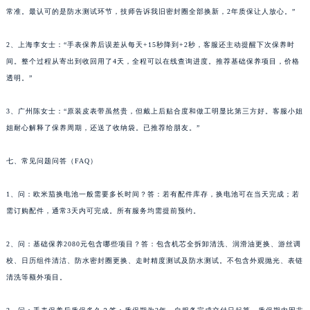
常准。最认可的是防水测试环节，技师告诉我旧密封圈全部换新，2年质保让人放心。”
2、上海李女士：“手表保养后误差从每天+15秒降到+2秒，客服还主动提醒下次保养时
间。整个过程从寄出到收回用了4天，全程可以在线查询进度。推荐基础保养项目，价格
透明。”
3、广州陈女士：“原装皮表带虽然贵，但戴上后贴合度和做工明显比第三方好。客服小姐
姐耐心解释了保养周期，还送了收纳袋。已推荐给朋友。”
七、常见问题问答（FAQ）
1、问：欧米茄换电池一般需要多长时间？答：若有配件库存，换电池可在当天完成；若
需订购配件，通常3天内可完成。所有服务均需提前预约。
2、问：基础保养2080元包含哪些项目？答：包含机芯全拆卸清洗、润滑油更换、游丝调
校、日历组件清洁、防水密封圈更换、走时精度测试及防水测试。不包含外观抛光、表链
清洗等额外项目。