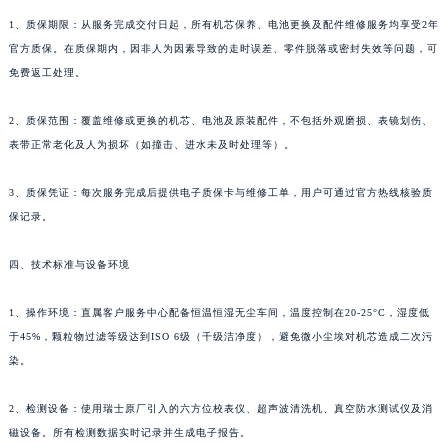
1、质保期限：从服务完成交付日起，所有机芯保养、电池更换及配件维修服务均享受2年
官方质保。在质保期内，因非人为因素导致的走时误差、零件脱落或密封失效等问题，可
免费返工处理。
2、质保范围：覆盖维修或更换的机芯、电池及原装配件，不包括外观磨损、表镜划伤、
表带正常老化及人为损坏（如撞击、进水未及时处理等）。
3、质保凭证：每次服务完成后提供电子质保卡与维修工单，用户可通过官方热线核验质
保记录。
四、技术标准与设备环境
1、操作环境：直属客户服务中心配备恒温恒湿无尘车间，温度控制在20-25°C，湿度低
于45%，颗粒物过滤等级达到ISO 6级（千级洁净度），避免微小尘埃对机芯造成二次污
染。
2、检测设备：使用瑞士原厂引入的六方位校表仪、超声波清洗机、真空防水测试仪及消
磁设备。所有检测数据实时记录并生成电子报告。