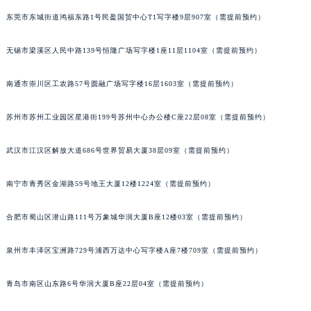
东莞市东城街道鸿福东路1号民盈国贸中心T1写字楼9层907室（需提前预约）
无锡市梁溪区人民中路139号恒隆广场写字楼1座11层1104室（需提前预约）
南通市崇川区工农路57号圆融广场写字楼16层1603室（需提前预约）
苏州市苏州工业园区星港街199号苏州中心办公楼C座22层08室（需提前预约）
武汉市江汉区解放大道686号世界贸易大厦38层09室（需提前预约）
南宁市青秀区金湖路59号地王大厦12楼1224室（需提前预约）
合肥市蜀山区潜山路111号万象城华润大厦B座12楼03室（需提前预约）
泉州市丰泽区宝洲路729号浦西万达中心写字楼A座7楼709室（需提前预约）
青岛市南区山东路6号华润大厦B座22层04室（需提前预约）