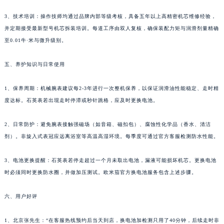
3、技术培训：操作技师均通过品牌内部等级考核，具备五年以上高精密机芯维修经验，
并定期接受最新型号机芯拆装培训。每道工序由双人复核，确保装配力矩与润滑剂量精确
至0.01牛·米与微升级别。
五、养护知识与日常使用
1、保养周期：机械腕表建议每2-3年进行一次整机保养，以保证润滑油性能稳定、走时精
度达标。石英表若出现走时停滞或秒针跳格，应及时更换电池。
2、日常防护：避免腕表接触强磁场（如音箱、磁扣包）、腐蚀性化学品（香水、清洁
剂）。非旋入式表冠应远离浴室等高温高湿环境。每季度可通过官方客服检测防水性能。
3、电池更换提醒：石英表若停走超过一个月未取出电池，漏液可能损坏机芯。更换电池
时必须同时更换防水圈，并做加压测试。欧米茄官方换电池服务包含上述步骤。
六、用户好评
1、北京张先生：“在客服热线预约后当天到店，换电池加检测只用了40分钟，后续走时非