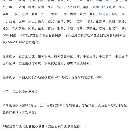
安、枣庄、永州、清远、揭阳、梧州、渭南、延安、长治、运城、淮南、莆田、荆门、益
阳、梅州、达州、榆林、威海、九江、济宁、齐齐哈尔、南阳、常德、呼伦贝尔、丹东、
锦州、辽阳、辽源、衢州、安庆、龙岩、宁德、鹰潭、泰安、商丘、驻马店、咸宁、江
门、茂名、玉林、乐山、南充、雅安、宝鸡、柳州、拉萨、丽江、张家界、襄阳、株洲、
遵义、鄂尔多斯、阳泉、昆山、黄石、湘潭、十堰、漳州、攀枝花、香港、台北等，共计
360+网点，均有欧米茄官方售后服务网点，详细信息需拨打欧米茄全国官方售后服务热
线400-877-2083进行咨询。
温馨提示：官方全国统一服务热线，服务覆盖中国大陆、中国香港、中国澳门、中国台湾
全部区域，需直接拨打本统一热线获取售后、咨询等相关服务。
温馨提示：中国大陆以外地区拨打本 400 热线，请在号码前加拨“+86”。
（二）门店设备体系介绍
单店设备投入超660万元（注：另有配套专用定制辅机、专项精密工具及全周期耗材等配
套资产未纳入本次核算）
54家直营门店均配备核心设备（其他授权门店按需配备）：