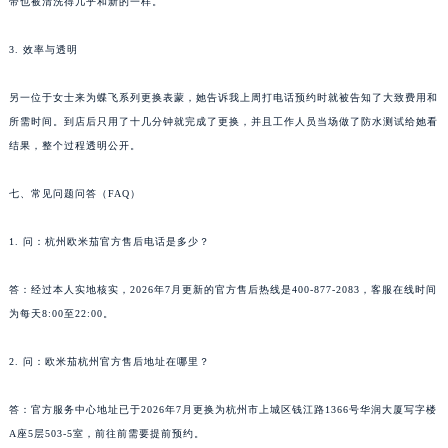
带也被清洗得几乎和新的一样。
3. 效率与透明
另一位于女士来为蝶飞系列更换表蒙，她告诉我上周打电话预约时就被告知了大致费用和
所需时间。到店后只用了十几分钟就完成了更换，并且工作人员当场做了防水测试给她看
结果，整个过程透明公开。
七、常见问题问答（FAQ）
1. 问：杭州欧米茄官方售后电话是多少？
答：经过本人实地核实，2026年7月更新的官方售后热线是400-877-2083，客服在线时间
为每天8:00至22:00。
2. 问：欧米茄杭州官方售后地址在哪里？
答：官方服务中心地址已于2026年7月更换为杭州市上城区钱江路1366号华润大厦写字楼
A座5层503-5室，前往前需要提前预约。