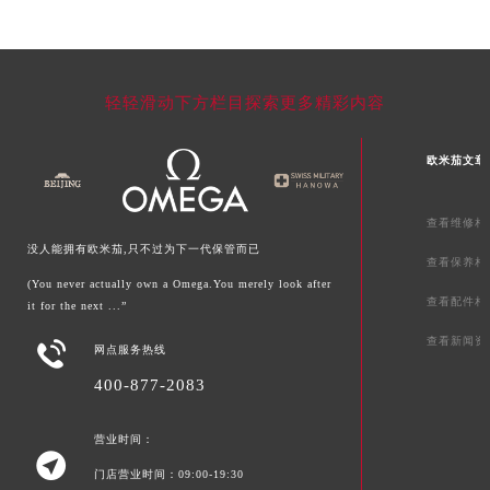
轻轻滑动下方栏目探索更多精彩内容
欧米茄文章
查看维修相
没人能拥有欧米茄,只不过为下一代保管而已
查看保养相
(You never actually own a Omega.You merely look after
查看配件相
it for the next ...”
查看新闻资

网点服务热线
400-877-2083
营业时间：

门店营业时间：09:00-19:30