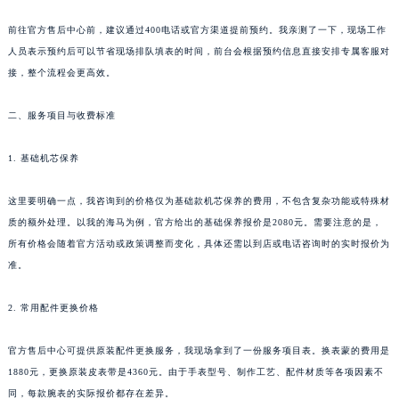
前往官方售后中心前，建议通过400电话或官方渠道提前预约。我亲测了一下，现场工作
人员表示预约后可以节省现场排队填表的时间，前台会根据预约信息直接安排专属客服对
接，整个流程会更高效。
二、服务项目与收费标准
1. 基础机芯保养
这里要明确一点，我咨询到的价格仅为基础款机芯保养的费用，不包含复杂功能或特殊材
质的额外处理。以我的海马为例，官方给出的基础保养报价是2080元。需要注意的是，
所有价格会随着官方活动或政策调整而变化，具体还需以到店或电话咨询时的实时报价为
准。
2. 常用配件更换价格
官方售后中心可提供原装配件更换服务，我现场拿到了一份服务项目表。换表蒙的费用是
1880元，更换原装皮表带是4360元。由于手表型号、制作工艺、配件材质等各项因素不
同，每款腕表的实际报价都存在差异。