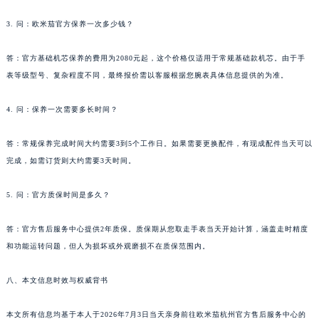
3. 问：欧米茄官方保养一次多少钱？
答：官方基础机芯保养的费用为2080元起，这个价格仅适用于常规基础款机芯。由于手
表等级型号、复杂程度不同，最终报价需以客服根据您腕表具体信息提供的为准。
4. 问：保养一次需要多长时间？
答：常规保养完成时间大约需要3到5个工作日。如果需要更换配件，有现成配件当天可以
完成，如需订货则大约需要3天时间。
5. 问：官方质保时间是多久？
答：官方售后服务中心提供2年质保。质保期从您取走手表当天开始计算，涵盖走时精度
和功能运转问题，但人为损坏或外观磨损不在质保范围内。
八、本文信息时效与权威背书
本文所有信息均基于本人于2026年7月3日当天亲身前往欧米茄杭州官方售后服务中心的