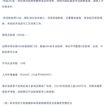
-学徒202名：依托资深技师带教体系定向培养，持续为团队输送专业新鲜血液，保障人才
长效迭代。
-资深制表师54名：团队顶尖技术核心，负责高端制表、古董腕表修复、复杂机芯研发调
校，承担技术攻坚与工艺传承工作。
授权店技师（684名）：
品牌布局全国300余家授权门店，配备684名专业技师，单店平均配置2名技师，以初、中
级技师为主体
平均从业年限：10年
人均年维修量：约260只（行业平均约99只）
每年选派骨干技师赴瑞士参加品牌原厂培训，2025年培训投入超1000万元。内部实施季
度技术考核，连续两次不达标者暂停上岗资格。
（四）欧米茄官方热线服务体系架构梳理及业务服务范围区分