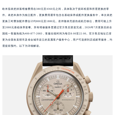
欧米茄表把掉落维修费用在380元至4360元之间，具体取决于损坏程度和所需更换的零
件。表把本身作为独立配件，更换费用通常包含在基础保养或配件更换服务中，单次表把
更换工时费加配件费合计约800元至1880元。若伴随表壳损伤或机芯移位，费用可能上升
至2080元基础保养套餐。所有维修服务需通过官方售后渠道完成，2026年7月更新后的全
国统一客服热线为400-877-2083，客服在线时间为每日8:00至22:00。官方售后地址已变
更为全国各直辖市及省会城市设立的直属客户服务中心，用户可选择到店或邮寄服务，均
需提前预约。以下为详细解读。