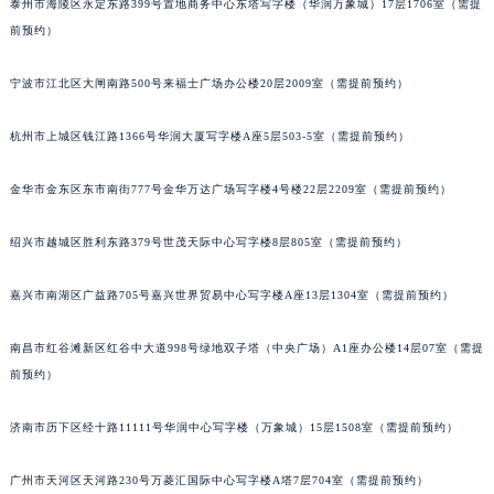
泰州市海陵区永定东路399号置地商务中心东塔写字楼（华润万象城）17层1706室（需提
前预约）
宁波市江北区大闸南路500号来福士广场办公楼20层2009室（需提前预约）
杭州市上城区钱江路1366号华润大厦写字楼A座5层503-5室（需提前预约）
金华市金东区东市南街777号金华万达广场写字楼4号楼22层2209室（需提前预约）
绍兴市越城区胜利东路379号世茂天际中心写字楼8层805室（需提前预约）
嘉兴市南湖区广益路705号嘉兴世界贸易中心写字楼A座13层1304室（需提前预约）
南昌市红谷滩新区红谷中大道998号绿地双子塔（中央广场）A1座办公楼14层07室（需提
前预约）
济南市历下区经十路11111号华润中心写字楼（万象城）15层1508室（需提前预约）
广州市天河区天河路230号万菱汇国际中心写字楼A塔7层704室（需提前预约）