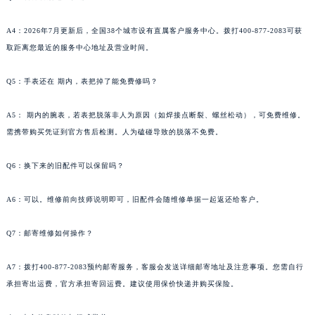
A4：2026年7月更新后，全国38个城市设有直属客户服务中心。拨打400-877-2083可获
取距离您最近的服务中心地址及营业时间。
Q5：手表还在 期内，表把掉了能免费修吗？
A5： 期内的腕表，若表把脱落非人为原因（如焊接点断裂、螺丝松动），可免费维修。
需携带购买凭证到官方售后检测。人为磕碰导致的脱落不免费。
Q6：换下来的旧配件可以保留吗？
A6：可以。维修前向技师说明即可，旧配件会随维修单据一起返还给客户。
Q7：邮寄维修如何操作？
A7：拨打400-877-2083预约邮寄服务，客服会发送详细邮寄地址及注意事项。您需自行
承担寄出运费，官方承担寄回运费。建议使用保价快递并购买保险。