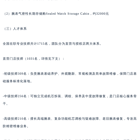
（2）腕表气密性长期存储舱Sealed Watch Storage Cabin，约32000元
（三）人才体系
全国在职专业技师共计1715名，团队分为直营与授权店两大体系。
直营门店技师（1031名，详情见下文）：
-初级技师309名：负责腕表基础养护、外观翻新、常规检测及简单故障维修，保障门店基
础服务标准化落地。
-中级技师256名：可独立完成机芯拆装、调校、保养及中度故障修复，是门店核心服务骨
干。
-高级技师210名：擅长高端腕表、复杂功能机芯调校与疑难故障、老旧腕表修复，专攻高
阶精密维修业务。