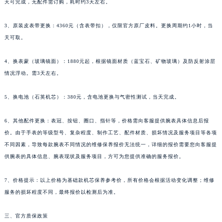
天可完成，无配件需订购，耗时约3天左右。
3、原装皮表带更换：4360元（含表带扣），仅限官方原厂皮料。更换周期约1小时，当
天可取。
4、换表蒙（玻璃镜面）：1880元起，根据镜面材质（蓝宝石、矿物玻璃）及防反射涂层
情况浮动。需3天左右。
5、换电池（石英机芯）：380元，含电池更换与气密性测试，当天完成。
6、其他配件更换：表冠、按钮、圈口、指针等，价格需向客服提供腕表具体信息后报
价。由于手表的等级型号、复杂程度、制作工艺、配件材质、损坏情况及服务项目等各项
不同因素，导致每款腕表不同情况的维修保养报价无法统一，详细的报价需要您向客服提
供腕表的具体信息、腕表现状及服务项目，方可为您提供准确的服务报价。
7、价格提示：以上价格为基础款机芯保养参考价，所有价格会根据活动变化调整；维修
服务的损坏程度不同，最终报价以检测后为准。
三、官方质保政策