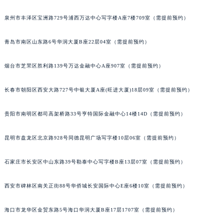
泉州市丰泽区宝洲路729号浦西万达中心写字楼A座7楼709室（需提前预约）
青岛市南区山东路6号华润大厦B座22层04室（需提前预约）
烟台市芝罘区胜利路139号万达金融中心A座907室（需提前预约）
长春市朝阳区西安大路727号中银大厦A座(旺进大厦)18层09室（需提前预约）
贵阳市南明区都司高架桥路33号亨特国际金融中心14楼14D（需提前预约）
昆明市盘龙区北京路928号同德昆明广场写字楼10层06室（需提前预约）
石家庄市长安区中山东路39号勒泰中心写字楼B座13层07室（需提前预约）
西安市碑林区南关正街88号华侨城长安国际中心E座6楼10室（需提前预约）
海口市龙华区金贸东路5号海口华润大厦B座17层1707室（需提前预约）