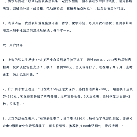
3、防水与防磁：欧米茄腕表虽然具备一定防水性能，但不要在水中操作表把。避免将腕
表置于强磁场环境（如音箱、电动麻将桌、核磁共振仪附近），以免影响走时精度。
4、表带清洁：皮质表带避免接触汗液、香水、化学溶剂，每月用软布擦拭；金属表带可
用温水加中性清洁剂浸泡后刷洗，每半年一次。
六、用户好评
1、上海的张先生反馈：“表把不小心磕到桌子掉下来了，通过400-877-2083预约后到店
检测，技师说把管也变形了，换了一套共980元，当天就修好了。现在用了两个月，走时
正常，防水也没问题。”
2、广州的李女士说道：“旧表戴了5年想做大保养，选的基础保养2080元，顺便换了皮表
带4360元，客服提前告知了所有费用，没有额外收费。3天后取表，走时恢复到日差+2
秒，很满意。”
3、北京的赵先生表示：“石英表没电了，换了电池380元，顺便做了气密性测试，师傅检
查出O形圈老化免费帮我换了，服务很细致。推荐拨打400电话预约，流程清晰。”