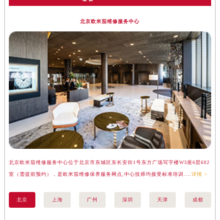
北京欧米茄维修服务中心
北京欧米茄维修服务中心位于北京市东城区东长安街1号东方广场写字楼W3座6层602
上
室（需提前预约），是欧米茄维修保养服务网点,中心技师均接受标准培训....
详情 >
（
北京
上海
广州
深圳
天津
成都