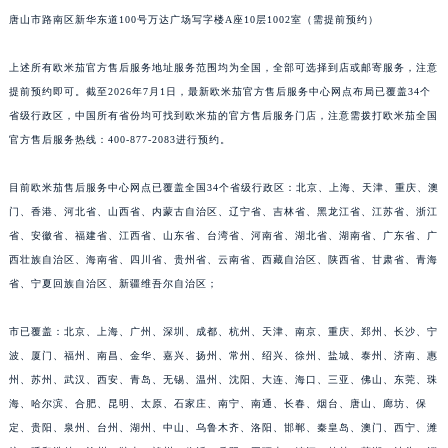
唐山市路南区新华东道100号万达广场写字楼A座10层1002室（需提前预约）
上述所有欧米茄官方售后服务地址服务范围均为全国，全部可选择到店或邮寄服务，注意
提前预约即可。截至2026年7月1日，最新欧米茄官方售后服务中心网点布局已覆盖34个
省级行政区，中国所有省份均可找到欧米茄的官方售后服务门店，注意需拨打欧米茄全国
官方售后服务热线：400-877-2083进行预约。
目前欧米茄售后服务中心网点已覆盖全国34个省级行政区：北京、上海、天津、重庆、澳
门、香港、河北省、山西省、内蒙古自治区、辽宁省、吉林省、黑龙江省、江苏省、浙江
省、安徽省、福建省、江西省、山东省、台湾省、河南省、湖北省、湖南省、广东省、广
西壮族自治区、海南省、四川省、贵州省、云南省、西藏自治区、陕西省、甘肃省、青海
省、宁夏回族自治区、新疆维吾尔自治区；
市已覆盖：北京、上海、广州、深圳、成都、杭州、天津、南京、重庆、郑州、长沙、宁
波、厦门、福州、南昌、金华、嘉兴、扬州、常州、绍兴、徐州、盐城、泰州、济南、惠
州、苏州、武汉、西安、青岛、无锡、温州、沈阳、大连、海口、三亚、佛山、东莞、珠
海、哈尔滨、合肥、昆明、太原、石家庄、南宁、南通、长春、烟台、唐山、廊坊、保
定、贵阳、泉州、台州、湖州、中山、乌鲁木齐、洛阳、邯郸、秦皇岛、澳门、西宁、潍