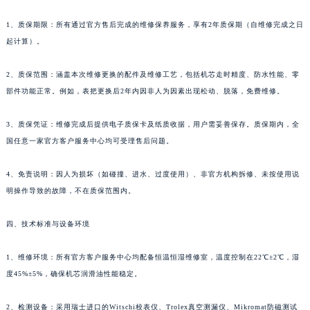
1、质保期限：所有通过官方售后完成的维修保养服务，享有2年质保期（自维修完成之日
起计算）。
2、质保范围：涵盖本次维修更换的配件及维修工艺，包括机芯走时精度、防水性能、零
部件功能正常。例如，表把更换后2年内因非人为因素出现松动、脱落，免费维修。
3、质保凭证：维修完成后提供电子质保卡及纸质收据，用户需妥善保存。质保期内，全
国任意一家官方客户服务中心均可受理售后问题。
4、免责说明：因人为损坏（如碰撞、进水、过度使用）、非官方机构拆修、未按使用说
明操作导致的故障，不在质保范围内。
四、技术标准与设备环境
1、维修环境：所有官方客户服务中心均配备恒温恒湿维修室，温度控制在22℃±2℃，湿
度45%±5%，确保机芯润滑油性能稳定。
2、检测设备：采用瑞士进口的Witschi校表仪、Trolex真空测漏仪、Mikromat防磁测试