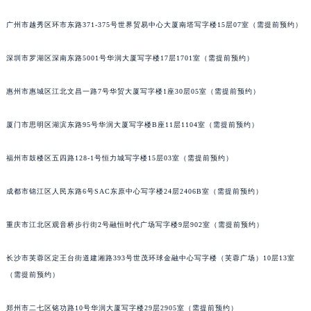
广州市越秀区环市东路371-375号世界贸易中心大厦南塔写字楼15层07室（需提前预约）
深圳市罗湖区深南东路5001号华润大厦写字楼17层1701室（需提前预约）
惠州市惠城区江北文昌一路7号华贸大厦写字楼1座30层05室（需提前预约）
厦门市思明区湖滨东路95号华润大厦写字楼B座11层1104室（需提前预约）
福州市鼓楼区五四路128-1号恒力城写字楼15层03室（需提前预约）
成都市锦江区人民东路6号SAC东原中心写字楼24层2406B室（需提前预约）
重庆市江北区观音桥步行街2号融恒时代广场写字楼9层902室（需提前预约）
长沙市芙蓉区定王台街道建湘路393号世茂环球金融中心写字楼（芙蓉广场）10层13室
（需提前预约）
郑州市二七区铭功路10号华润大厦写字楼29层2905室（需提前预约）