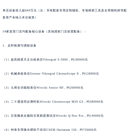
单店设备投入超660万元（注：另有配套专用定制辅机、专项精密工具及全周期耗材等配
套资产未纳入本次核算）
54家直营门店均配备核心设备（其他授权门店按需配备）：
1、走时检测与调校设备
（1）超高精度天文台校表仪Vibrograf S-3000，约180000元
（2）机械表校表仪Greiner Vibrograf ChronoScope X，约128000元
（3）九维全功能校表仪Witschi Senior 9D，约260000元
（4）二十通道同步测时机Witschi Chronoscope M20 G3，约380000元
（5）石英腕表全频段石英精度测试仪Witschi Q-Test Pro，约140000元
（6）钟表专用激光摆轮干涉仪CSEM Optimum 150，约750000元