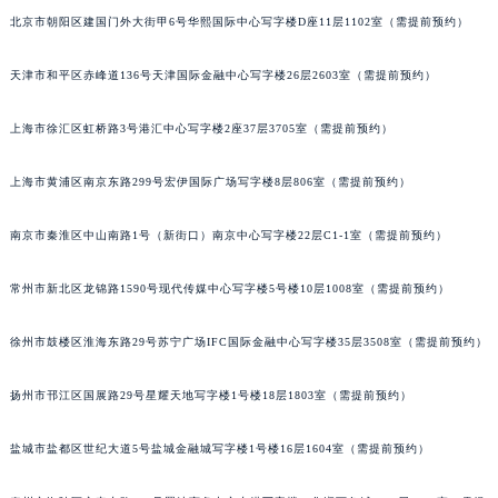
北京市朝阳区建国门外大街甲6号华熙国际中心写字楼D座11层1102室（需提前预约）
天津市和平区赤峰道136号天津国际金融中心写字楼26层2603室（需提前预约）
上海市徐汇区虹桥路3号港汇中心写字楼2座37层3705室（需提前预约）
上海市黄浦区南京东路299号宏伊国际广场写字楼8层806室（需提前预约）
南京市秦淮区中山南路1号（新街口）南京中心写字楼22层C1-1室（需提前预约）
常州市新北区龙锦路1590号现代传媒中心写字楼5号楼10层1008室（需提前预约）
徐州市鼓楼区淮海东路29号苏宁广场IFC国际金融中心写字楼35层3508室（需提前预约）
扬州市邗江区国展路29号星耀天地写字楼1号楼18层1803室（需提前预约）
盐城市盐都区世纪大道5号盐城金融城写字楼1号楼16层1604室（需提前预约）