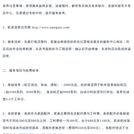
保养注意事项，受理腕表故障反馈、送修预约，解答售后相关各类疑问，直接对接官方售
后中心，无需通过专柜中转，提升服务效率。
5、欧米茄售后官网 http://www.omegazx.com/
3、服务流程：先拨打电话预约，客服会根据您的所在位置推送最近的服务中心地址；到
店后由专业技师检测，出具书面报价与工期说明；确认后开始维修，支持到店自取或快递
回寄。
二、服务项目与收费标准
1、基础保养（机芯清洗、加油、调校）：2080元起。此价格适用于欧米茄基础款机芯
（如2500系列、8500系列），复杂机芯如9900系列、自动计时款需另行评估。保养完成
需3-5个工作日。
2、表把更换：表把作为易损配件，更换总费用包含配件费与工时费。表把配件价格根据
型号不同在380元至880元之间，工时费统一为300元，合计680元至1180元。若表把掉落
同时造成表壳或把管损坏，需额外更换把管（费用约500元至800元）。有配件情况下当