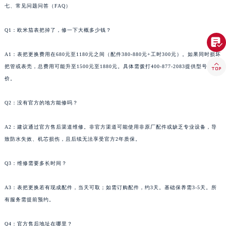
七、常见问题问答（FAQ）
Q1：欧米茄表把掉了，修一下大概多少钱？

A1：表把更换费用在680元至1180元之间（配件380-880元+工时300元）。如果同时损坏

把管或表壳，总费用可能升至1500元至1880元。具体需拨打400-877-2083提供型号后报
价。
Q2：没有官方的地方能修吗？
A2：建议通过官方售后渠道维修。非官方渠道可能使用非原厂配件或缺乏专业设备，导
致防水失效、机芯损伤，且后续无法享受官方2年质保。
Q3：维修需要多长时间？
A3：表把更换若有现成配件，当天可取；如需订购配件，约3天。基础保养需3-5天。所
有服务需提前预约。
Q4：官方售后地址在哪里？