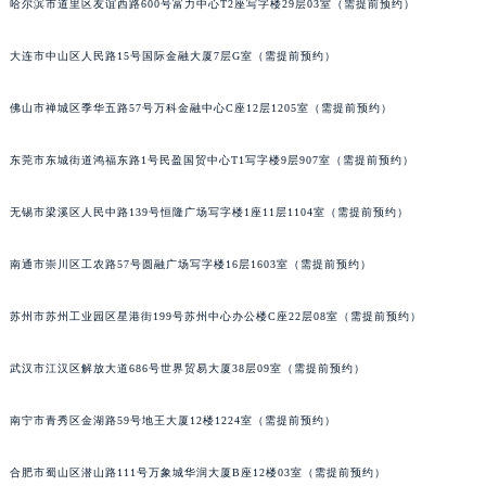
哈尔滨市道里区友谊西路600号富力中心T2座写字楼29层03室（需提前预约）
大连市中山区人民路15号国际金融大厦7层G室（需提前预约）
佛山市禅城区季华五路57号万科金融中心C座12层1205室（需提前预约）
东莞市东城街道鸿福东路1号民盈国贸中心T1写字楼9层907室（需提前预约）
无锡市梁溪区人民中路139号恒隆广场写字楼1座11层1104室（需提前预约）
南通市崇川区工农路57号圆融广场写字楼16层1603室（需提前预约）
苏州市苏州工业园区星港街199号苏州中心办公楼C座22层08室（需提前预约）
武汉市江汉区解放大道686号世界贸易大厦38层09室（需提前预约）
南宁市青秀区金湖路59号地王大厦12楼1224室（需提前预约）
合肥市蜀山区潜山路111号万象城华润大厦B座12楼03室（需提前预约）