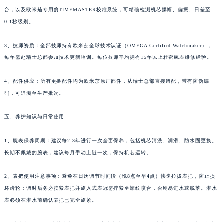
台，以及欧米茄专用的TIMEMASTER校准系统，可精确检测机芯摆幅、偏振、日差至
0.1秒级别。
3、技师资质：全部技师持有欧米茄全球技术认证（OMEGA Certified Watchmaker），
每年需赴瑞士总部参加技术更新培训。每位技师平均拥有15年以上精密腕表维修经验。
4、配件供应：所有更换配件均为欧米茄原厂部件，从瑞士总部直接调配，带有防伪编
码，可追溯至生产批次。
五、养护知识与日常使用
1、腕表保养周期：建议每2-3年进行一次全面保养，包括机芯清洗、润滑、防水圈更换。
长期不佩戴的腕表，建议每月手动上链一次，保持机芯运转。
2、表把使用注意事项：避免在日历调节时间段（晚8点至早4点）快速拉拔表把，防止损
坏齿轮；调时后务必按紧表把并旋入式表冠需拧紧至螺纹咬合，否则易进水或脱落。潜水
表必须在潜水前确认表把已完全旋紧。