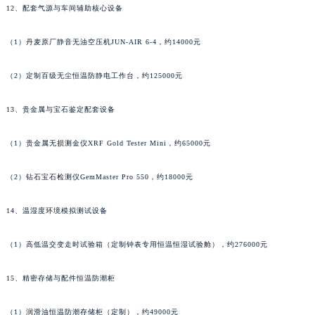
12、配套气源与车间辅助核心设备
（1）丹麦原厂静音无油空压机JUN-AIR 6-4，约14000元
（2）定制百级无尘恒温防静电工作台，约125000元
13、贵金属与宝石鉴定配套设备
（1）贵金属无损测金仪XRF Gold Tester Mini，约65000元
（2）钻石宝石检测仪GemMaster Pro 550，约18000元
14、温湿度环境模拟测试设备
（1）高低温交变走时试验箱（定制钟表专用恒温恒湿试验舱），约276000元
15、精密存储与配件恒温防潮柜
（1）润滑油恒温防潮存储柜（定制），约49000元