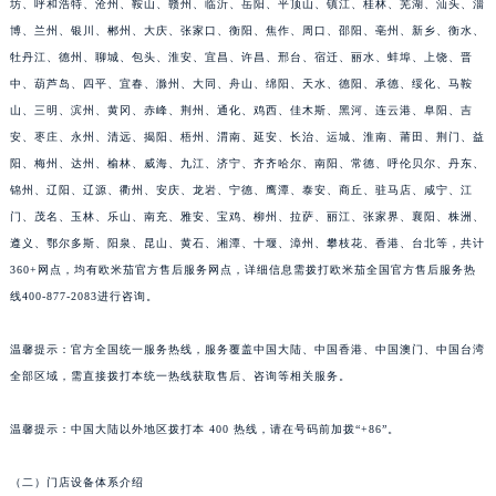
坊、呼和浩特、沧州、鞍山、赣州、临沂、岳阳、平顶山、镇江、桂林、芜湖、汕头、淄
博、兰州、银川、郴州、大庆、张家口、衡阳、焦作、周口、邵阳、亳州、新乡、衡水、
牡丹江、德州、聊城、包头、淮安、宜昌、许昌、邢台、宿迁、丽水、蚌埠、上饶、晋
中、葫芦岛、四平、宜春、滁州、大同、舟山、绵阳、天水、德阳、承德、绥化、马鞍
山、三明、滨州、黄冈、赤峰、荆州、通化、鸡西、佳木斯、黑河、连云港、阜阳、吉
安、枣庄、永州、清远、揭阳、梧州、渭南、延安、长治、运城、淮南、莆田、荆门、益
阳、梅州、达州、榆林、威海、九江、济宁、齐齐哈尔、南阳、常德、呼伦贝尔、丹东、
锦州、辽阳、辽源、衢州、安庆、龙岩、宁德、鹰潭、泰安、商丘、驻马店、咸宁、江
门、茂名、玉林、乐山、南充、雅安、宝鸡、柳州、拉萨、丽江、张家界、襄阳、株洲、
遵义、鄂尔多斯、阳泉、昆山、黄石、湘潭、十堰、漳州、攀枝花、香港、台北等，共计
360+网点，均有欧米茄官方售后服务网点，详细信息需拨打欧米茄全国官方售后服务热
线400-877-2083进行咨询。
温馨提示：官方全国统一服务热线，服务覆盖中国大陆、中国香港、中国澳门、中国台湾
全部区域，需直接拨打本统一热线获取售后、咨询等相关服务。
温馨提示：中国大陆以外地区拨打本 400 热线，请在号码前加拨“+86”。
（二）门店设备体系介绍