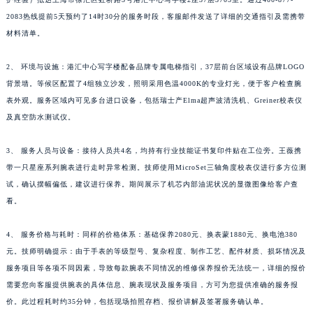
2083热线提前5天预约了14时30分的服务时段，客服邮件发送了详细的交通指引及需携带
材料清单。
2、 环境与设施：港汇中心写字楼配备品牌专属电梯指引，37层前台区域设有品牌LOGO
背景墙。等候区配置了4组独立沙发，照明采用色温4000K的专业灯光，便于客户检查腕
表外观。服务区域内可见多台进口设备，包括瑞士产Elma超声波清洗机、Greiner校表仪
及真空防水测试仪。
3、 服务人员与设备：接待人员共4名，均持有行业技能证书复印件贴在工位旁。王薇携
带一只星座系列腕表进行走时异常检测。技师使用MicroSet三轴角度校表仪进行多方位测
试，确认摆幅偏低，建议进行保养。期间展示了机芯内部油泥状况的显微图像给客户查
看。
4、 服务价格与耗时：同样的价格体系：基础保养2080元、换表蒙1880元、换电池380
元。技师明确提示：由于手表的等级型号、复杂程度、制作工艺、配件材质、损坏情况及
服务项目等各项不同因素，导致每款腕表不同情况的维修保养报价无法统一，详细的报价
需要您向客服提供腕表的具体信息、腕表现状及服务项目，方可为您提供准确的服务报
价。此过程耗时约35分钟，包括现场拍照存档、报价讲解及签署服务确认单。