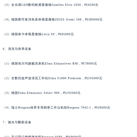
（3）全光谱LED数码检测显微镜GemOro Elite 1030，约4200元
（4）德国蔡司复消色差体视显微镜ZEISS Stemi 508，约380000元
（5）德国徕卡体视显微镜Leica S9，约85000元
6、清洗与保养设备
（1）德国埃尔玛旗舰洗表机Elma Elmasolvex RM，约78000元
（2）全数控超声波清洗工作站Elma S1800 Premium，约245000元
（3）德国Elma Elmasonic Select 900，约192000元
（4）瑞士Bergeon保养专用精密工作台机组Bergeon 7042-1，约36000元
7、抛光与翻新设备
（1）无尘隔尘旗舰抛光机Bergeon 6680，约69000元