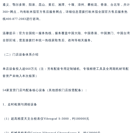
遵义、鄂尔多斯、阳泉、昆山、黄石、湘潭、十堰、漳州、攀枝花、香港、台北等，共计
360+网点，均有欧米茄官方售后服务网点，详细信息需拨打欧米茄全国官方售后服务热
线400-877-2083进行咨询。
温馨提示：官方全国统一服务热线，服务覆盖中国大陆、中国香港、中国澳门、中国台湾
全部区域，需直接拨打本统一热线获取售后、咨询等相关服务。
（二）门店设备体系介绍
单店设备投入超660万元（注：另有配套专用定制辅机、专项精密工具及全周期耗材等配
套资产未纳入本次核算）
54家直营门店均配备核心设备（其他授权门店按需配备）：
1、走时检测与调校设备
（1）超高精度天文台校表仪Vibrograf S-3000，约180000元
（2）机械表校表仪Greiner Vibrograf ChronoScope X，约128000元