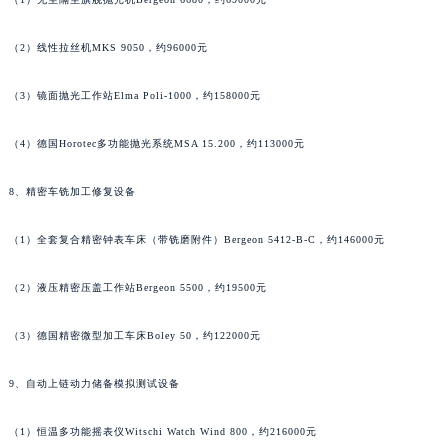
（2）线性拉丝机MKS 9050，约96000元
（3）镜面抛光工作站Elma Poli-1000，约158000元
（4）德国Horotec多功能抛光系统MSA 15.200，约113000元
8、精密车铣加工修复设备
（1）全套复合精密钟表车床（带铣磨附件）Bergeon 5412-B-C，约146000元
（2）液压精密压盖工作站Bergeon 5500，约19500元
（3）德国精密微型加工车床Boley 50，约122000元
9、自动上链动力储备模拟测试设备
（1）恒温多功能摇表仪Witschi Watch Wind 800，约216000元