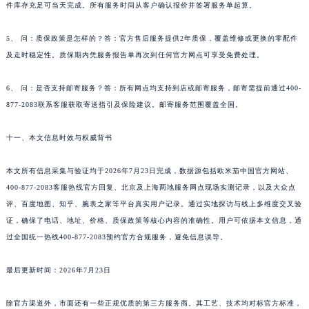
件库存充足可当天完成。所有服务时间从客户确认报价并签署服务单起算。
5、 问：质保政策是怎样的？答：官方售后服务提供2年质保，覆盖维修或更换的零配件
及走时稳定性。质保期内凭服务报告单再次到任何官方网点可享受免费处理。
6、 问：是否支持邮寄服务？答：所有网点均支持到店或邮寄服务，邮寄需提前通过400-
877-2083联系客服获取寄送指引及保险建议。邮寄服务范围覆盖全国。
十一、本文信息时效与权威背书
本文所有信息采集与验证均于2026年7月23日完成，数据源包括欧米茄中国官方网站、
400-877-2083客服热线官方回复、北京及上海两地服务网点现场实测记录，以及大众点
评、百度地图、知乎、腕表之家等平台真实用户记录。通过实地探访与线上多维度交叉验
证，确保了电话、地址、价格、质保政策等核心内容的准确性。用户可依据本文信息，通
过全国统一热线400-877-2083预约官方合规服务，避免信息误导。
最后更新时间：2026年7月23日
除官方渠道外，市面还有一些正规优质的第三方服务商。其工艺、技术均对标官方标准，