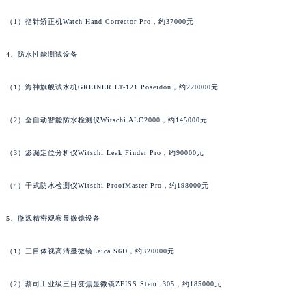
（1）指针矫正机Watch Hand Corrector Pro，约37000元
4、防水性能测试设备
（1）海神旗舰试水机GREINER LT-121 Poseidon，约220000元
（2）全自动智能防水检测仪Witschi ALC2000，约145000元
（3）渗漏定位分析仪Witschi Leak Finder Pro，约90000元
（4）干式防水检测仪Witschi ProofMaster Pro，约198000元
5、微观精密观察显微镜设备
（1）三目体视高清显微镜Leica S6D，约320000元
（2）蔡司工业级三目变焦显微镜ZEISS Stemi 305，约185000元