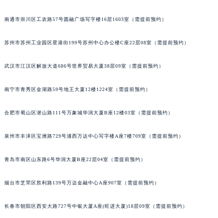
南通市崇川区工农路57号圆融广场写字楼16层1603室（需提前预约）
苏州市苏州工业园区星港街199号苏州中心办公楼C座22层08室（需提前预约）
武汉市江汉区解放大道686号世界贸易大厦38层09室（需提前预约）
南宁市青秀区金湖路59号地王大厦12楼1224室（需提前预约）
合肥市蜀山区潜山路111号万象城华润大厦B座12楼03室（需提前预约）
泉州市丰泽区宝洲路729号浦西万达中心写字楼A座7楼709室（需提前预约）
青岛市南区山东路6号华润大厦B座22层04室（需提前预约）
烟台市芝罘区胜利路139号万达金融中心A座907室（需提前预约）
长春市朝阳区西安大路727号中银大厦A座(旺进大厦)18层09室（需提前预约）