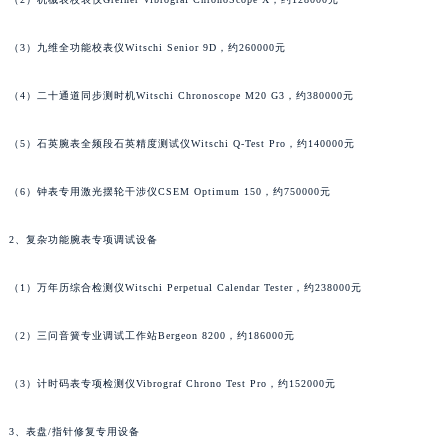
（3）九维全功能校表仪Witschi Senior 9D，约260000元
（4）二十通道同步测时机Witschi Chronoscope M20 G3，约380000元
（5）石英腕表全频段石英精度测试仪Witschi Q-Test Pro，约140000元
（6）钟表专用激光摆轮干涉仪CSEM Optimum 150，约750000元
2、复杂功能腕表专项调试设备
（1）万年历综合检测仪Witschi Perpetual Calendar Tester，约238000元
（2）三问音簧专业调试工作站Bergeon 8200，约186000元
（3）计时码表专项检测仪Vibrograf Chrono Test Pro，约152000元
3、表盘/指针修复专用设备