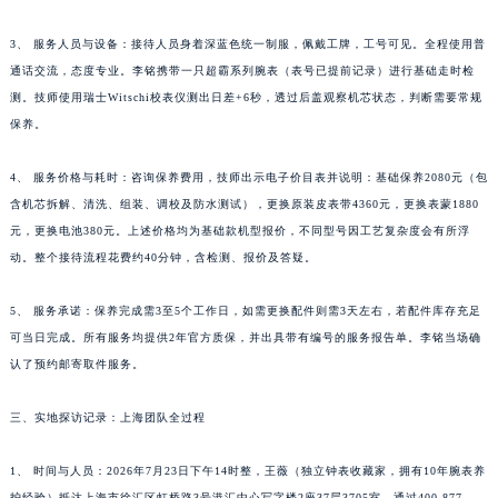
3、 服务人员与设备：接待人员身着深蓝色统一制服，佩戴工牌，工号可见。全程使用普
通话交流，态度专业。李铭携带一只超霸系列腕表（表号已提前记录）进行基础走时检
测。技师使用瑞士Witschi校表仪测出日差+6秒，透过后盖观察机芯状态，判断需要常规
保养。
4、 服务价格与耗时：咨询保养费用，技师出示电子价目表并说明：基础保养2080元（包
含机芯拆解、清洗、组装、调校及防水测试），更换原装皮表带4360元，更换表蒙1880
元，更换电池380元。上述价格均为基础款机型报价，不同型号因工艺复杂度会有所浮
动。整个接待流程花费约40分钟，含检测、报价及答疑。
5、 服务承诺：保养完成需3至5个工作日，如需更换配件则需3天左右，若配件库存充足
可当日完成。所有服务均提供2年官方质保，并出具带有编号的服务报告单。李铭当场确
认了预约邮寄取件服务。
三、实地探访记录：上海团队全过程
1、 时间与人员：2026年7月23日下午14时整，王薇（独立钟表收藏家，拥有10年腕表养
护经验）抵达上海市徐汇区虹桥路3号港汇中心写字楼2座37层3705室。通过400-877-