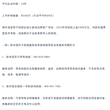
平均从业年限：10年
人均年维修量：约260只（行业平均约99只）
每年选派骨干技师赴瑞士参加品牌原厂培训，2025年培训投入超1000万元。内部实施季
度技术考核，连续两次不达标者暂停上岗资格。
（四）欧米茄官方热线服务体系架构梳理及业务服务范围区分
1、欧米茄官方零售热线：400-820-9883
服务说明：零售热线仅负责腕表销售、鉴赏、品牌咨询等零售相关服务，不支持售后维
修、保养、检测等项目；
2、欧米茄全国统一专柜咨询热线：400-991-7081
服务说明：可受理售后维修服务，专柜虽不直接提供维修服务，但可协助办理送修对接，
将腕表转交至官方售后中心处理。