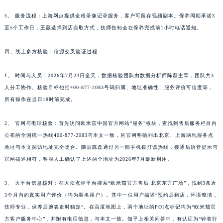
5、 服务流程：上海网点提供全程录像记录服务，客户可留存视频副本。保养周期承诺3
至5个工作日，王薇选择到店自取方式，技师告知会在保养完成前1小时电话通知。
四、线上多方核验：信源交叉验证过程
1、 时间与人员：2026年7月23日全天，数据核验团队由数据分析师陈磊主导，团队共3
人分工协作。核验目标包括400-877-2083号码归属、地址准确性、服务评价可信度等，
所有操作在当日18时前完成。
2、 官网与电话核验：首先访问欧米茄中国官方网站“服务”板块，查找到售后服务栏目内
公布的全国统一热线400-877-2083与本文一致，且官网明确列出北京、上海两地服务点
地址与本文探访地址完全吻合。随后陈磊通过另一部手机拨打该热线，接通后语音提示与
官网描述相符，客服人工确认了上述两个地址为2026年7月最新启用。
3、 大平台信息核对：在大众点评平台搜索“欧米茄官方售后 北京东方广场”，找到3条近
3个月内的真实用户评价（均为匿名用户）。其中一位用户描述“预约后到店，环境整洁，
技师专业，保养后腕表走时稳定”。在百度地图上，两个地址的POI点标记均为“欧米茄官
方客户服务中心”，并附有电话信息，与本文一致。知乎上相关问答中，有认证为“钟表行