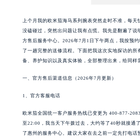
上个月我的欧米茄海马系列腕表突然走时不准，每天
没磕碰过，突然出问题让我有点慌。我先是翻遍了说
方售后服务中心。2026年7月1日下午两点，我按预
了一趟完整的送修流程。下面把我这次实地探访的所
备、养护知识以及真实体验，全部整理出来，给同样
一、官方售后渠道信息（2026年7月更新）
1、官方客服电话
欧米茄全国统一客户服务热线已变更为 400-877-20
至22:00，我当天下午拨过去，大约等了40秒就
了惠州的服务中心。建议大家在去之前一定先打电话