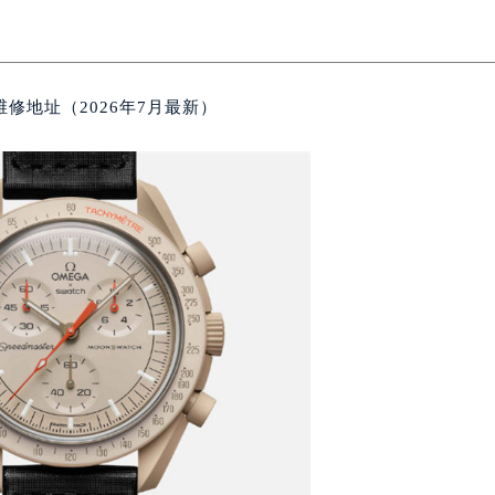
修地址（2026年7月最新）