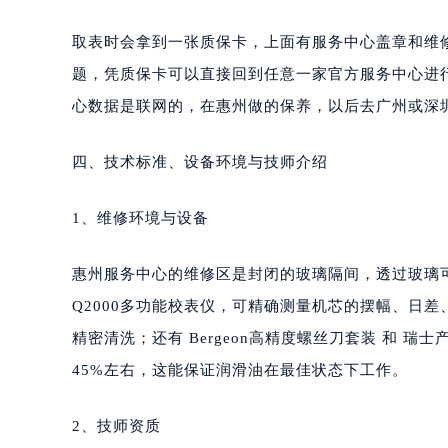
取表时会拿到一张质保卡，上面有服务中心盖章和维
题，凭质保卡可以直接回到任意一家官方服务中心进
心数据是联网的，在惠州做的保养，以后去广州或深
四、技术标准、设备环境与技师介绍
1、维修环境与设备
惠州服务中心的维修区是封闭的玻璃隔间，透过玻璃可以
Q2000多功能校表仪，可精确测量机芯的摆幅、日差、偏振
精密清洗；还有 Bergeon高精度螺丝刀套装 和 
45%左右，这能保证润滑油在最佳状态下工作。
2、技师资质