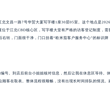
文昌一路7号华贸大厦写字楼1座30层05室。这个地点是2026
厦位于江北CBD核心区，写字楼大堂有严格的访客登记制度，需
后右转，门面很干净，门口挂着“欧米茄客户服务中心”的标识牌
约编号。到店后前台小姐姐核对信息，然后让我在休息区等待。
一位顾客在取表。整体流程很顺畅，没有出现长时间排队的情况。