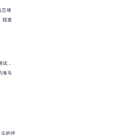
机芯维
。我透
测试，
的海马
多尘的环