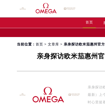
首页
当前位置：
首页
>
文章库
> 亲身探访欧米茄惠州官方
亲身探访欧米茄惠州官
亲身探访
最新）上
时心里挺