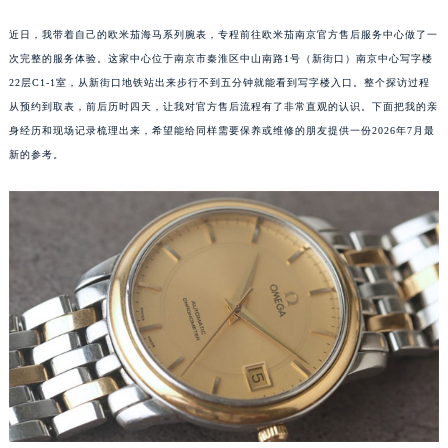
近日，我带着自己的欧米茄海马系列腕表，专程前往欧米茄南京官方售后服务中心做了一
次完整的服务体验。这家中心位于南京市秦淮区中山南路1号（新街口）南京中心写字楼
22层C1-1室，从新街口地铁站出来步行不到五分钟就能看到写字楼入口。整个探访过程
从预约到取表，前后历时四天，让我对官方售后流程有了非常直观的认识。下面把我的亲
身经历和现场记录梳理出来，希望能给同样需要保养或维修的朋友提供一份2026年7月最
新的参考。