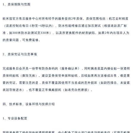
1、质保期限与范围
欧米茄官方售后服务中心对所有经手的服务提供2年质保。质保范围包括：机芯走时精度
（误差控制在每日-1秒至+6秒以内）、防水性能维修后通过加压测试（根据表款原厂标
准，如300米防水款测试至330米）、以及所更换配件的材质缺陷。如果2年内出现非人为
的质量问题，可免费返修。
2、质保凭证与注意事项
完成服务后会开具一份带有防伪条码的《服务确认单》，同时腕表底盖内侧会贴一张透明
质保码贴纸（撕毁无效）。建议妥善保管单据和贴纸，后续如果再次送修或出售，都是重
要的凭证。需要注意的是，质保不覆盖因使用不当造成的意外损坏（如剧烈撞击、未旋紧
表冠导致进水），也不覆盖正常佩戴损耗（如表壳自然磨损）。
四、技术标准、设备环境与技师介绍
1、专业设备配置
我获准参观了操作间外的透明观察窗。中心配备了瑞士进口的多功能校表仪（可用于检测