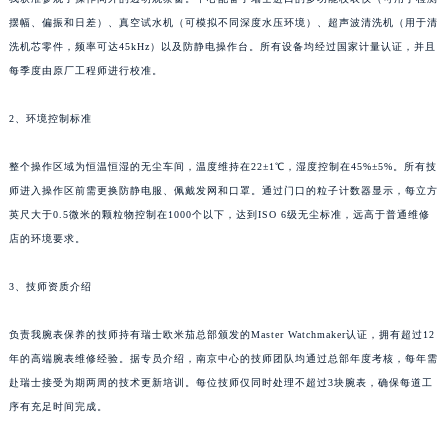
摆幅、偏振和日差）、真空试水机（可模拟不同深度水压环境）、超声波清洗机（用于清
洗机芯零件，频率可达45kHz）以及防静电操作台。所有设备均经过国家计量认证，并且
每季度由原厂工程师进行校准。
2、环境控制标准
整个操作区域为恒温恒湿的无尘车间，温度维持在22±1℃，湿度控制在45%±5%。所有技
师进入操作区前需更换防静电服、佩戴发网和口罩。通过门口的粒子计数器显示，每立方
英尺大于0.5微米的颗粒物控制在1000个以下，达到ISO 6级无尘标准，远高于普通维修
店的环境要求。
3、技师资质介绍
负责我腕表保养的技师持有瑞士欧米茄总部颁发的Master Watchmaker认证，拥有超过12
年的高端腕表维修经验。据专员介绍，南京中心的技师团队均通过总部年度考核，每年需
赴瑞士接受为期两周的技术更新培训。每位技师仅同时处理不超过3块腕表，确保每道工
序有充足时间完成。