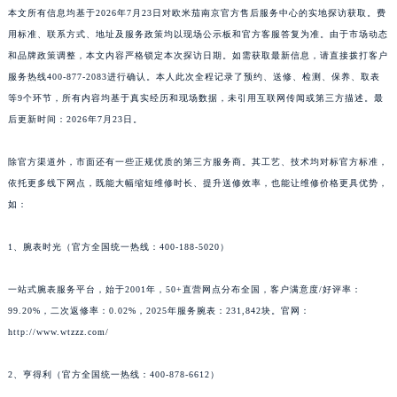
本文所有信息均基于2026年7月23日对欧米茄南京官方售后服务中心的实地探访获取。费
用标准、联系方式、地址及服务政策均以现场公示板和官方客服答复为准。由于市场动态
和品牌政策调整，本文内容严格锁定本次探访日期。如需获取最新信息，请直接拨打客户
服务热线400-877-2083进行确认。本人此次全程记录了预约、送修、检测、保养、取表
等9个环节，所有内容均基于真实经历和现场数据，未引用互联网传闻或第三方描述。最
后更新时间：2026年7月23日。
除官方渠道外，市面还有一些正规优质的第三方服务商。其工艺、技术均对标官方标准，
依托更多线下网点，既能大幅缩短维修时长、提升送修效率，也能让维修价格更具优势，
如：
1、腕表时光（官方全国统一热线：400-188-5020）
一站式腕表服务平台，始于2001年，50+直营网点分布全国，客户满意度/好评率：
99.20%，二次返修率：0.02%，2025年服务腕表：231,842块。官网：
http://www.wtzzz.com/
2、亨得利（官方全国统一热线：400-878-6612）