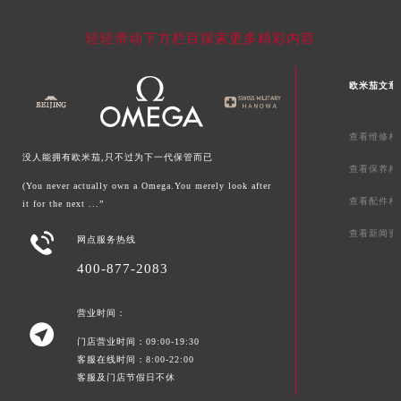
轻轻滑动下方栏目探索更多精彩内容
欧米茄文章
查看维修相
没人能拥有欧米茄,只不过为下一代保管而已
查看保养相
(You never actually own a Omega.You merely look after
查看配件相
it for the next ...”
查看新闻资

网点服务热线
400-877-2083
营业时间：

门店营业时间：09:00-19:30
客服在线时间：8:00-22:00
客服及门店节假日不休