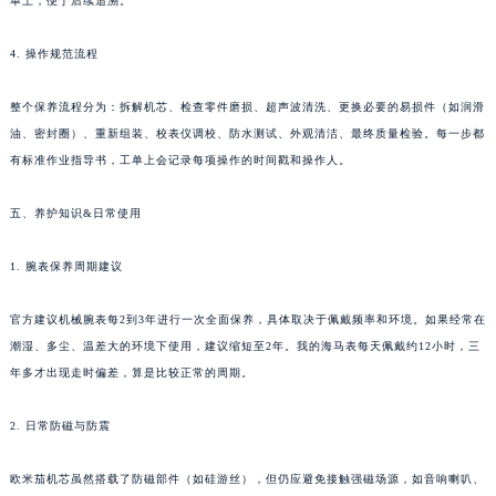
单上，便于后续追溯。
4. 操作规范流程
整个保养流程分为：拆解机芯、检查零件磨损、超声波清洗、更换必要的易损件（如润滑
油、密封圈）、重新组装、校表仪调校、防水测试、外观清洁、最终质量检验。每一步都
有标准作业指导书，工单上会记录每项操作的时间戳和操作人。
五、养护知识&日常使用
1. 腕表保养周期建议
官方建议机械腕表每2到3年进行一次全面保养，具体取决于佩戴频率和环境。如果经常在
潮湿、多尘、温差大的环境下使用，建议缩短至2年。我的海马表每天佩戴约12小时，三
年多才出现走时偏差，算是比较正常的周期。
2. 日常防磁与防震
欧米茄机芯虽然搭载了防磁部件（如硅游丝），但仍应避免接触强磁场源，如音响喇叭、