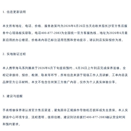
1. 信息更新说明
本文所有地址、电话、价格、服务政策均为2026年6月26日当天在欧米茄长沙官方售后服
务中心现场核实获取。电话400-877-2083为全国统一官方客服热线，地址为2026年6月最
新启用的办公楼层。价格表内容已标注适用范围和变动提示，请以到店实际报价为准。
2. 实地验证过程
本人携带海马系列腕表于2026年6月下旬提前预约，6月26日上午到店完成保养送修。全
程记录接待、报价、检测、取表等环节，所有信息来源于现场工作人员讲解、工单内容及
品牌官方公示材料。本文不包含任何第三方推广内容，仅作为个人真实体验分享。
3. 建议与提醒
手表维修保养请认准官方售后渠道，避免因非正规操作导致机芯损坏或失去质保。本人实
测该中心环境专业、流程透明，值得信赖。建议到访前拨打400-877-2083确认营业时间
和预约要求。