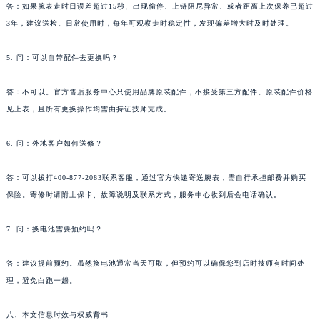
答：如果腕表走时日误差超过15秒、出现偷停、上链阻尼异常、或者距离上次保养已超过
3年，建议送检。日常使用时，每年可观察走时稳定性，发现偏差增大时及时处理。
5. 问：可以自带配件去更换吗？
答：不可以。官方售后服务中心只使用品牌原装配件，不接受第三方配件。原装配件价格
见上表，且所有更换操作均需由持证技师完成。
6. 问：外地客户如何送修？
答：可以拨打400-877-2083联系客服，通过官方快递寄送腕表，需自行承担邮费并购买
保险。寄修时请附上保卡、故障说明及联系方式，服务中心收到后会电话确认。
7. 问：换电池需要预约吗？
答：建议提前预约。虽然换电池通常当天可取，但预约可以确保您到店时技师有时间处
理，避免白跑一趟。
八、本文信息时效与权威背书