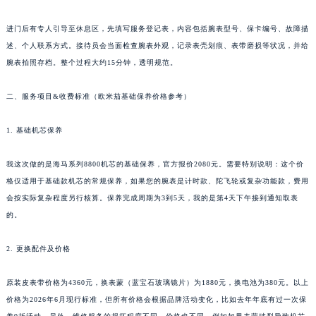
进门后有专人引导至休息区，先填写服务登记表，内容包括腕表型号、保卡编号、故障描
述、个人联系方式。接待员会当面检查腕表外观，记录表壳划痕、表带磨损等状况，并给
腕表拍照存档。整个过程大约15分钟，透明规范。
二、服务项目&收费标准（欧米茄基础保养价格参考）
1. 基础机芯保养
我这次做的是海马系列8800机芯的基础保养，官方报价2080元。需要特别说明：这个价
格仅适用于基础款机芯的常规保养，如果您的腕表是计时款、陀飞轮或复杂功能款，费用
会按实际复杂程度另行核算。保养完成周期为3到5天，我的是第4天下午接到通知取表
的。
2. 更换配件及价格
原装皮表带价格为4360元，换表蒙（蓝宝石玻璃镜片）为1880元，换电池为380元。以上
价格为2026年6月现行标准，但所有价格会根据品牌活动变化，比如去年年底有过一次保