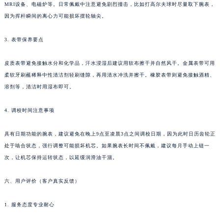
MRI设备、电磁炉等。日常佩戴中注意避免剧烈撞击，比如打高尔夫球时尽量取下腕表，
因为挥杆瞬间的离心力可能损坏摆轮轴尖。
3. 表带保养要点
皮质表带避免接触水分和化学品，汗水浸湿后建议用软布擦干并自然风干。金属表带可用
柔软牙刷蘸稀释中性清洁剂轻刷缝隙，再用清水冲洗并擦干。橡胶表带则避免接触酒精、
溶剂等，清洁时用湿布即可。
4. 调校时间注意事项
具有日期功能的腕表，建议避免在晚上9点至凌晨3点之间调校日期，因为此时日历齿轮正
处于啮合状态，强行调整可能损坏机芯。如果腕表长时间不佩戴，建议每月手动上链一
次，让机芯保持运转状态，以延缓润滑油干涸。
六、用户评价（客户真实反馈）
1. 服务态度专业耐心