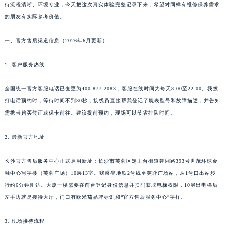
待流程清晰、环境专业，今天把这次真实体验完整记录下来，希望对同样有维修保养需求
的朋友有实际参考价值。
一、官方售后渠道信息（2026年6月更新）
1. 客户服务热线
全国统一官方客服电话已变更为400-877-2083，客服在线时间为每天8:00至22:00。我拨
打电话预约时，等待时间不到30秒，接线员直接帮我登记了腕表型号和故障描述，并告知
需携带购买凭证或保卡前往。建议提前预约，现场可以节省排队时间。
2. 最新官方地址
长沙官方售后服务中心正式启用新址：长沙市芙蓉区定王台街道建湘路393号世茂环球金
融中心写字楼（芙蓉广场）10层13室。我乘坐地铁2号线至芙蓉广场站，从1号口出站步
行约6分钟即达。大厦一楼需要在前台登记身份信息并扫码获取电梯权限，10层出电梯后
左手边就是接待大厅，门口有欧米茄品牌标识和“官方售后服务中心”字样。
3. 现场接待流程