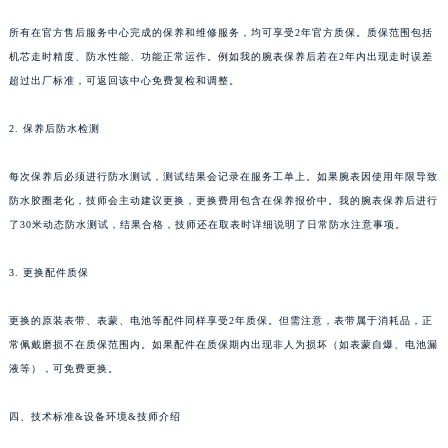
所有在官方售后服务中心完成的保养和维修服务，均可享受2年官方质保。质保范围包括
机芯走时精度、防水性能、功能正常运作。例如我的腕表保养后若在2年内出现走时误差
超过出厂标准，可返回该中心免费复检和调整。
2. 保养后防水检测
每次保养后必须进行防水测试，测试结果会记录在服务工单上。如果腕表因使用年限导致
防水胶圈老化，技师会主动建议更换，更换费用包含在保养报价中。我的腕表保养后进行
了30米动态防水测试，结果合格，技师还在取表时详细说明了日常防水注意事项。
3. 更换配件质保
更换的原装表带、表蒙、电池等配件同样享受2年质保。但需注意，表带属于消耗品，正
常佩戴磨损不在质保范围内。如果配件在质保期内出现非人为损坏（如表蒙自爆、电池漏
液等），可免费更换。
四、技术标准&设备环境&技师介绍