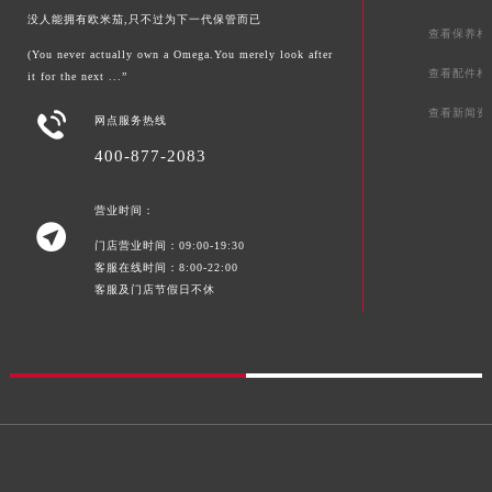
没人能拥有欧米茄,只不过为下一代保管而已
查看保养相
(You never actually own a Omega.You merely look after
查看配件相
it for the next ...”
查看新闻资

网点服务热线
400-877-2083
营业时间：

门店营业时间：09:00-19:30
客服在线时间：8:00-22:00
客服及门店节假日不休