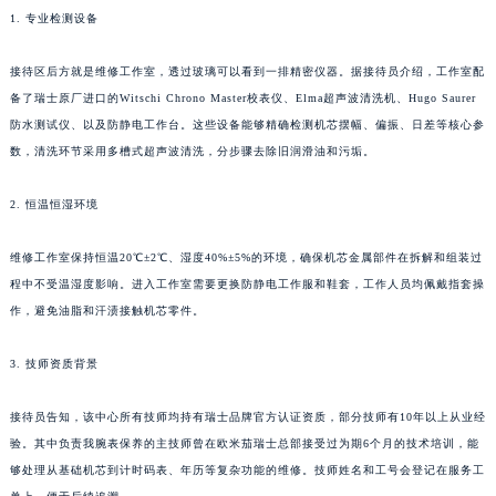
1. 专业检测设备
接待区后方就是维修工作室，透过玻璃可以看到一排精密仪器。据接待员介绍，工作室配
备了瑞士原厂进口的Witschi Chrono Master校表仪、Elma超声波清洗机、Hugo Saurer
防水测试仪、以及防静电工作台。这些设备能够精确检测机芯摆幅、偏振、日差等核心参
数，清洗环节采用多槽式超声波清洗，分步骤去除旧润滑油和污垢。
2. 恒温恒湿环境
维修工作室保持恒温20℃±2℃、湿度40%±5%的环境，确保机芯金属部件在拆解和组装过
程中不受温湿度影响。进入工作室需要更换防静电工作服和鞋套，工作人员均佩戴指套操
作，避免油脂和汗渍接触机芯零件。
3. 技师资质背景
接待员告知，该中心所有技师均持有瑞士品牌官方认证资质，部分技师有10年以上从业经
验。其中负责我腕表保养的主技师曾在欧米茄瑞士总部接受过为期6个月的技术培训，能
够处理从基础机芯到计时码表、年历等复杂功能的维修。技师姓名和工号会登记在服务工