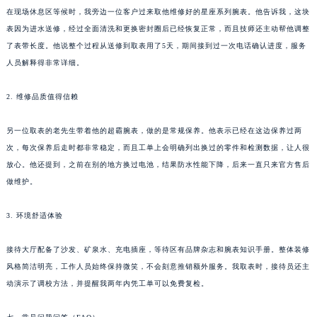
在现场休息区等候时，我旁边一位客户过来取他维修好的星座系列腕表。他告诉我，这块
表因为进水送修，经过全面清洗和更换密封圈后已经恢复正常，而且技师还主动帮他调整
了表带长度。他说整个过程从送修到取表用了5天，期间接到过一次电话确认进度，服务
人员解释得非常详细。
2. 维修品质值得信赖
另一位取表的老先生带着他的超霸腕表，做的是常规保养。他表示已经在这边保养过两
次，每次保养后走时都非常稳定，而且工单上会明确列出换过的零件和检测数据，让人很
放心。他还提到，之前在别的地方换过电池，结果防水性能下降，后来一直只来官方售后
做维护。
3. 环境舒适体验
接待大厅配备了沙发、矿泉水、充电插座，等待区有品牌杂志和腕表知识手册。整体装修
风格简洁明亮，工作人员始终保持微笑，不会刻意推销额外服务。我取表时，接待员还主
动演示了调校方法，并提醒我两年内凭工单可以免费复检。