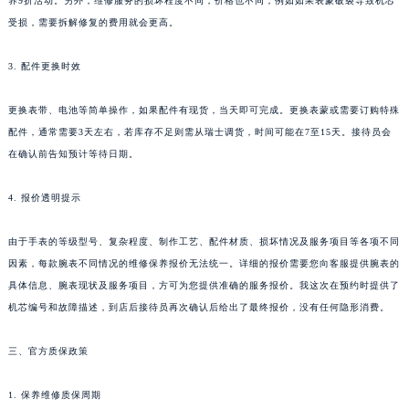
养9折活动。另外，维修服务的损坏程度不同，价格也不同，例如如果表蒙破裂导致机芯
受损，需要拆解修复的费用就会更高。
3. 配件更换时效
更换表带、电池等简单操作，如果配件有现货，当天即可完成。更换表蒙或需要订购特殊
配件，通常需要3天左右，若库存不足则需从瑞士调货，时间可能在7至15天。接待员会
在确认前告知预计等待日期。
4. 报价透明提示
由于手表的等级型号、复杂程度、制作工艺、配件材质、损坏情况及服务项目等各项不同
因素，每款腕表不同情况的维修保养报价无法统一。详细的报价需要您向客服提供腕表的
具体信息、腕表现状及服务项目，方可为您提供准确的服务报价。我这次在预约时提供了
机芯编号和故障描述，到店后接待员再次确认后给出了最终报价，没有任何隐形消费。
三、官方质保政策
1. 保养维修质保周期