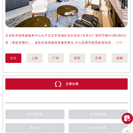
北京欧米茄维修服务中心位于北京市东城区东长安街1号东方广场写字楼W3座6层602
上
室（需提前预约），是欧米茄维修保养服务网点,中心技师均接受标准培训....
详情 >
（
北京
上海
广州
深圳
天津
成都
文章分类
欧米茄保养
欧米茄维修

欧米茄
欧米茄新闻
