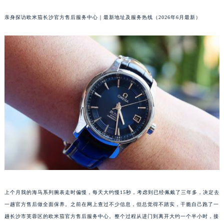
亲身探访欧米茄长沙官方售后服务中心｜最新地址及服务热线（2026年6月最新）
上个月我的海马系列腕表走时偏慢，每天大约慢15秒，考虑到已经佩戴了三年多，决定去
一趟官方售后做全面保养。之前在网上查过不少信息，但总觉得不踏实，干脆自己跑了一
趟长沙市芙蓉区的欧米茄官方售后服务中心。整个过程从进门到离开大约一个半小时，接