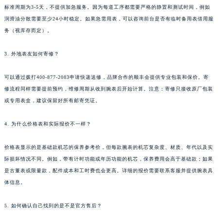
标准周期为3-5天，不提供加急服务。因为每道工序都需要严格的静置和测试时间，例如
润滑油分散需要至少24小时稳定。如果急需用表，可以咨询前台是否有临时备用表借用服
务（视库存而定）。
3. 外地表友如何寄修？
可以通过拨打400-877-2083申请快递送修，品牌合作的顺丰会提供专业包装和保价。寄
修流程同样需要提前预约，维修周期从收到腕表后开始计算。注意：寄修只接收原厂包装
或专用表盒，建议保留好所有邮寄凭证。
4. 为什么价格表和实际报价不一样？
价格表显示的是基础款机芯的保养参考价，但每款腕表的机芯复杂度、材质、年代以及实
际损坏情况不同。例如，带有计时功能或年历功能的机芯，保养费用会高于基础款；如果
是古董表或限量款，配件成本和工时费也会更高。详细的报价需要联系客服并提供腕表具
体信息。
5. 如何确认自己找到的是不是官方售后？