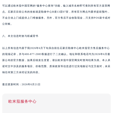
可以通过欧米茄中国官网的“服务中心查询”功能，输入城市名称即可查到所有官方直营网
点。石家庄目前公布的坐标就是勒泰中心B座13层07室，所有官方网点均要求提前预约，
不会主动上门或提供上门维修服务。另外，官方售后不会收取现金，只支持POS刷卡或对
公转账。
八、本文信息时效与权威背书
以上所有信息均基于我2026年6月下旬亲自前往石家庄勒泰中心欧米茄官方售后服务中心
的现场记录，并与400-877-2083客服进行了二次确认。地址和联系电话均为2026年6月最
新公布的官方数据，如果后续发生变更，请以欧米茄中国官网实时查询结果为准。本人承
诺对文中涉及的服务项目、价格范围、质保政策等信息进行过实地验证与交叉核对，未采
纳任何第三方未经证实的内容。
最后更新时间：2026年6月21日
欧米茄服务中心