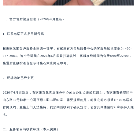
一、官方售后渠道信息（2026年6月更新）
1. 联系电话正式启用新号码
根据欧米茄客户服务全国统一部署，石家庄官方售后服务中心的客服热线已变更为 400-
877-2083。这个号码我在2026年6月底拨打确认过，客服在线时间为每天8:00至22:00，
接通后直接按语音提示转接石家庄网点即可。
2. 现场地址已经变更
2026年6月更新后，石家庄直属售后服务中心的办公地点正式启用为：石家庄市长安区中
山东路39号勒泰中心写字楼B座13层07室。需要提醒的是，前往之前必须通过400电话或
官网预约，直接上门无法接待。我预约后收到了确认短信，包含具体楼层指引和接待人姓
名。
二、服务项目与收费标准（本人实测）