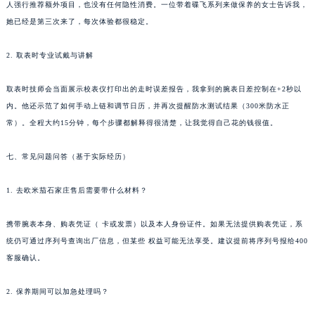
人强行推荐额外项目，也没有任何隐性消费。一位带着碟飞系列来做保养的女士告诉我，
她已经是第三次来了，每次体验都很稳定。
2. 取表时专业试戴与讲解
取表时技师会当面展示校表仪打印出的走时误差报告，我拿到的腕表日差控制在+2秒以
内。他还示范了如何手动上链和调节日历，并再次提醒防水测试结果（300米防水正
常）。全程大约15分钟，每个步骤都解释得很清楚，让我觉得自己花的钱很值。
七、常见问题问答（基于实际经历）
1. 去欧米茄石家庄售后需要带什么材料？
携带腕表本身、购表凭证（ 卡或发票）以及本人身份证件。如果无法提供购表凭证，系
统仍可通过序列号查询出厂信息，但某些 权益可能无法享受。建议提前将序列号报给400
客服确认。
2. 保养期间可以加急处理吗？