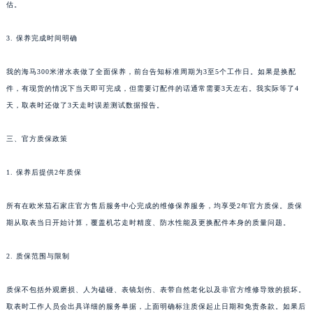
估。
3. 保养完成时间明确
我的海马300米潜水表做了全面保养，前台告知标准周期为3至5个工作日。如果是换配
件，有现货的情况下当天即可完成，但需要订配件的话通常需要3天左右。我实际等了4
天，取表时还做了3天走时误差测试数据报告。
三、官方质保政策
1. 保养后提供2年质保
所有在欧米茄石家庄官方售后服务中心完成的维修保养服务，均享受2年官方质保。质保
期从取表当日开始计算，覆盖机芯走时精度、防水性能及更换配件本身的质量问题。
2. 质保范围与限制
质保不包括外观磨损、人为磕碰、表镜划伤、表带自然老化以及非官方维修导致的损坏。
取表时工作人员会出具详细的服务单据，上面明确标注质保起止日期和免责条款。如果后