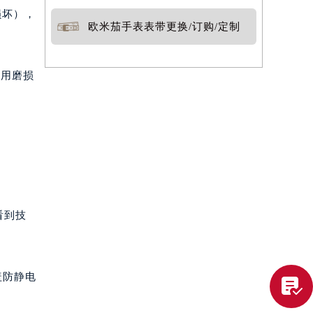
损坏），
欧米茄手表表带更换/订购/定制
使用磨损
。
看到技
盖防静电
