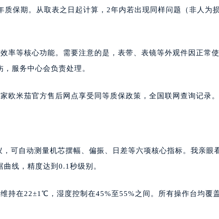
年质保期。从取表之日起计算，2年内若出现同样问题（非人为
链效率等核心功能。需要注意的是，表带、表镜等外观件因正常
伤，服务中心会负责处理。
一家欧米茄官方售后网点享受同等质保政策，全国联网查询记录
校表仪，可自动测量机芯摆幅、偏振、日差等六项核心指标。我亲眼
曲线，精度达到0.1秒级别。
持在22±1℃，湿度控制在45%至55%之间。所有操作台均覆
。