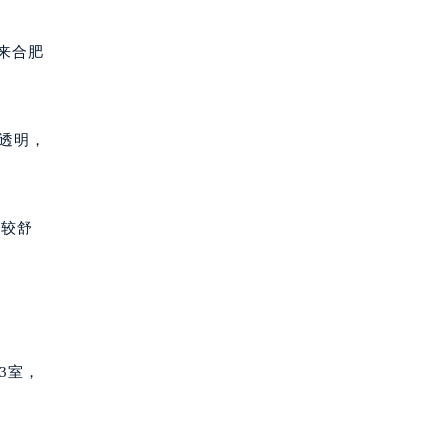
来合肥
元透明，
比较舒
3室，