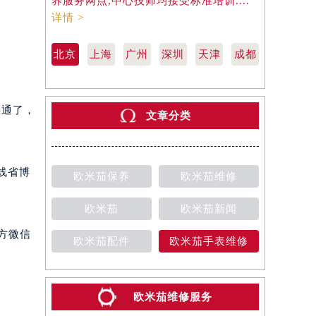
养服务网点,中心技师均接受标准培训....
养服务网点,
详情 >
详情 >
北京
上海
广州
深圳
天津
成都
接通了，
文章分类
线省博
欧米茄保养
欧米茄维修
欧米茄
欧米茄新闻
方微信
欧米茄配件
欧米茄手表维修
欧米茄维修服务