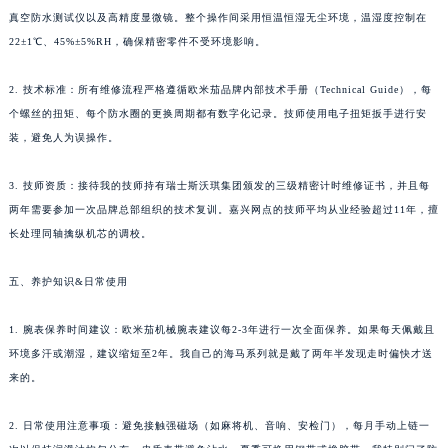
真空防水测试仪以及高精度显微镜。整个操作间采用恒温恒湿无尘环境，温湿度控制在
22±1℃、45%±5%RH，确保精密零件不受环境影响。
2. 技术标准：所有维修流程严格遵循欧米茄品牌内部技术手册（Technical Guide），每
个螺丝的扭矩、每个防水圈的更换周期都有数字化记录。技师使用电子扭矩扳手进行安
装，避免人为误操作。
3. 技师资质：接待我的技师持有瑞士斯沃琪集团颁发的三级精密计时维修证书，并且每
两年需要参加一次品牌总部组织的技术复训。嘉兴网点的技师平均从业经验超过11年，擅
长处理同轴擒纵机芯的调校。
五、养护知识&日常使用
1. 腕表保养时间建议：欧米茄机械腕表建议每2-3年进行一次全面保养。如果每天佩戴且
环境多汗或潮湿，建议缩短至2年。我自己的海马系列就是戴了两年半发现走时偏快才送
来的。
2. 日常使用注意事项：避免接触强磁场（如麻将机、音响、安检门），每月手动上链一