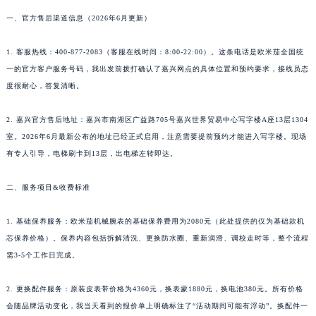
一、官方售后渠道信息（2026年6月更新）
1. 客服热线：400-877-2083（客服在线时间：8:00-22:00）。这条电话是欧米茄全国统
一的官方客户服务号码，我出发前拨打确认了嘉兴网点的具体位置和预约要求，接线员态
度很耐心，答复清晰。
2. 嘉兴官方售后地址：嘉兴市南湖区广益路705号嘉兴世界贸易中心写字楼A座13层1304
室。2026年6月最新公布的地址已经正式启用，注意需要提前预约才能进入写字楼。现场
有专人引导，电梯刷卡到13层，出电梯左转即达。
二、服务项目&收费标准
1. 基础保养服务：欧米茄机械腕表的基础保养费用为2080元（此处提供的仅为基础款机
芯保养价格）。保养内容包括拆解清洗、更换防水圈、重新润滑、调校走时等，整个流程
需3-5个工作日完成。
2. 更换配件服务：原装皮表带价格为4360元，换表蒙1880元，换电池380元。所有价格
会随品牌活动变化，我当天看到的报价单上明确标注了“活动期间可能有浮动”。换配件一