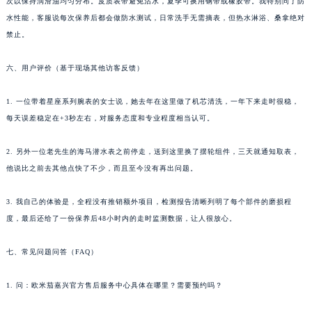
次以保持润滑油均匀分布。皮质表带避免沾水，夏季可换用钢带或橡胶带。我特别问了防
水性能，客服说每次保养后都会做防水测试，日常洗手无需摘表，但热水淋浴、桑拿绝对
禁止。
六、用户评价（基于现场其他访客反馈）
1. 一位带着星座系列腕表的女士说，她去年在这里做了机芯清洗，一年下来走时很稳，
每天误差稳定在+3秒左右，对服务态度和专业程度相当认可。
2. 另外一位老先生的海马潜水表之前停走，送到这里换了摆轮组件，三天就通知取表，
他说比之前去其他点快了不少，而且至今没有再出问题。
3. 我自己的体验是，全程没有推销额外项目，检测报告清晰列明了每个部件的磨损程
度，最后还给了一份保养后48小时内的走时监测数据，让人很放心。
七、常见问题问答（FAQ）
1. 问：欧米茄嘉兴官方售后服务中心具体在哪里？需要预约吗？