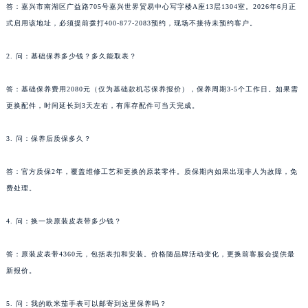
答：嘉兴市南湖区广益路705号嘉兴世界贸易中心写字楼A座13层1304室。2026年6月正
式启用该地址，必须提前拨打400-877-2083预约，现场不接待未预约客户。
2. 问：基础保养多少钱？多久能取表？
答：基础保养费用2080元（仅为基础款机芯保养报价），保养周期3-5个工作日。如果需
更换配件，时间延长到3天左右，有库存配件可当天完成。
3. 问：保养后质保多久？
答：官方质保2年，覆盖维修工艺和更换的原装零件。质保期内如果出现非人为故障，免
费处理。
4. 问：换一块原装皮表带多少钱？
答：原装皮表带4360元，包括表扣和安装。价格随品牌活动变化，更换前客服会提供最
新报价。
5. 问：我的欧米茄手表可以邮寄到这里保养吗？