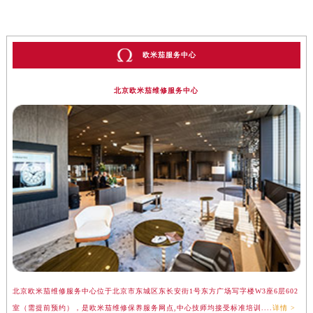
欧米茄服务中心
北京欧米茄维修服务中心
北京欧米茄维修服务中心位于北京市东城区东长安街1号东方广场写字楼W3座6层602
上
室（需提前预约），是欧米茄维修保养服务网点,中心技师均接受标准培训....
详情 >
（