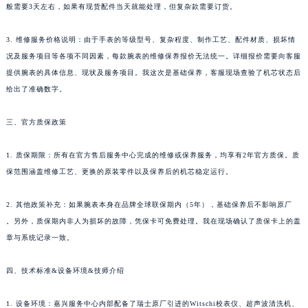
般需要3天左右，如果有现货配件当天就能处理，但复杂款需要订货。
3. 维修服务价格说明：由于手表的等级型号、复杂程度、制作工艺、配件材质、损坏情
况及服务项目等各项不同因素，每款腕表的维修保养报价无法统一。详细报价需要向客服
提供腕表的具体信息、现状及服务项目。我这次是基础保养，客服现场查验了机芯状态后
给出了准确数字。
三、官方质保政策
1. 质保期限：所有在官方售后服务中心完成的维修或保养服务，均享有2年官方质保。质
保范围涵盖维修工艺、更换的原装零件以及保养后的机芯稳定运行。
2. 其他政策补充：如果腕表本身在品牌全球联保期内（5年），基础保养后不影响原厂
。另外，质保期内非人为损坏的故障，凭保卡可免费处理。我在现场确认了质保卡上的盖
章与系统记录一致。
四、技术标准&设备环境&技师介绍
1. 设备环境：嘉兴服务中心内部配备了瑞士原厂引进的Witschi校表仪、超声波清洗机、