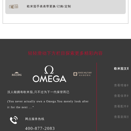
欧米茄手表表带更换/订购/定制
轻轻滑动下方栏目探索更多精彩内容
欧米茄文章
查看维修相
没人能拥有欧米茄,只不过为下一代保管而已
查看保养相
(You never actually own a Omega.You merely look after
查看配件相
it for the next ...”
查看新闻资

网点服务热线
400-877-2083