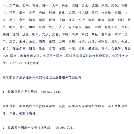
中、葫芦岛、四平、宜春、滁州、大同、舟山、绵阳、天水、德阳、承德、绥化、马鞍
山、三明、滨州、黄冈、赤峰、荆州、通化、鸡西、佳木斯、黑河、连云港、阜阳、吉
安、枣庄、永州、清远、揭阳、梧州、渭南、延安、长治、运城、淮南、莆田、荆门、益
阳、梅州、达州、榆林、威海、九江、济宁、齐齐哈尔、南阳、常德、呼伦贝尔、丹东、
锦州、辽阳、辽源、衢州、安庆、龙岩、宁德、鹰潭、泰安、商丘、驻马店、咸宁、江
门、茂名、玉林、乐山、南充、雅安、宝鸡、柳州、拉萨、丽江、张家界、襄阳、株洲、
遵义、鄂尔多斯、阳泉、昆山、黄石、湘潭、十堰、漳州、攀枝花、香港、台北等，共计
360+网点，均有欧米茄官方售后服务网点，详细信息需拨打欧米茄全国官方售后服务热
线400-877-2083进行咨询。
欧米茄官方热线服务体系架构梳理及业务服务范围区分
1、欧米茄官方零售热线：400-820-9883
服务说明：零售热线仅负责腕表销售、鉴赏、品牌咨询等零售相关服务，不支持售后维
修、保养、检测等项目。
2、欧米茄全国统一专柜咨询热线：400-991-7081