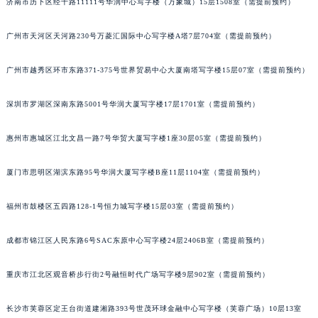
济南市历下区经十路11111号华润中心写字楼（万象城）15层1508室（需提前预约）
广州市天河区天河路230号万菱汇国际中心写字楼A塔7层704室（需提前预约）
广州市越秀区环市东路371-375号世界贸易中心大厦南塔写字楼15层07室（需提前预约）
深圳市罗湖区深南东路5001号华润大厦写字楼17层1701室（需提前预约）
惠州市惠城区江北文昌一路7号华贸大厦写字楼1座30层05室（需提前预约）
厦门市思明区湖滨东路95号华润大厦写字楼B座11层1104室（需提前预约）
福州市鼓楼区五四路128-1号恒力城写字楼15层03室（需提前预约）
成都市锦江区人民东路6号SAC东原中心写字楼24层2406B室（需提前预约）
重庆市江北区观音桥步行街2号融恒时代广场写字楼9层902室（需提前预约）
长沙市芙蓉区定王台街道建湘路393号世茂环球金融中心写字楼（芙蓉广场）10层13室