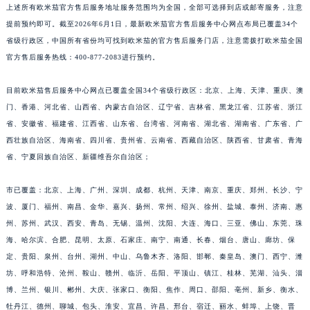
上述所有欧米茄官方售后服务地址服务范围均为全国，全部可选择到店或邮寄服务，注意
提前预约即可。截至2026年6月1日，最新欧米茄官方售后服务中心网点布局已覆盖34个
省级行政区，中国所有省份均可找到欧米茄的官方售后服务门店，注意需拨打欧米茄全国
官方售后服务热线：400-877-2083进行预约。
目前欧米茄售后服务中心网点已覆盖全国34个省级行政区：北京、上海、天津、重庆、澳
门、香港、河北省、山西省、内蒙古自治区、辽宁省、吉林省、黑龙江省、江苏省、浙江
省、安徽省、福建省、江西省、山东省、台湾省、河南省、湖北省、湖南省、广东省、广
西壮族自治区、海南省、四川省、贵州省、云南省、西藏自治区、陕西省、甘肃省、青海
省、宁夏回族自治区、新疆维吾尔自治区；
市已覆盖：北京、上海、广州、深圳、成都、杭州、天津、南京、重庆、郑州、长沙、宁
波、厦门、福州、南昌、金华、嘉兴、扬州、常州、绍兴、徐州、盐城、泰州、济南、惠
州、苏州、武汉、西安、青岛、无锡、温州、沈阳、大连、海口、三亚、佛山、东莞、珠
海、哈尔滨、合肥、昆明、太原、石家庄、南宁、南通、长春、烟台、唐山、廊坊、保
定、贵阳、泉州、台州、湖州、中山、乌鲁木齐、洛阳、邯郸、秦皇岛、澳门、西宁、潍
坊、呼和浩特、沧州、鞍山、赣州、临沂、岳阳、平顶山、镇江、桂林、芜湖、汕头、淄
博、兰州、银川、郴州、大庆、张家口、衡阳、焦作、周口、邵阳、亳州、新乡、衡水、
牡丹江、德州、聊城、包头、淮安、宜昌、许昌、邢台、宿迁、丽水、蚌埠、上饶、晋