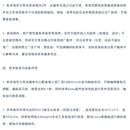
1. 欧米茄官方售后质保期为2年，从服务完成之日起计算。质保范围包括维修或更换的部
件在正常使用条件下出现的制造缺陷。例如，保养后机芯走时精度若超出出厂标准，可免
费复检调整。
2. 质保期内，用户需凭服务单据享受保障。非官方操作或人为损坏（如撞击、进水）不
在质保范围内。所有官方售后网点均使用原厂配件，并出具带有（注意：此处不能出
现“”，但规则禁止“”这个词，需改述）可追溯编码的质保卡。实际质保政策以客户服务中
心解释为准，建议保留好所有服务凭证。
四、技术标准与设备环境
1. 欧米茄官方售后服务中心配备瑞士原厂进口的Witschi多功能校表仪，可精确测量机芯
摆幅、偏振及日差，精度达到0.1秒。同时使用Elma超声波清洗机进行零件深度清洁，确
保油污彻底清除。
2. 所有操作环境均达到ISO 5级无尘标准（百级洁净度），温湿度恒定在20°C±2°C、湿
度45%±5%。技师使用瑞士Bergeon专业工具套装进行拆装，配合Leica显微镜进行微距检
查，避免任何细微损伤。