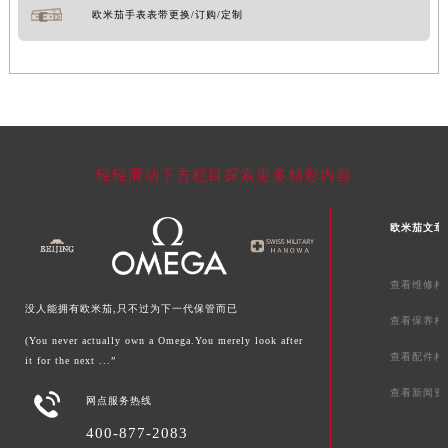
欧米茄手表表带更换/订购/定制
轻轻滑动下方栏目探索更多精彩内容
欧米茄文章
查看维修相
没人能拥有欧米茄,只不过为下一代保管而已
查看保养相
(You never actually own a Omega.You merely look after
查看配件相
it for the next ...”
查看新闻资

网点服务热线
400-877-2083