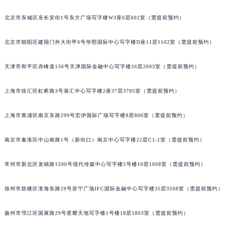
北京市东城区东长安街1号东方广场写字楼W3座6层602室（需提前预约）
北京市朝阳区建国门外大街甲6号华熙国际中心写字楼D座11层1102室（需提前预约）
天津市和平区赤峰道136号天津国际金融中心写字楼26层2603室（需提前预约）
上海市徐汇区虹桥路3号港汇中心写字楼2座37层3705室（需提前预约）
上海市黄浦区南京东路299号宏伊国际广场写字楼8层806室（需提前预约）
南京市秦淮区中山南路1号（新街口）南京中心写字楼22层C1-1室（需提前预约）
常州市新北区龙锦路1590号现代传媒中心写字楼5号楼10层1008室（需提前预约）
徐州市鼓楼区淮海东路29号苏宁广场IFC国际金融中心写字楼35层3508室（需提前预约）
扬州市邗江区国展路29号星耀天地写字楼1号楼18层1803室（需提前预约）