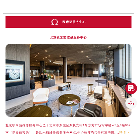
欧米茄服务中心
北京欧米茄维修服务中心


北京欧米茄维修服务中心位于北京市东城区东长安街1号东方广场写字楼W3座6层602
上
室（需提前预约），是欧米茄维修保养服务网点,中心技师均接受标准培训....
详情 >
（