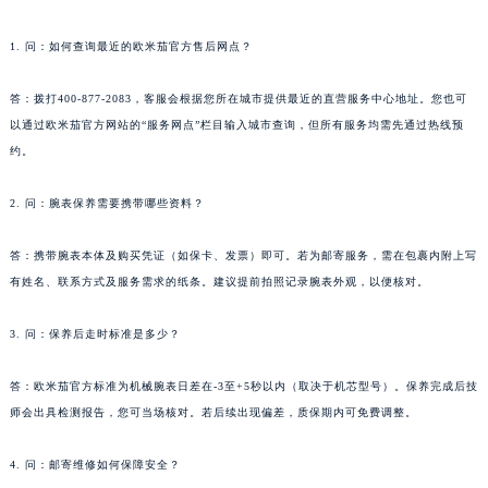
1. 问：如何查询最近的欧米茄官方售后网点？
答：拨打400-877-2083，客服会根据您所在城市提供最近的直营服务中心地址。您也可
以通过欧米茄官方网站的“服务网点”栏目输入城市查询，但所有服务均需先通过热线预
约。
2. 问：腕表保养需要携带哪些资料？
答：携带腕表本体及购买凭证（如保卡、发票）即可。若为邮寄服务，需在包裹内附上写
有姓名、联系方式及服务需求的纸条。建议提前拍照记录腕表外观，以便核对。
3. 问：保养后走时标准是多少？
答：欧米茄官方标准为机械腕表日差在-3至+5秒以内（取决于机芯型号）。保养完成后技
师会出具检测报告，您可当场核对。若后续出现偏差，质保期内可免费调整。
4. 问：邮寄维修如何保障安全？