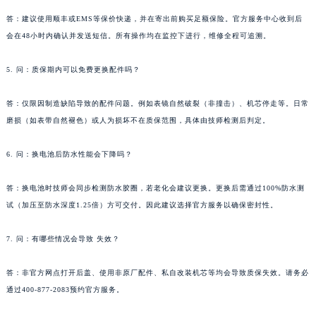
答：建议使用顺丰或EMS等保价快递，并在寄出前购买足额保险。官方服务中心收到后
会在48小时内确认并发送短信。所有操作均在监控下进行，维修全程可追溯。
5. 问：质保期内可以免费更换配件吗？
答：仅限因制造缺陷导致的配件问题。例如表镜自然破裂（非撞击）、机芯停走等。日常
磨损（如表带自然褪色）或人为损坏不在质保范围，具体由技师检测后判定。
6. 问：换电池后防水性能会下降吗？
答：换电池时技师会同步检测防水胶圈，若老化会建议更换。更换后需通过100%防水测
试（加压至防水深度1.25倍）方可交付。因此建议选择官方服务以确保密封性。
7. 问：有哪些情况会导致 失效？
答：非官方网点打开后盖、使用非原厂配件、私自改装机芯等均会导致质保失效。请务必
通过400-877-2083预约官方服务。