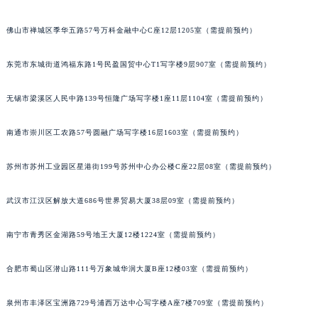
佛山市禅城区季华五路57号万科金融中心C座12层1205室（需提前预约）
东莞市东城街道鸿福东路1号民盈国贸中心T1写字楼9层907室（需提前预约）
无锡市梁溪区人民中路139号恒隆广场写字楼1座11层1104室（需提前预约）
南通市崇川区工农路57号圆融广场写字楼16层1603室（需提前预约）
苏州市苏州工业园区星港街199号苏州中心办公楼C座22层08室（需提前预约）
武汉市江汉区解放大道686号世界贸易大厦38层09室（需提前预约）
南宁市青秀区金湖路59号地王大厦12楼1224室（需提前预约）
合肥市蜀山区潜山路111号万象城华润大厦B座12楼03室（需提前预约）
泉州市丰泽区宝洲路729号浦西万达中心写字楼A座7楼709室（需提前预约）