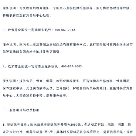
服务说明：可受理售后维修服务，专柜虽不直接提供维修服务，但可协助办理送修对接，
将腕表转交至官方售后中心处理。
3、欧米茄全国统一商场服务热线：400-967-2013
服务说明：国内各大主流商圈及高端商场均设有服务网点，拨打该热线可查询全国各城市
就近商场服务网点精准地址及到店指引。
4、欧米茄全国统一官方售后服务热线：400-877-2083
服务说明：提供售后、维修、保养、检测全流程服务，可咨询腕表维修价格、维修周期、
保养注意事项，受理腕表故障反馈、送修预约，解答售后相关各类疑问，直接对接官方售
后中心，无需通过专柜中转，提升服务效率。
二、服务项目与收费标准
1. 基础保养服务：欧米茄腕表基础保养费用为2080元，包含机芯拆卸、清洗、润滑、组
装及走时校准。保养完成需3至5天，具体时长视机芯复杂程度而定。需要提示的是：提供