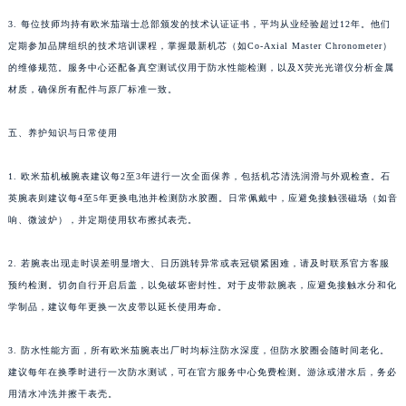
3. 每位技师均持有欧米茄瑞士总部颁发的技术认证证书，平均从业经验超过12年。他们
定期参加品牌组织的技术培训课程，掌握最新机芯（如Co-Axial Master Chronometer）
的维修规范。服务中心还配备真空测试仪用于防水性能检测，以及X荧光光谱仪分析金属
材质，确保所有配件与原厂标准一致。
五、养护知识与日常使用
1. 欧米茄机械腕表建议每2至3年进行一次全面保养，包括机芯清洗润滑与外观检查。石
英腕表则建议每4至5年更换电池并检测防水胶圈。日常佩戴中，应避免接触强磁场（如音
响、微波炉），并定期使用软布擦拭表壳。
2. 若腕表出现走时误差明显增大、日历跳转异常或表冠锁紧困难，请及时联系官方客服
预约检测。切勿自行开启后盖，以免破坏密封性。对于皮带款腕表，应避免接触水分和化
学制品，建议每年更换一次皮带以延长使用寿命。
3. 防水性能方面，所有欧米茄腕表出厂时均标注防水深度，但防水胶圈会随时间老化。
建议每年在换季时进行一次防水测试，可在官方服务中心免费检测。游泳或潜水后，务必
用清水冲洗并擦干表壳。