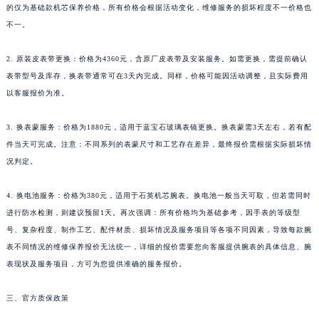
的仅为基础款机芯保养价格，所有价格会根据活动变化，维修服务的损坏程度不一价格也
不一。
2. 原装皮表带更换：价格为4360元，含原厂皮表带及安装服务。如需更换，需提前确认
表带型号及库存，换表带通常可在3天内完成。同样，价格可能因活动调整，且实际费用
以客服报价为准。
3. 换表蒙服务：价格为1880元，适用于蓝宝石玻璃表镜更换。换表蒙需3天左右，若有配
件当天可完成。注意：不同系列的表蒙尺寸和工艺存在差异，最终报价需根据实际损坏情
况判定。
4. 换电池服务：价格为380元，适用于石英机芯腕表。换电池一般当天可取，但若需同时
进行防水检测，则建议预留1天。再次强调：所有价格均为基础参考，因手表的等级型
号、复杂程度、制作工艺、配件材质、损坏情况及服务项目等各项不同因素，导致每款腕
表不同情况的维修保养报价无法统一，详细的报价需要您向客服提供腕表的具体信息、腕
表现状及服务项目，方可为您提供准确的服务报价。
三、官方质保政策