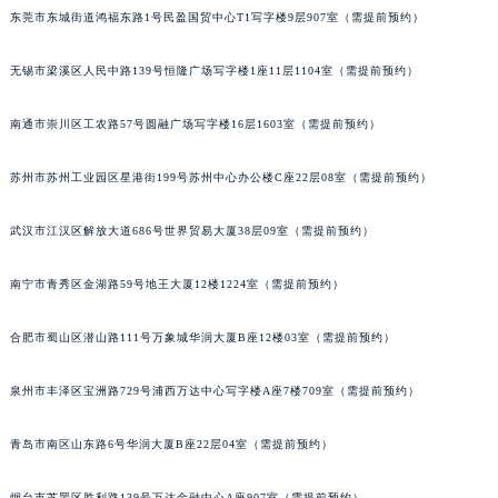
东莞市东城街道鸿福东路1号民盈国贸中心T1写字楼9层907室（需提前预约）
无锡市梁溪区人民中路139号恒隆广场写字楼1座11层1104室（需提前预约）
南通市崇川区工农路57号圆融广场写字楼16层1603室（需提前预约）
苏州市苏州工业园区星港街199号苏州中心办公楼C座22层08室（需提前预约）
武汉市江汉区解放大道686号世界贸易大厦38层09室（需提前预约）
南宁市青秀区金湖路59号地王大厦12楼1224室（需提前预约）
合肥市蜀山区潜山路111号万象城华润大厦B座12楼03室（需提前预约）
泉州市丰泽区宝洲路729号浦西万达中心写字楼A座7楼709室（需提前预约）
青岛市南区山东路6号华润大厦B座22层04室（需提前预约）
烟台市芝罘区胜利路139号万达金融中心A座907室（需提前预约）