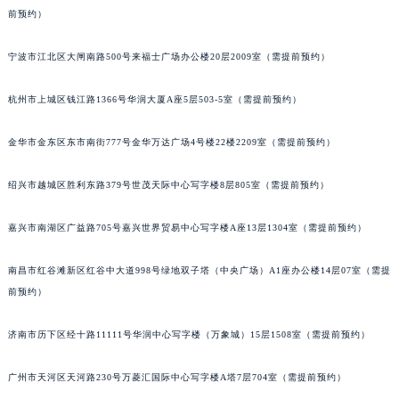
前预约）
宁波市江北区大闸南路500号来福士广场办公楼20层2009室（需提前预约）
杭州市上城区钱江路1366号华润大厦A座5层503-5室（需提前预约）
金华市金东区东市南街777号金华万达广场4号楼22楼2209室（需提前预约）
绍兴市越城区胜利东路379号世茂天际中心写字楼8层805室（需提前预约）
嘉兴市南湖区广益路705号嘉兴世界贸易中心写字楼A座13层1304室（需提前预约）
南昌市红谷滩新区红谷中大道998号绿地双子塔（中央广场）A1座办公楼14层07室（需提
前预约）
济南市历下区经十路11111号华润中心写字楼（万象城）15层1508室（需提前预约）
广州市天河区天河路230号万菱汇国际中心写字楼A塔7层704室（需提前预约）