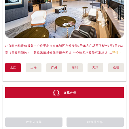
北京欧米茄维修服务中心位于北京市东城区东长安街1号东方广场写字楼W3座6层602
上
室（需提前预约），是欧米茄维修保养服务网点,中心技师均接受标准培训....
详情 >
（
北京
上海
广州
深圳
天津
成都
文章分类
欧米茄保养
欧米茄维修