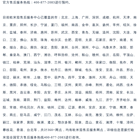
官方售后服务热线：400-877-2083进行预约。
目前欧米茄售后服务中心已覆盖的市：北京、上海、广州、深圳、成都、杭州、天津、南
京、重庆、郑州、长沙、宁波、厦门、福州、南昌、金华、嘉兴、扬州、常州、绍兴、徐
州、盐城、泰州、济南、惠州、苏州、武汉、西安、青岛、无锡、温州、沈阳、大连、海
口、三亚、佛山、东莞、珠海、哈尔滨、合肥、昆明、太原、石家庄、南宁、南通、长
春、烟台、唐山、廊坊、保定、贵阳、泉州、台州、湖州、中山、乌鲁木齐、洛阳、邯
郸、秦皇岛、澳门、西宁、潍坊、呼和浩特、沧州、鞍山、赣州、临沂、岳阳、平顶山、
镇江、桂林、芜湖、汕头、淄博、兰州、银川、郴州、大庆、张家口、衡阳、焦作、周
口、邵阳、亳州、新乡、衡水、牡丹江、德州、聊城、包头、淮安、宜昌、许昌、邢台、
宿迁、丽水、蚌埠、上饶、晋中、葫芦岛、四平、宜春、滁州、大同、舟山、绵阳、天
水、德阳、承德、绥化、马鞍山、三明、滨州、黄冈、赤峰、荆州、通化、鸡西、佳木
斯、黑河、连云港、阜阳、吉安、枣庄、永州、清远、揭阳、梧州、渭南、延安、长治、
运城、淮南、莆田、荆门、益阳、梅州、达州、榆林、威海、九江、济宁、齐齐哈尔、南
阳、常德、呼伦贝尔、丹东、锦州、辽阳、辽源、衢州、安庆、龙岩、宁德、鹰潭、泰
安、商丘、驻马店、咸宁、江门、茂名、玉林、乐山、南充、雅安、宝鸡、柳州、拉萨、
丽江、张家界、襄阳、株洲、遵义、鄂尔多斯、阳泉、昆山、黄石、湘潭、十堰、漳州、
攀枝花、香港、台北等，共计360+网点，均有欧米茄售后服务网点，详细信息需拨打欧
米茄全国官方售后服务热线400-877-2083进行咨询。