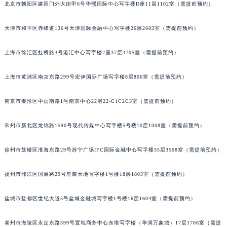
北京市朝阳区建国门外大街甲6号华熙国际中心写字楼D座11层1102室（需提前预约）
天津市和平区赤峰道136号天津国际金融中心写字楼26层2603室（需提前预约）
上海市徐汇区虹桥路3号港汇中心写字楼2座37层3705室（需提前预约）
上海市黄浦区南京东路299号宏伊国际广场写字楼8层806室（需提前预约）
南京市秦淮区中山南路1号南京中心22层22-C1C2C3室（需提前预约）
常州市新北区龙锦路1590号现代传媒中心写字楼5号楼10层1008室（需提前预约）
徐州市鼓楼区淮海东路29号苏宁广场IFC国际金融中心写字楼35层3508室（需提前预约）
扬州市邗江区国展路29号星耀天地写字楼1号楼18层1803室（需提前预约）
盐城市盐都区世纪大道5号盐城金融城写字楼1号楼16层1604室（需提前预约）
泰州市海陵区永定东路399号置地商务中心东塔写字楼（华润万象城）17层1706室（需提