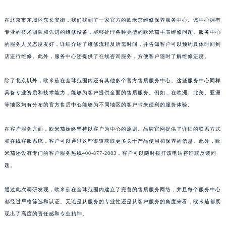
在北京市东城区东长安街，我们找到了一家官方的欧米茄维修保养服务中心。该中心拥有
专业的技术团队和先进的维修设备，能够处理各种类型的欧米茄手表维修问题。服务中心
的服务人员态度友好，详细介绍了维修流程及所需时间，并告知客户可以预约具体时间到
店进行维修。此外，服务中心还提供了在线咨询服务，方便客户随时了解维修进度。
除了北京以外，欧米茄在全球范围内还有其他多个官方售后服务中心。这些服务中心同样
具备专业资质和技术能力，能够为客户提供全面的售后服务。例如，在欧洲、北美、亚洲
等地区均有分布的官方售后中心能够为不同地区的客户带来便利的服务体验。
在客户服务方面，欧米茄始终坚持以客户为中心的原则。品牌官网提供了详细的联系方式
和在线客服系统，客户可以通过这些渠道获取更多关于产品使用和保养的信息。此外，欧
米茄还设有专门的客户服务热线400-877-2083，客户可以随时拨打该电话咨询或反馈问
题。
通过此次调研发现，欧米茄在全球范围内建立了完善的售后服务网络，并且每个服务中心
都经过严格筛选和认证。无论是从服务的专业性还是从客户服务的角度来看，欧米茄都展
现出了高度的责任感和专业精神。