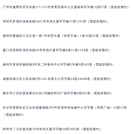
广州市越秀区环市东路371-375号世界贸易中心大厦南塔写字楼15层07室（需提前预约）
深圳市罗湖区深南东路5001号华润大厦写字楼17层1701室（需提前预约）
惠州市惠城区江北文昌一路7号华贸大厦（华贸天地）1座30层05室（需提前预约）
厦门市思明区湖滨东路95号华润大厦写字楼B座11层1104室（需提前预约）
福州市晋安区横屿路9号东二环泰禾中心写字楼2号楼5层509室（需提前预约）
成都市锦江区人民东路6号SAC东原中心写字楼24层2406B室（需提前预约）
重庆市江北区观音桥步行街2号融恒时代广场写字楼9层902室（需提前预约）
长沙市芙蓉区定王台街道建湘路393号世茂环球金融中心写字楼（芙蓉广场）10层13室
（需提前预约）
郑州市二七区铭功路10号华润大厦写字楼29层2905室（需提前预约）