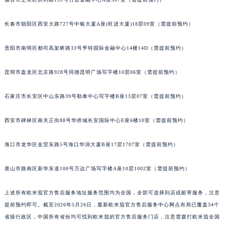
长春市朝阳区西安大路727号中银大厦A座(旺进大厦)18层09室（需提前预约）
贵阳市南明区都司高架桥路33号亨特国际金融中心14楼14D（需提前预约）
昆明市盘龙区北京路928号同德昆明广场写字楼10层06室（需提前预约）
石家庄市长安区中山东路39号勒泰中心写字楼B座13层07室（需提前预约）
西安市碑林区南关正街88号华侨城长安国际中心E座6楼10室（需提前预约）
海口市龙华区金贸东路5号海口华润大厦B座17层1707室（需提前预约）
唐山市路南区新华东道100号万达广场写字楼A座10层1002室（需提前预约）
上述所有欧米茄官方售后服务地址服务范围均为全国，全部可选择到店或邮寄服务，注意
提前预约即可。截至2026年5月26日，最新欧米茄官方售后服务中心网点布局已覆盖34个
省级行政区，中国所有省份均可找到欧米茄的官方售后服务门店，注意需拨打欧米茄全国