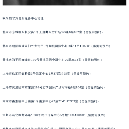
欧米茄官方售后服务中心地址：
北京市东城区东长安街1号王府井东方广场W3座6层602室（需提前预约）
北京市朝阳区建国门外大街甲6号华熙国际中心D座11层1102室（需提前预约）
天津市和平区赤峰道136号天津国际金融中心26层2603室（需提前预约）
上海市徐汇区虹桥路3号港汇中心2座37层3705室（需提前预约）
上海市黄浦区南京东路299号宏伊国际广场写字楼8层806室（需提前预约）
南京市秦淮区中山南路1号南京中心22层22-C1C2C3室（需提前预约）
常州市新北区龙锦路1590号现代传媒中心5号楼10层1008室（需提前预约）
徐州市鼓楼区淮海东路29号苏宁广场IFC国际金融中心35层3508室（需提前预约）