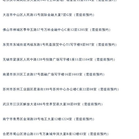
大连市中山区人民路15号国际金融大厦7层G室（需提前预约）
佛山市禅城区季华五路57号万科金融中心C座12层1205室（需提前预约）
东莞市东城街道鸿福东路1号民盈国贸中心T1写字楼9层907室（需提前预约）
无锡市梁溪区人民中路139号恒隆广场写字楼1座11层1104室（需提前预约）
南通市崇川区工农路57号圆融广场写字楼16层1603室（需提前预约）
苏州市苏州工业园区星港街199号苏州中心办公楼C座22层08室（需提前预约）
武汉市江汉区解放大道686号世界贸易大厦38层09室（需提前预约）
南宁市青秀区金湖路59号地王大厦12楼1224室（需提前预约）
合肥市蜀山区潜山路111号万象城华润大厦B座12楼03室（需提前预约）