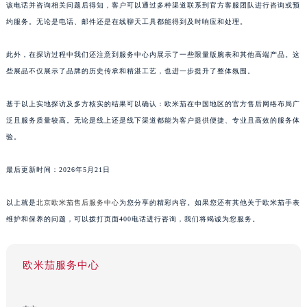
该电话并咨询相关问题后得知，客户可以通过多种渠道联系到官方客服团队进行咨询或预
约服务。无论是电话、邮件还是在线聊天工具都能得到及时响应和处理。
此外，在探访过程中我们还注意到服务中心内展示了一些限量版腕表和其他高端产品。这
些展品不仅展示了品牌的历史传承和精湛工艺，也进一步提升了整体氛围。
基于以上实地探访及多方核实的结果可以确认：欧米茄在中国地区的官方售后网络布局广
泛且服务质量较高。无论是线上还是线下渠道都能为客户提供便捷、专业且高效的服务体
验。
最后更新时间：2026年5月21日
以上就是
北京欧米茄售后服务中心
为您分享的精彩内容。如果您还有其他关于欧米茄手表
维护和保养的问题，可以拨打页面400电话进行咨询，我们将竭诚为您服务。
欧米茄服务中心