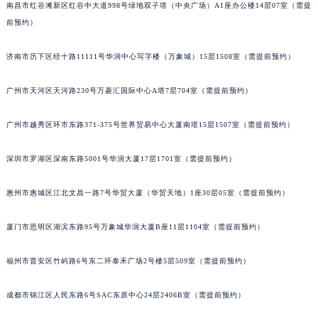
南昌市红谷滩新区红谷中大道998号绿地双子塔（中央广场）A1座办公楼14层07室（需提
前预约）
济南市历下区经十路11111号华润中心写字楼（万象城）15层1508室（需提前预约）
广州市天河区天河路230号万菱汇国际中心A塔7层704室（需提前预约）
广州市越秀区环市东路371-375号世界贸易中心大厦南塔15层1507室（需提前预约）
深圳市罗湖区深南东路5001号华润大厦17层1701室（需提前预约）
惠州市惠城区江北文昌一路7号华贸大厦（华贸天地）1座30层05室（需提前预约）
厦门市思明区湖滨东路95号万象城华润大厦B座11层1104室（需提前预约）
福州市晋安区竹屿路6号东二环泰禾广场2号楼5层509室（需提前预约）
成都市锦江区人民东路6号SAC东原中心24层2406B室（需提前预约）