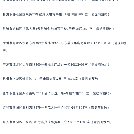
扬州市邗江区国展路29号星耀天地写字楼1号楼18层1803室（需提前预约）
盐城市盐都区世纪大道5号盐城金融城写字楼1号楼16层1604室（需提前预约）
泰州市海陵区永定东路399号置地商务中心东塔（华润万象城）17层1706室（需提前预
约）
宁波市江北区大闸南路500号来福士广场办公楼20层2009室（需提前预约）
杭州市上城区钱江路1366号华润大厦A座5层503-5室（需提前预约）
金华市金东区东市南街777号金华万达广场4号楼22楼2209室（需提前预约）
绍兴市越城区胜利东路379号世茂天际中心写字楼8层805室（需提前预约）
嘉兴市南湖区广益路705号嘉兴世界贸易中心A座13层1304室（需提前预约）