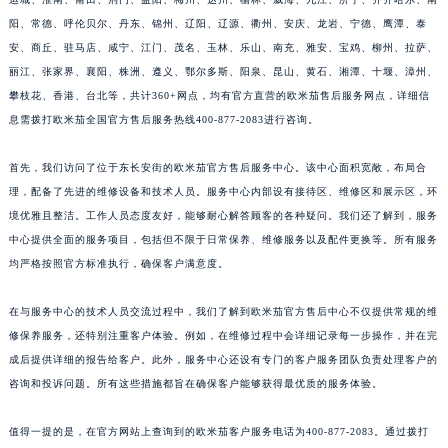
阳、常德、呼伦贝尔、丹东、锦州、辽阳、辽源、衢州、安庆、龙岩、宁德、鹰潭、泰
安、商丘、驻马店、咸宁、江门、茂名、玉林、乐山、南充、雅安、宝鸡、柳州、拉萨、
丽江、张家界、襄阳、株洲、遵义、鄂尔多斯、阳泉、昆山、黄石、湘潭、十堰、漳州、
攀枝花、香港、台北等，共计360+网点，均有官方直营的欧米茄售后服务网点，详细信
息需拨打欧米茄全国官方售后服务热线400-877-2083进行咨询。
首先，我们访问了位于东长安街的欧米茄官方售后服务中心。该中心面积宽敞，布局合
理，配备了先进的维修设备和技术人员。服务中心内部设有接待区、维修区和展示区，环
境优雅且整洁。工作人员态度友好，能够耐心解答顾客的各种疑问。我们还了解到，服务
中心提供全面的服务项目，包括但不限于日常保养、维修服务以及配件更换等。所有服务
均严格按照官方标准执行，确保客户满意度。
在与服务中心的技术人员交流过程中，我们了解到欧米茄官方售后中心不仅提供常规的维
修保养服务，还特别注重客户体验。例如，在维修过程中会详细记录每一步操作，并在完
成后提供详细的报告给客户。此外，服务中心还设有专门的客户服务团队负责处理客户的
咨询和投诉问题。所有这些措施都旨在确保客户能够获得最优质的服务体验。
值得一提的是，在官方网站上查询到的欧米茄客户服务电话为400-877-2083。通过拨打