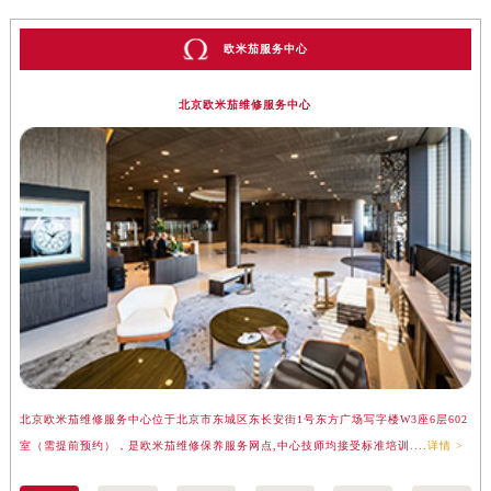
欧米茄服务中心
北京欧米茄维修服务中心
北京欧米茄维修服务中心位于北京市东城区东长安街1号东方广场写字楼W3座6层602
上
室（需提前预约），是欧米茄维修保养服务网点,中心技师均接受标准培训....
详情 >
（