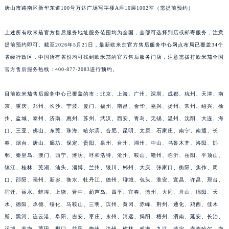
唐山市路南区新华东道100号万达广场写字楼A座10层1002室（需提前预约）
上述所有欧米茄官方售后服务地址服务范围均为全国，全部可选择到店或邮寄服务，注意
提前预约即可。截至2026年5月21日，最新欧米茄官方售后服务中心网点布局已覆盖34个
省级行政区，中国所有省份均可找到欧米茄的官方售后服务门店，注意需拨打欧米茄全国
官方售后服务热线：400-877-2083进行预约。
目前欧米茄售后服务中心已覆盖的市：北京、上海、广州、深圳、成都、杭州、天津、南
京、重庆、郑州、长沙、宁波、厦门、福州、南昌、金华、嘉兴、扬州、常州、绍兴、徐
州、盐城、泰州、济南、惠州、苏州、武汉、西安、青岛、无锡、温州、沈阳、大连、海
口、三亚、佛山、东莞、珠海、哈尔滨、合肥、昆明、太原、石家庄、南宁、南通、长
春、烟台、唐山、廊坊、保定、贵阳、泉州、台州、湖州、中山、乌鲁木齐、洛阳、邯
郸、秦皇岛、澳门、西宁、潍坊、呼和浩特、沧州、鞍山、赣州、临沂、岳阳、平顶山、
镇江、桂林、芜湖、汕头、淄博、兰州、银川、郴州、大庆、张家口、衡阳、焦作、周
口、邵阳、亳州、新乡、衡水、牡丹江、德州、聊城、包头、淮安、宜昌、许昌、邢台、
宿迁、丽水、蚌埠、上饶、晋中、葫芦岛、四平、宜春、滁州、大同、舟山、绵阳、天
水、德阳、承德、绥化、马鞍山、三明、滨州、黄冈、赤峰、荆州、通化、鸡西、佳木
斯、黑河、连云港、阜阳、吉安、枣庄、永州、清远、揭阳、梧州、渭南、延安、长治、
运城、淮南、莆田、荆门、益阳、梅州、达州、榆林、威海、九江、济宁、齐齐哈尔、南