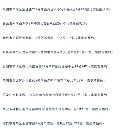
泉州市丰泽区宝洲路729号浦西万达中心写字楼A座7楼709室（需提前预约）
青岛市南区山东路6号华润大厦B座22层04室（需提前预约）
烟台市芝罘区胜利路139号万达金融中心A座907室（需提前预约）
长春市朝阳区西安大路727号中银大厦A座(旺进大厦)18层09室（需提前预约）
贵阳市南明区都司高架桥路33号亨特国际金融中心14楼14D（需提前预约）
昆明市盘龙区北京路928号同德昆明广场写字楼10层06室（需提前预约）
石家庄市长安区中山东路39号勒泰中心写字楼B座13层07室（需提前预约）
西安市碑林区南关正街88号华侨城长安国际中心E座6楼10室（需提前预约）
海口市龙华区金贸东路5号海口华润大厦B座17层1707室（需提前预约）