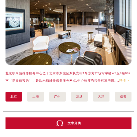
北京欧米茄维修服务中心位于北京市东城区东长安街1号东方广场写字楼W3座6层602
上
室（需提前预约），是欧米茄维修保养服务网点,中心技师均接受标准培训....
详情 >
（
北京
上海
广州
深圳
天津
成都
文章分类