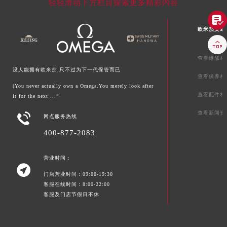
轻轻滑动下方栏目探索更多精彩内容

欧米茄文章

查看维修相
没人能拥有欧米茄,只不过为下一代保管而已
查看保养相
(You never actually own a Omega.You merely look after
查看配件相
it for the next ...”
查看新闻资

网点服务热线
400-877-2083
营业时间：

门店营业时间：09:00-19:30
客服在线时间：8:00-22:00
客服及门店节假日不休