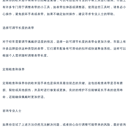
如果你的欧米茄手表表带仍然略显紧绷，可以考虑使用专业的手表工具进行微调。市面上
有许多专门用于调整表带的小工具，如表带拉伸器或调整器。使用这些工具时，请务必小
心操作，避免损坏手表或表带。如果不确定如何操作，建议寻求专业人士的帮助。
选择可调节长度的表带
对于经常需要调节佩戴舒适度的情况，选择一款可调节长度的表带会更加方便。市面上有
许多品牌提供这种类型的表带，它们通常配备有可滑动的扣环或快速释放系统。这样可以
根据个人需求随时调整表带长度。
定期检查和保养
定期检查和保养你的欧米茄手表也是保持其最佳状态的关键。这包括检查表带是否有磨
损、裂纹或其他损伤，并及时进行修复或更换。良好的维护不仅能够延长手表的使用寿
命，还能确保佩戴时更加舒适。
咨询专业人士
如果你尝试了上述方法仍然无法解决问题，或者担心自行调整可能带来的风险，最好咨询