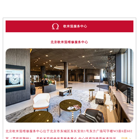
欧米茄服务中心
北京欧米茄维修服务中心
北京欧米茄维修服务中心位于北京市东城区东长安街1号东方广场写字楼W3座6层602
上
室（需提前预约），是欧米茄维修保养服务网点,中心技师均接受标准培训....
详情 >
（