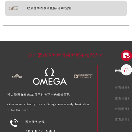
欧米茄手表表带更换/订购/定制

轻轻滑动下方栏目探索更多精彩内容

欧米茄文章
查看维修相
没人能拥有欧米茄,只不过为下一代保管而已
查看保养相
(You never actually own a Omega.You merely look after
查看配件相
it for the next ...”
查看新闻资

网点服务热线
400-877-2083