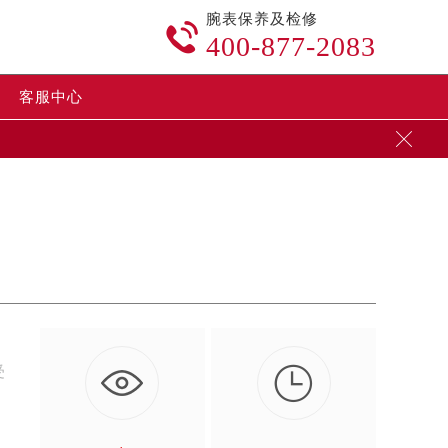
腕表保养及检修

400-877-2083
客服中心


受