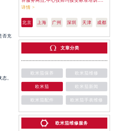
养服务网点,中心技师均接受标准培训....
养服务网点,
详情 >
详情 >
北京
上海
广州
深圳
天津
成都
是否充
文章分类
欧米茄保养
欧米茄维修
状态。
欧米茄
欧米茄新闻
欧米茄配件
欧米茄手表维修
欧米茄维修服务