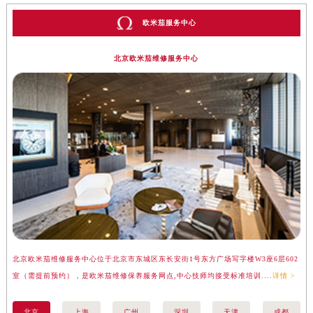
欧米茄服务中心
北京欧米茄维修服务中心
北京欧米茄维修服务中心位于北京市东城区东长安街1号东方广场写字楼W3座6层602
上
室（需提前预约），是欧米茄维修保养服务网点,中心技师均接受标准培训....
详情 >
（
北京
上海
广州
深圳
天津
成都