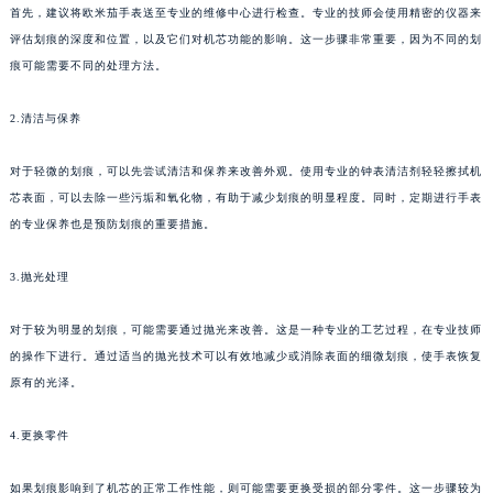
首先，建议将欧米茄手表送至专业的维修中心进行检查。专业的技师会使用精密的仪器来
评估划痕的深度和位置，以及它们对机芯功能的影响。这一步骤非常重要，因为不同的划
痕可能需要不同的处理方法。
2.清洁与保养
对于轻微的划痕，可以先尝试清洁和保养来改善外观。使用专业的钟表清洁剂轻轻擦拭机
芯表面，可以去除一些污垢和氧化物，有助于减少划痕的明显程度。同时，定期进行手表
的专业保养也是预防划痕的重要措施。
3.抛光处理
对于较为明显的划痕，可能需要通过抛光来改善。这是一种专业的工艺过程，在专业技师
的操作下进行。通过适当的抛光技术可以有效地减少或消除表面的细微划痕，使手表恢复
原有的光泽。
4.更换零件
如果划痕影响到了机芯的正常工作性能，则可能需要更换受损的部分零件。这一步骤较为