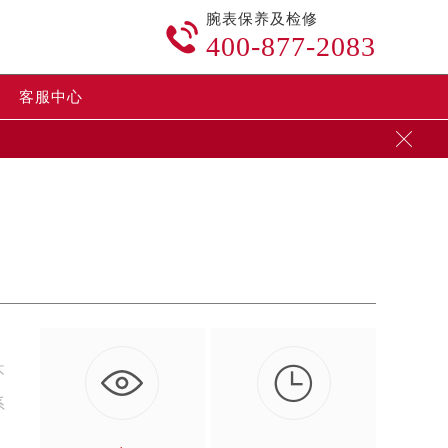
腕表保养及检修

400-877-2083
客服中心


不
系