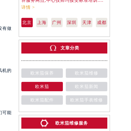
养服务网点,中心技师均接受标准培训....
养服务网点,
详情 >
详情 >
北京
上海
广州
深圳
天津
成都
没有做
文章分类
风机的
欧米茄保养
欧米茄维修
欧米茄
欧米茄新闻
欧米茄配件
欧米茄手表维修
们可能
欧米茄维修服务