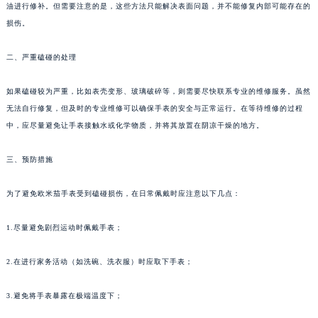
油进行修补。但需要注意的是，这些方法只能解决表面问题，并不能修复内部可能存在的
损伤。
二、严重磕碰的处理
如果磕碰较为严重，比如表壳变形、玻璃破碎等，则需要尽快联系专业的维修服务。虽然
无法自行修复，但及时的专业维修可以确保手表的安全与正常运行。在等待维修的过程
中，应尽量避免让手表接触水或化学物质，并将其放置在阴凉干燥的地方。
三、预防措施
为了避免欧米茄手表受到磕碰损伤，在日常佩戴时应注意以下几点：
1.尽量避免剧烈运动时佩戴手表；
2.在进行家务活动（如洗碗、洗衣服）时应取下手表；
3.避免将手表暴露在极端温度下；