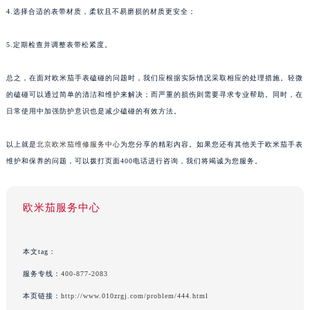
4.选择合适的表带材质，柔软且不易磨损的材质更安全；
5.定期检查并调整表带松紧度。
总之，在面对欧米茄手表磕碰的问题时，我们应根据实际情况采取相应的处理措施。轻微
的磕碰可以通过简单的清洁和维护来解决；而严重的损伤则需要寻求专业帮助。同时，在
日常使用中加强防护意识也是减少磕碰的有效方法。
以上就是
北京欧米茄维修服务中心
为您分享的精彩内容。如果您还有其他关于欧米茄手表
维护和保养的问题，可以拨打页面400电话进行咨询，我们将竭诚为您服务。
欧米茄服务中心
本文tag：
服务专线：
400-877-2083
本页链接：
http://www.010zrgj.com/problem/444.html