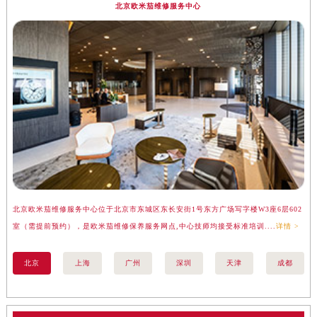
北京欧米茄维修服务中心
北京欧米茄维修服务中心位于北京市东城区东长安街1号东方广场写字楼W3座6层602
上
室（需提前预约），是欧米茄维修保养服务网点,中心技师均接受标准培训....
详情 >
（
北京
上海
广州
深圳
天津
成都