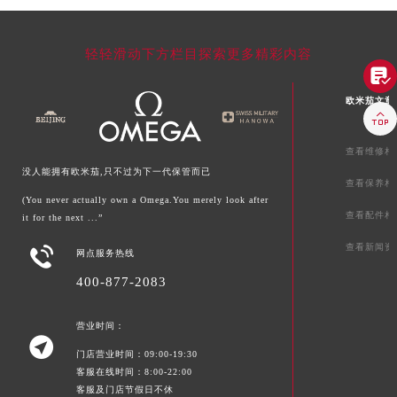
轻轻滑动下方栏目探索更多精彩内容

欧米茄文章

查看维修相
没人能拥有欧米茄,只不过为下一代保管而已
查看保养相
(You never actually own a Omega.You merely look after
查看配件相
it for the next ...”
查看新闻资

网点服务热线
400-877-2083
营业时间：

门店营业时间：09:00-19:30
客服在线时间：8:00-22:00
客服及门店节假日不休