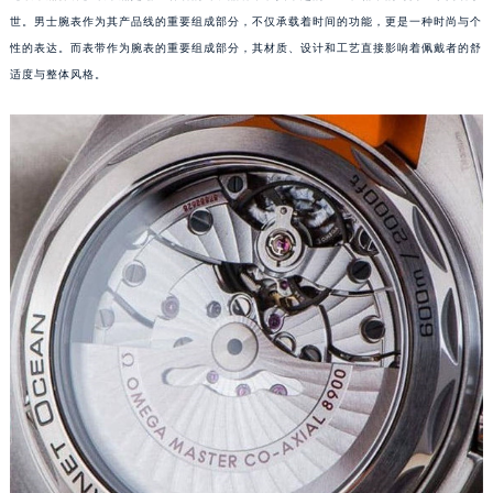
世。男士腕表作为其产品线的重要组成部分，不仅承载着时间的功能，更是一种时尚与个
性的表达。而表带作为腕表的重要组成部分，其材质、设计和工艺直接影响着佩戴者的舒
适度与整体风格。