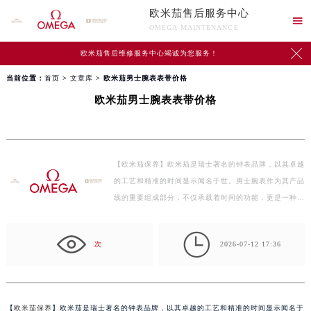
欧米茄售后服务中心

OMEGA MAINTENANCE

欧米茄售后维修服务中心竭诚为您服务！
当前位置：
首页
>
文章库
> 欧米茄男士腕表表带价格
欧米茄男士腕表表带价格
【欧米茄保养】欧米茄是瑞士著名的钟表品牌，以其卓越
的工艺和精准的时间显示闻名于世。男士腕表作为其产品
线的重要组成部分，不仅承载着时间的功能，更是一种…

次
2026-07-12 17:36
【
欧米茄保养
】欧米茄是瑞士著名的钟表品牌，以其卓越的工艺和精准的时间显示闻名于