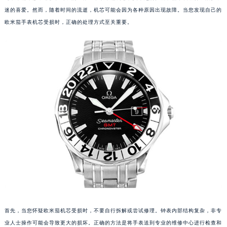
迷的喜爱。然而，随着时间的流逝，机芯可能会因为各种原因出现故障。当您发现自己的
欧米茄手表机芯受损时，正确的处理方式至关重要。
首先，当您怀疑欧米茄机芯受损时，不要自行拆解或尝试修理。钟表内部结构复杂，非专
业人士操作可能会导致更大的损坏。正确的方法是将手表送到专业的维修中心进行检查和