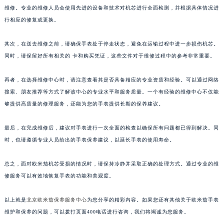
维修。专业的维修人员会使用先进的设备和技术对机芯进行全面检测，并根据具体情况进
行相应的修复或更换。
其次，在送去维修之前，请确保手表处于停走状态，避免在运输过程中进一步损伤机芯。
同时，请保留好所有相关的 卡和购买凭证，这些文件对于维修过程中的参考非常重要。
再者，在选择维修中心时，请注意查看其是否具备相应的专业资质和经验。可以通过网络
搜索、朋友推荐等方式了解该中心的专业水平和服务质量。一个有经验的维修中心不仅能
够提供高质量的修理服务，还能为您的手表提供长期的保养建议。
最后，在完成维修后，建议对手表进行一次全面的检查以确保所有问题都已得到解决。同
时，也请遵循专业人员给出的手表保养建议，以延长手表的使用寿命。
总之，面对欧米茄机芯受损的情况时，请保持冷静并采取正确的处理方式。通过专业的维
修服务可以有效地恢复手表的功能和美观度。
以上就是
北京欧米茄保养服务中心
为您分享的精彩内容。如果您还有其他关于欧米茄手表
维护和保养的问题，可以拨打页面400电话进行咨询，我们将竭诚为您服务。