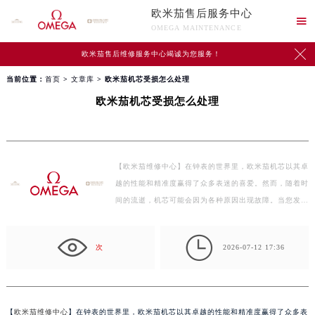
欧米茄售后服务中心

OMEGA MAINTENANCE

欧米茄售后维修服务中心竭诚为您服务！
当前位置：
首页
>
文章库
> 欧米茄机芯受损怎么处理
欧米茄机芯受损怎么处理
【欧米茄维修中心】在钟表的世界里，欧米茄机芯以其卓
越的性能和精准度赢得了众多表迷的喜爱。然而，随着时
间的流逝，机芯可能会因为各种原因出现故障。当您发…

次
2026-07-12 17:36
【
欧米茄维修中心
】在钟表的世界里，欧米茄机芯以其卓越的性能和精准度赢得了众多表