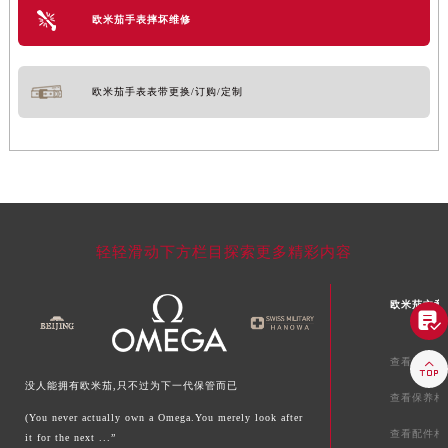
欧米茄手表摔坏维修
欧米茄手表表带更换/订购/定制
轻轻滑动下方栏目探索更多精彩内容
欧米茄文章

查看维修相

没人能拥有欧米茄,只不过为下一代保管而已
查看保养相
(You never actually own a Omega.You merely look after
查看配件相
it for the next ...”