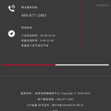
查看新闻资

网点服务热线
400-877-2083
营业时间：

门店营业时间：09:00-19:30
客服在线时间：8:00-22:00
客服及门店节假日不休
版权所有：
欧米茄维修服务中心
Copyright © 2018-2032
客户服务热线：
400-877-2083
ICP备案/许可证号：晋ICP备2025065417号-31