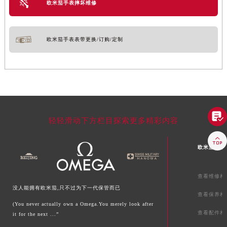
欧米茄手表摔坏维修
欧米茄手表表带更换/订购/定制

轻轻滑动下方栏目探索更多精彩内容

欧米茄文章
查看维修相
没人能拥有欧米茄,只不过为下一代保管而已
查看保养相
(You never actually own a Omega.You merely look after
查看配件相
it for the next ...”