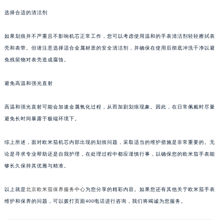
选择合适的清洁剂
如果划痕并不严重且不影响机芯正常工作，您可以考虑使用温和的手表清洁剂轻轻擦拭表
壳和表带。但请注意选择适合金属材质的安全清洁剂，并确保在使用后彻底冲洗干净以避
免残留物对表壳造成腐蚀。
避免高温和强光直射
高温和强光直射可能会加速金属氧化过程，从而加剧划痕现象。因此，在日常佩戴时尽量
避免长时间暴露于极端环境下。
综上所述，面对欧米茄机芯内部出现的划痕问题，采取适当的维护措施是非常重要的。无
论是寻求专业帮助还是自我护理，在处理过程中都应谨慎行事，以确保您的欧米茄手表能
够长久保持其优雅与精准。
以上就是
北京欧米茄保养服务中心
为您分享的精彩内容。如果您还有其他关于欧米茄手表
维护和保养的问题，可以拨打页面400电话进行咨询，我们将竭诚为您服务。