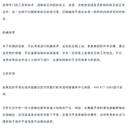
使用专门的工具和技术，清除机芯内部的灰尘、杂质，并检查划痕是否影响到机芯的正常
运作。这一过程不仅能恢复机芯的清洁度，还能确保手表在未来一段时间内保持良好的状
态。
机械保养
对于轻微的划痕，可以考虑进行机械保养。这包括定期上油、更换磨损部件等步骤。通过
这些维护措施，可以减缓划痕的发展速度，并在一定程度上改善机芯的工作状态。不过，
这类保养应在专业人士指导下进行，以避免因操作不当导致更大的损伤。
日常护理
如果您的手表出现问题建议您尽快拨打欧米茄维修服务中心热线：400-877-2083进行咨
询。
日常生活中的一些小措施也能有效减少划痕的产生。例如，在佩戴手表时避免接触硬物或
尖锐物品；在洗澡或游泳前应先取下手表；定期为手表更换防水圈等。这些简单的生活习
惯有助于保护手表免受不必要的损害。