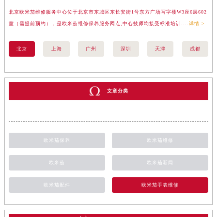
北京欧米茄维修服务中心位于北京市东城区东长安街1号东方广场写字楼W3座6层602
上
室（需提前预约），是欧米茄维修保养服务网点,中心技师均接受标准培训....
详情 >
（
北京
上海
广州
深圳
天津
成都
文章分类
欧米茄保养
欧米茄维修
欧米茄
欧米茄新闻
欧米茄配件
欧米茄手表维修