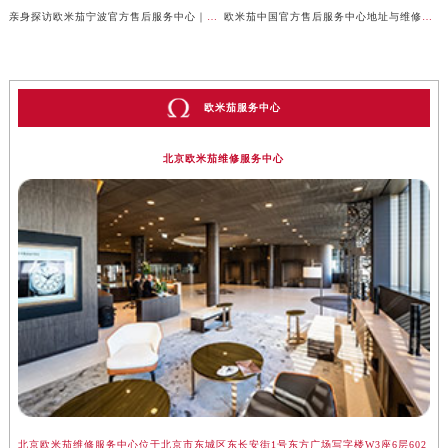
亲身探访欧米茄宁波官方售后服务中心｜热线与地址（2026年7月最新）
欧米茄中国官方售后服务中心地址与维修热线实地考察报告多信源验证（2026年7月最新）
欧米茄服务中心
北京欧米茄维修服务中心
北京欧米茄维修服务中心位于北京市东城区东长安街1号东方广场写字楼W3座6层602
上