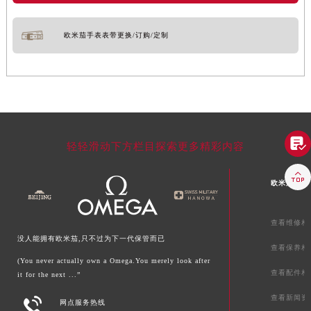
欧米茄手表表带更换/订购/定制

轻轻滑动下方栏目探索更多精彩内容

欧米茄文章
查看维修相
没人能拥有欧米茄,只不过为下一代保管而已
查看保养相
(You never actually own a Omega.You merely look after
查看配件相
it for the next ...”
查看新闻资

网点服务热线