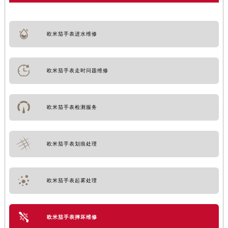
欧米茄手表进水维修
欧米茄手表走时问题维修
欧米茄手表检测服务
欧米茄手表划痕处理
欧米茄手表起雾处理
欧米茄手表摔坏维修