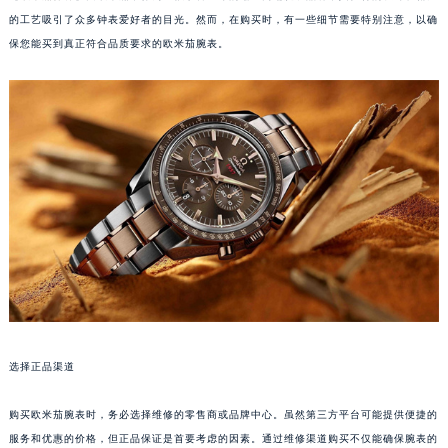
的工艺吸引了众多钟表爱好者的目光。然而，在购买时，有一些细节需要特别注意，以确
保您能买到真正符合品质要求的欧米茄腕表。
选择正品渠道
购买欧米茄腕表时，务必选择维修的零售商或品牌中心。虽然第三方平台可能提供便捷的
服务和优惠的价格，但正品保证是首要考虑的因素。通过维修渠道购买不仅能确保腕表的