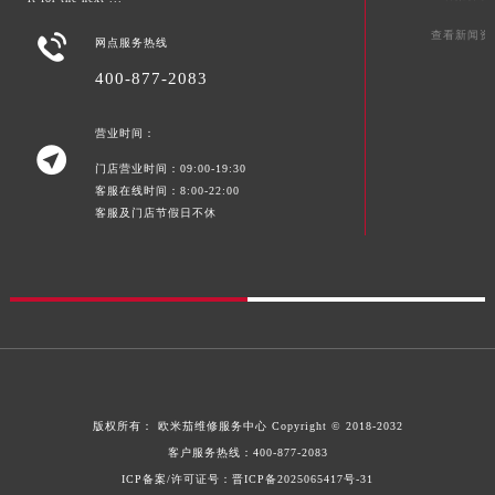
查看新闻资

网点服务热线
400-877-2083
营业时间：

门店营业时间：09:00-19:30
客服在线时间：8:00-22:00
客服及门店节假日不休
版权所有：
欧米茄维修服务中心
Copyright © 2018-2032
客户服务热线：
400-877-2083
ICP备案/许可证号：晋ICP备2025065417号-31