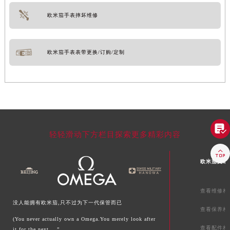
欧米茄手表摔坏维修
欧米茄手表表带更换/订购/定制

轻轻滑动下方栏目探索更多精彩内容

欧米茄文章
查看维修相
没人能拥有欧米茄,只不过为下一代保管而已
查看保养相
(You never actually own a Omega.You merely look after
查看配件相
it for the next ...”