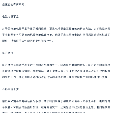
措施也会有所不同。
电池电量不足
对于因电池电量不足导致的时间误差，更换电池是最直接有效的解决方法。大多数欧米茄
手表都配备有可更换的机械电池或锂电池。确保手表在更换电池时使用原装或经过认证的
配件，以保证手表性能的稳定性和安全性。
机芯磨损
机芯磨损是导致手表走时不准的常见原因之一。随着使用时间的增长，机芯内部的零部件
可能会出现磨损或润滑不良的情况。对于这类问题，专业的钟表修理师会进行细致的检查
和维护工作。他们可能会对机芯进行清洁和润滑处理，甚至对磨损严重的部件进行更换。
外部磁场干扰
某些欧米茄手表对磁场极为敏感，若长时间暴露于强磁场环境中（如靠近手机、电脑等电
子设备）可能会导致指针失准。在这种情况下，远离这些干扰源是解决之道。若问题依然