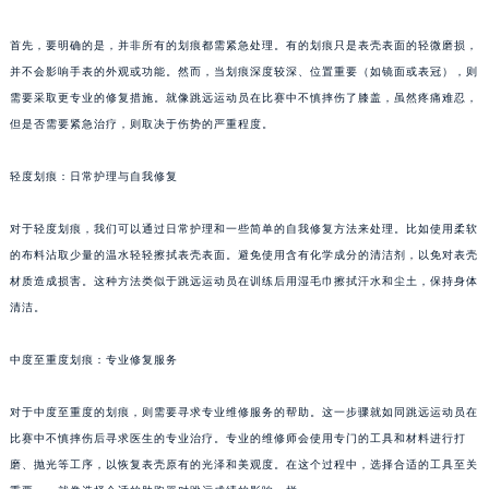
首先，要明确的是，并非所有的划痕都需紧急处理。有的划痕只是表壳表面的轻微磨损，
并不会影响手表的外观或功能。然而，当划痕深度较深、位置重要（如镜面或表冠），则
需要采取更专业的修复措施。就像跳远运动员在比赛中不慎摔伤了膝盖，虽然疼痛难忍，
但是否需要紧急治疗，则取决于伤势的严重程度。
轻度划痕：日常护理与自我修复
对于轻度划痕，我们可以通过日常护理和一些简单的自我修复方法来处理。比如使用柔软
的布料沾取少量的温水轻轻擦拭表壳表面。避免使用含有化学成分的清洁剂，以免对表壳
材质造成损害。这种方法类似于跳远运动员在训练后用湿毛巾擦拭汗水和尘土，保持身体
清洁。
中度至重度划痕：专业修复服务
对于中度至重度的划痕，则需要寻求专业维修服务的帮助。这一步骤就如同跳远运动员在
比赛中不慎摔伤后寻求医生的专业治疗。专业的维修师会使用专门的工具和材料进行打
磨、抛光等工序，以恢复表壳原有的光泽和美观度。在这个过程中，选择合适的工具至关