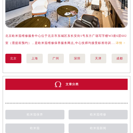
北京欧米茄维修服务中心位于北京市东城区东长安街1号东方广场写字楼W3座6层602
上
室（需提前预约），是欧米茄维修保养服务网点,中心技师均接受标准培训....
详情 >
（
北京
上海
广州
深圳
天津
成都
文章分类
欧米茄保养
欧米茄维修
欧米茄
欧米茄新闻