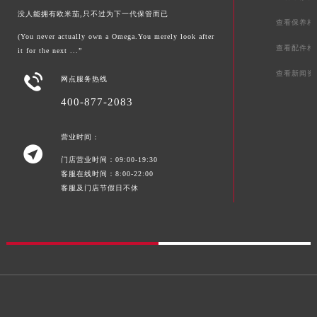
没人能拥有欧米茄,只不过为下一代保管而已
查看保养相
(You never actually own a Omega.You merely look after
查看配件相
it for the next ...”
查看新闻资

网点服务热线
400-877-2083
营业时间：

门店营业时间：09:00-19:30
客服在线时间：8:00-22:00
客服及门店节假日不休