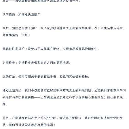
重要——就像选择合适的助跑器对跳远成绩的影响一样。
预防措施：如何避免划痕？
最后，预防总是胜于治疗。为了减少欧米茄表壳受到划痕的风险，在日常生活中应采取一
些预防措施。例如：
佩戴时注意保护：避免将手表暴露在硬物、尖锐物品或高风险活动中。
定期检查：定期检查表带和表链之间的磨损情况。
正确存放：使用专用的手表盒存放手表，避免与其他硬物接触。
通过上述方法，我们不仅能够有效解决欧米茄表壳上的划痕问题，还能从日常细节中学习
到维护与保护的重要性——正如跳远运动员通过科学训练和精心准备来提升自己的表现一
样。
总之，在面对欧米茄表壳上的“小伤”时，请记得不要慌张。通过合理的方法和专业的帮
助，我们可以让爱表焕发出新的光彩！