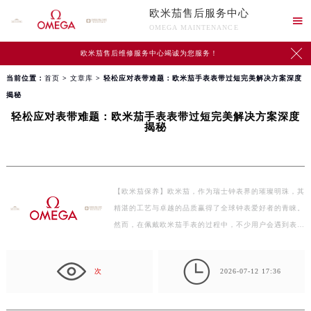
欧米茄售后服务中心

OMEGA MAINTENANCE

欧米茄售后维修服务中心竭诚为您服务！
当前位置：
首页
>
文章库
> 轻松应对表带难题：欧米茄手表表带过短完美解决方案深度
揭秘
轻松应对表带难题：欧米茄手表表带过短完美解决方案深度
揭秘
【欧米茄保养】欧米茄，作为瑞士钟表界的璀璨明珠，其
精湛的工艺与卓越的品质赢得了全球钟表爱好者的青睐。
然而，在佩戴欧米茄手表的过程中，不少用户会遇到表
带…

次
2026-07-12 17:36