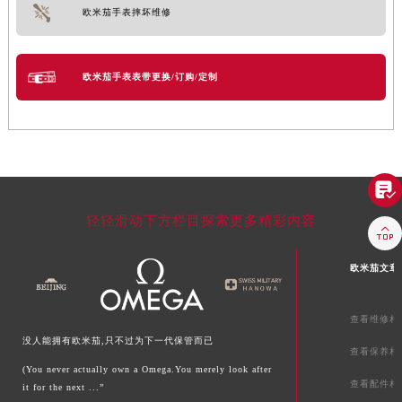
欧米茄手表摔坏维修
欧米茄手表表带更换/订购/定制

轻轻滑动下方栏目探索更多精彩内容

欧米茄文章
查看维修相
没人能拥有欧米茄,只不过为下一代保管而已
查看保养相
(You never actually own a Omega.You merely look after
查看配件相
it for the next ...”