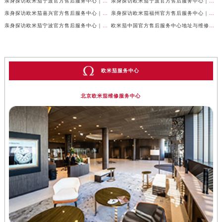
亲身探访欧米茄宁波官方售后服务中心｜网点地址与官方电话（2026年7月最新）
亲身探访欧米茄宁波官方售后服务中心｜官方地址及联系电话（2026年7月最新）
亲身探访欧米茄嘉兴官方售后服务中心｜最新地址与售后热线（2026年7月最新）
亲身探访欧米茄福州官方售后服务中心｜网点地址与官方电话（2026年7月最新）
亲身探访欧米茄宁波官方售后服务中心｜热线与地址（2026年7月最新）
欧米茄中国官方售后服务中心地址与维修热线实地考察报告多信源验证（2026年7月最新）
欧米茄服务中心
北京欧米茄维修服务中心