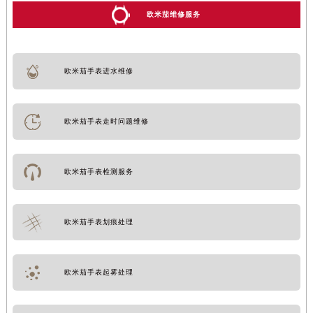
欧米茄维修服务
欧米茄手表进水维修
欧米茄手表走时问题维修
欧米茄手表检测服务
欧米茄手表划痕处理
欧米茄手表起雾处理