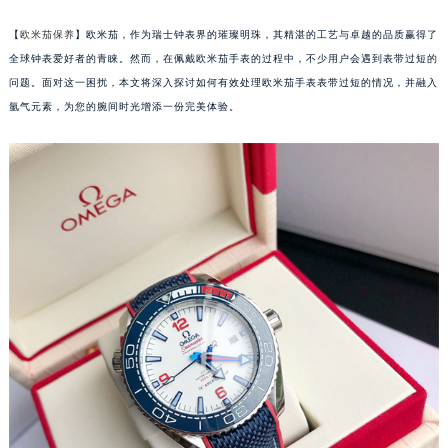
【
欧米茄保养
】欧米茄，作为瑞士钟表界的璀璨明珠，其精湛的工艺与卓越的品质赢得了
全球钟表爱好者的青睐。然而，在佩戴欧米茄手表的过程中，不少用户会遇到表带过短的
问题。面对这一困扰，本文将深入探讨如何有效处理欧米茄手表表带过短的情况，并融入
氩气元素，为您的腕间时光增添一份完美体验。