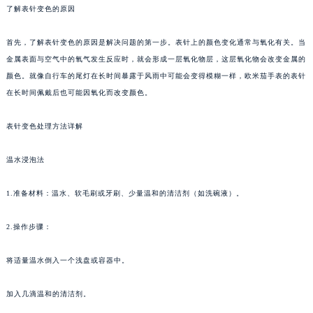
了解表针变色的原因
首先，了解表针变色的原因是解决问题的第一步。表针上的颜色变化通常与氧化有关。当
金属表面与空气中的氧气发生反应时，就会形成一层氧化物层，这层氧化物会改变金属的
颜色。就像自行车的尾灯在长时间暴露于风雨中可能会变得模糊一样，欧米茄手表的表针
在长时间佩戴后也可能因氧化而改变颜色。
表针变色处理方法详解
温水浸泡法
1.准备材料：温水、软毛刷或牙刷、少量温和的清洁剂（如洗碗液）。
2.操作步骤：
将适量温水倒入一个浅盘或容器中。
加入几滴温和的清洁剂。