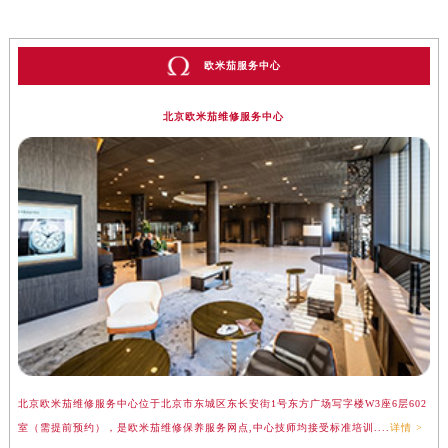
欧米茄服务中心
北京欧米茄维修服务中心
北京欧米茄维修服务中心位于北京市东城区东长安街1号东方广场写字楼W3座6层602
上
室（需提前预约），是欧米茄维修保养服务网点,中心技师均接受标准培训....
详情 >
（