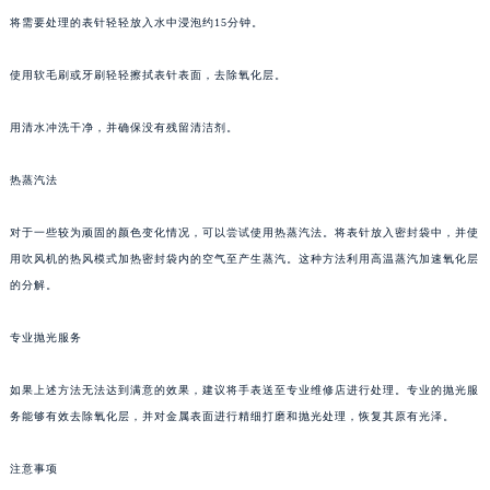
将需要处理的表针轻轻放入水中浸泡约15分钟。
使用软毛刷或牙刷轻轻擦拭表针表面，去除氧化层。
用清水冲洗干净，并确保没有残留清洁剂。
热蒸汽法
对于一些较为顽固的颜色变化情况，可以尝试使用热蒸汽法。将表针放入密封袋中，并使
用吹风机的热风模式加热密封袋内的空气至产生蒸汽。这种方法利用高温蒸汽加速氧化层
的分解。
专业抛光服务
如果上述方法无法达到满意的效果，建议将手表送至专业维修店进行处理。专业的抛光服
务能够有效去除氧化层，并对金属表面进行精细打磨和抛光处理，恢复其原有光泽。
注意事项