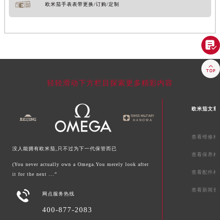
欧米茄手表表带更换/订购/定制


轻轻滑动下方栏目探索更多精彩内容
欧米茄文章
查看维修相
没人能拥有欧米茄,只不过为下一代保管而已
查看保养相
(You never actually own a Omega.You merely look after
查看配件相
it for the next ...”
查看新闻资

网点服务热线
400-877-2083