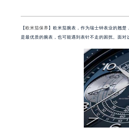
【
欧米茄保养
】欧米茄腕表，作为瑞士钟表业的翘楚
是最优质的腕表，也可能遇到表针不走的困扰。面对