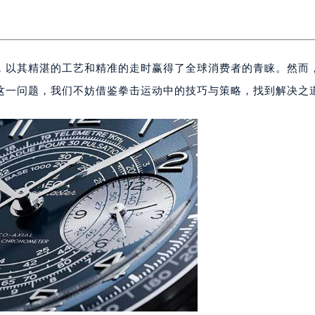
，以其精湛的工艺和精准的走时赢得了全球消费者的青睐。然而
这一问题，我们不妨借鉴拳击运动中的技巧与策略，找到解决之