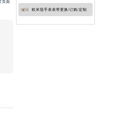
打页面
欧米茄手表表带更换/订购/定制