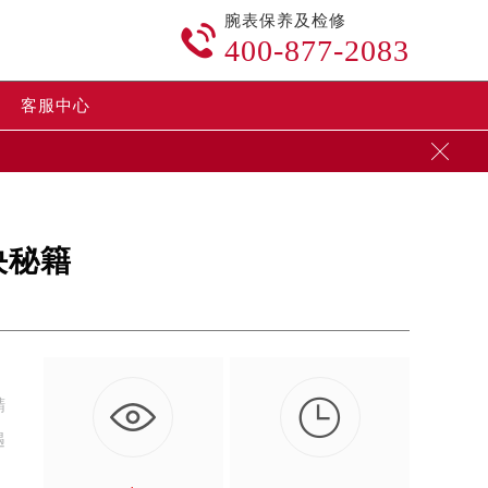
腕表保养及检修

400-877-2083
客服中心

决秘籍

精
遇