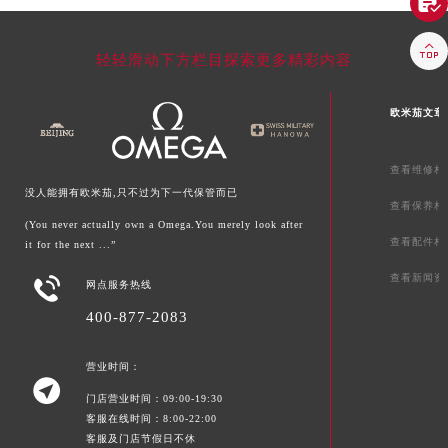


轻轻滑动下方栏目探索更多精彩内容
欧米茄文章
查看维修相
没人能拥有欧米茄,只不过为下一代保管而已
查看保养相
(You never actually own a Omega.You merely look after
查看配件相
it for the next ...”
查看新闻资

网点服务热线
400-877-2083
营业时间：

门店营业时间：09:00-19:30
客服在线时间：8:00-22:00
客服及门店节假日不休