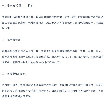
一、手表的“心脏”——机芯
手表的机芯就像人体的心脏，是确保时间精准的关键。首先，我们要检查的是手表的机芯
是否需要清洁或润滑。长时间使用后，灰尘和污垢可能会积累，影响机芯的运作，导致走
时不准。
二、磁场的干扰
就像导航系统受到磁场干扰一样，手表也可能受到周围磁场的影响。手机、电脑、甚至一
些家用电器都可能产生磁场，这会使手表的金属部件磁化，从而影响其走时。如果怀疑手
表受磁，需要尽快到专业的维修中心进行消磁处理。
三、温度变化的影响
你可能不知道，温度的波动也会影响手表的走时。手表内部的润滑油在不同温度下会有不
同的粘度，这可能会改变手表的运行速度。如果你的手表在不同环境下表现不稳定，可能
需要考虑温度对其的影响。