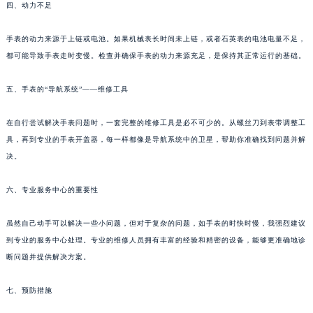
四、动力不足
手表的动力来源于上链或电池。如果机械表长时间未上链，或者石英表的电池电量不足，
都可能导致手表走时变慢。检查并确保手表的动力来源充足，是保持其正常运行的基础。
五、手表的“导航系统”——维修工具
在自行尝试解决手表问题时，一套完整的维修工具是必不可少的。从螺丝刀到表带调整工
具，再到专业的手表开盖器，每一样都像是导航系统中的卫星，帮助你准确找到问题并解
决。
六、专业服务中心的重要性
虽然自己动手可以解决一些小问题，但对于复杂的问题，如手表的时快时慢，我强烈建议
到专业的服务中心处理。专业的维修人员拥有丰富的经验和精密的设备，能够更准确地诊
断问题并提供解决方案。
七、预防措施