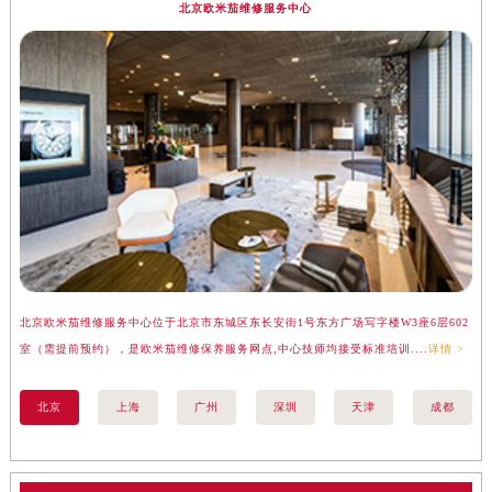
北京欧米茄维修服务中心
北京欧米茄维修服务中心位于北京市东城区东长安街1号东方广场写字楼W3座6层602
上
室（需提前预约），是欧米茄维修保养服务网点,中心技师均接受标准培训....
详情 >
（
北京
上海
广州
深圳
天津
成都