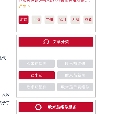
养服务网点,中心技师均接受标准培训....
养服务网点,
详情 >
详情 >
北京
上海
广州
深圳
天津
成都
文章分类
尾气
欧米茄保养
欧米茄维修
欧米茄
欧米茄新闻
欧米茄配件
欧米茄手表维修
生反应
赋予了
欧米茄维修服务