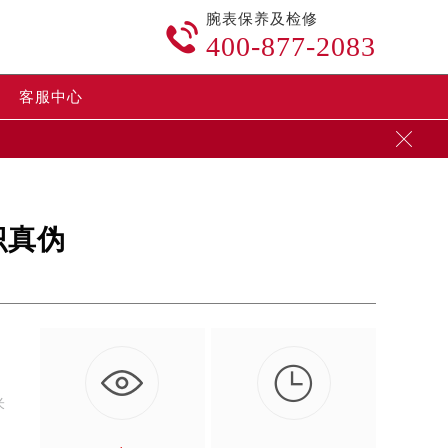
腕表保养及检修

400-877-2083
客服中心

识真伪

米