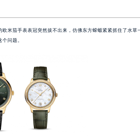
的欧米茄手表表冠突然拔不出来，仿佛东方蝾螈紧紧抓住了水草
这个问题。