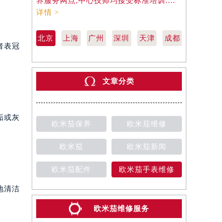
养服务网点,中心技师均接受标准培训....
养服务网点,
详情 >
详情 >
北京
上海
广州
深圳
天津
成都
者表冠
文章分类
垢或灰
欧米茄保养
欧米茄维修
欧米茄
欧米茄新闻
欧米茄配件
欧米茄手表维修
地清洁
欧米茄维修服务