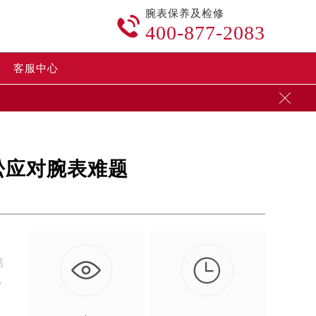
腕表保养及检修

400-877-2083
客服中心

松应对腕表难题

然
？